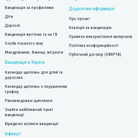
Вакцинація за професіями
Додаткова інформація
Діти
Про проєкт
Дорослі
Коаліція за вакцинацію
Вакцинація вагітних та на ГВ
Правила використання матеріалів
Особи похилого віку
Політика конфіденційності
Мандрівники, біженці, мігранти
Публічний договір (ОФЕРТА)
Вакцинація в Україні
Календар щеплень для дітей та
дорослих
Календар щеплень з порушенням
графіку
Рекомендовані щеплення
Знайти найближчий пункт
вакцинації
Юридичні аспекти вакцинації
Інфекції