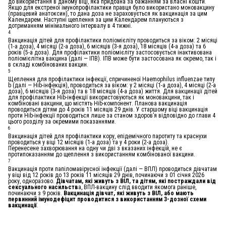
до використання в даному віці, яка придбана за бажанням за власні кошти.
Якщо для екстреної імунопрофілактики правця було використано моновакцину
(правцевий анатоксин), то дана доза не зараховується як вакцинація за цим
Календарем. Наступні щеплення за цим Календарем плануються з
дотриманням мінімального інтервалу в 4 тижні
.
4
Вакцинація дітей для профілактики поліомієліту проводиться за віком: 2 місяці
(1-а доза), 4 місяці (2-а доза), 6 місяців (3-я доза), 18 місяців (4-а доза) та 6
років (5-а доза). Для профілактики поліомієліту застосовується інактивована
поліомієлітна вакцина (далі — ІПВ). ІПВ може бути застосована як окремо, так і
в складі комбінованих вакцин.
5
Щеплення для профілактики інфекції, спричиненої
Haemophilus influenzae типу
b
(далі — Hib-інфекція), проводиться за віком: у 2 місяці (1-а доза), 4 місяці (2-а
доза), 6 місяців (3-я доза) та в 18 місяців (4-а доза) життя. Для вакцинації дітей
для профілактики Hib-інфекції використовуються як моновакцини, так і
комбіновані вакцини, що містять Hib-компонент. Планова вакцинація
проводиться дітям до 4 років 11 місяців 29 днів. У старшому віці вакцинація
проти Hib-інфекції проводиться лише за станом здоров’я відповідно до глави 4
цього розділу за окремими показаннями.
6
Вакцинація дітей для профілактики кору, епідемічного паротиту та краснухи
проводиться у віці 12 місяців (1-а доза) та у 4 роки (2-а доза).
Перенесене захворювання на одну чи дві з вказаних інфекцій, не є
протипоказанням до щеплення з використанням комбінованої вакцини.
7
Вакцинація проти папіломавірусної інфекції (далі — ВПЛ) проводиться дівчатам
у віці від 12 років до 13 років 11 місяців 29 днів, починаючи з 01 січня 2026
року, одноразово.
Дівчатам, які живуть з ВІЛ, та дітям, які постраждали від
сексуального насильств
а, ВПЛ-вакцину слід вводити якомога раніше,
починаючи з 9 років.
Вакцинація дівчат, які живуть з ВІЛ, або мають
первинний імунодефіцит проводитися з використанням 3-дозної схеми
вакцинації
.