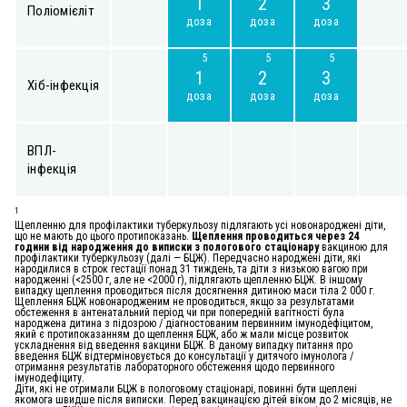
1
2
3
Поліомієліт
доза
доза
доза
5
5
5
1
2
3
Хіб-інфекція
доза
доза
доза
ВПЛ-
інфекція
1
Щепленню для профілактики туберкульозу підлягають усі новонароджені діти,
що не мають до цього протипоказань.
Щеплення проводиться через 24
години від народження до виписки з пологового стаціонару
вакциною для
профілактики туберкульозу (далі — БЦЖ). Передчасно народжені діти, які
народилися в строк гестації понад 31 тиждень, та діти з низькою вагою при
народженні (<2500 г, але не <2000 г), підлягають щепленню БЦЖ. В іншому
випадку щеплення проводиться після досягнення дитиною маси тіла 2 000 г.
Щеплення БЦЖ новонародженим не проводиться, якщо за результатами
обстеження в антенатальний період чи при попередній вагітності була
народжена дитина з підозрою / діагностованим первинним імунодефіцитом,
який є протипоказанням до щеплення БЦЖ, або ж мали місце розвиток
ускладнення від введення вакцини БЦЖ. В даному випадку питання про
введення БЦЖ відтерміновується до консультації у дитячого імунолога /
отримання результатів лабораторного обстеження щодо первинного
імунодефіциту.
Діти, які не отримали БЦЖ в пологовому стаціонарі, повинні бути щеплені
якомога швидше після виписки. Перед вакцинацією дітей віком до 2 місяців, не