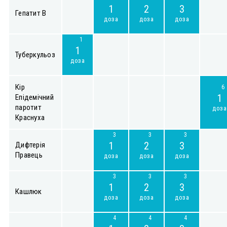
1
2
3
Гепатит В
доза
доза
доза
1
1
Туберкульоз
доза
Кір
6
1
Епідемічний
паротит
доза
Краснуха
3
3
3
1
2
3
Дифтерія
Правець
доза
доза
доза
3
3
3
1
2
3
Кашлюк
доза
доза
доза
4
4
4