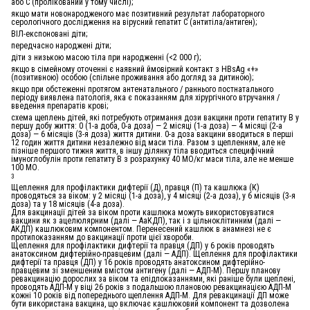
або C (пролікований у тому числі);
якщо мати новонародженого має позитивний результат лабораторного
серологічного дослідження на вірусний гепатит C (антитіла/антиген);
ВІЛ-експоновані діти;
передчасно народжені діти;
діти з низькою масою тіла при народженні (<2 000 г);
якщо в сімейному оточенні є наявний ймовірний контакт з HBsAg «+»
(позитивною) особою (спільне проживання або догляд за дитиною);
якщо при обстеженні протягом антенатального / раннього постнатального
періоду виявлена патологія, яка є показанням для хірургічного втручання /
введення препаратів крові;
схема щеплень дітей, які потребують отримання дози вакцини проти гепатиту B у
першу добу життя: 0 (1-а доба, 0-а доза) — 2 місяці (1-а доза) — 4 місяці (2-а
доза) — 6 місяців (3-я доза) життя дитини. 0-а доза вакцини вводиться в перші
12 годин життя дитини незалежно від маси тіла. Разом з щепленням, але не
пізніше першого тижня життя, в іншу ділянку тіла вводиться специфічний
імуноглобулін проти гепатиту B з розрахунку 40 МО/кг маси тіла, але не менше
100 МО.
3
Щеплення для профілактики дифтерії (Д), правця (П) та кашлюка (К)
проводяться за віком: у 2 місяці (1-а доза), у 4 місяці (2-а доза), у 6 місяців (3-я
доза) та у 18 місяців (4-а доза).
Для вакцинації дітей за віком проти кашлюка можуть використовуватися
вакцини як з ацелюлярним (далі — АаКДП), так і з цільноклітинним (далі —
АКДП) кашлюковим компонентом. Перенесений кашлюк в анамнезі не є
протипоказанням до вакцинації проти цієї хвороби.
Щеплення для профілактики дифтерії та правця (ДП) у 6 років проводять
анатоксином дифтерійно-правцевим (далі — АДП). Щеплення для профілактики
дифтерії та правця (ДП) у 16 років проводять анатоксином дифтерійно-
правцевим зі зменшеним вмістом антигену (далі — АДП-М). Першу планову
ревакцинацію дорослих за віком та епідпоказаннями, які раніше були щеплені,
проводять АДП-М у віці 26 років з подальшою плановою ревакцинацією АДП-М
кожні 10 років від попереднього щеплення АДП-М. Для ревакцинації ДП може
бути використана вакцина, що включає кашлюковий компонент та дозволена