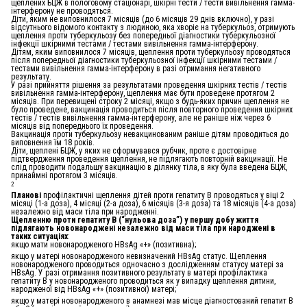
щеплених БЦЖ в пологовому стаціонарі, шкірні тести / тести вивільнення гамма-
інтерферону не проводяться.
Діти, яким не виповнилося 7 місяців (до 6 місяців 29 днів включно), у разі
відсутнього відомого контакту з людиною, яка хворіє на туберкульоз, отримують
щеплення проти туберкульозу без попередньої діагностики туберкульозної
інфекції шкірними тестами / тестами вивільнення гамма-інтерферону.
Дітям, яким виповнилося 7 місяців, щеплення проти туберкульозу проводяться
після попередньої діагностики туберкульозної інфекції шкірними тестами /
тестами вивільнення гамма-інтерферону в разі отримання негативного
результату.
У разі прийняття рішення за результатами проведення шкірних тестів / тестів
вивільнення гамма-інтерферону, щеплення має бути проведене протягом 2
місяців. При перевищені строку 2 місяці, якщо з будь-яких причин щеплення не
було проведене, вакцинація проводиться після повторного проведення шкірних
тестів / тестів вивільнення гамма-інтерферону, але не раніше ніж через 6
місяців від попереднього їх проведення.
Вакцинація проти туберкульозу невакцинованим раніше дітям проводиться до
виповнення їм 18 років.
Діти, щеплені БЦЖ, у яких не сформувався рубчик, проте є достовірне
підтвердження проведення щеплення, не підлягають повторній вакцинації. Не
слід проводити подальшу вакцинацію в ділянку тіла, в яку була введена БЦЖ,
принаймні протягом 3 місяців.
2
Планові
профілактичні щеплення дітей проти гепатиту B проводяться у віці 2
місяці (1-а доза), 4 місяці (2-а доза), 6 місяців (3-я доза) та 18 місяців (4-а доза)
незалежно від маси тіла при народженні.
Щепленню проти гепатиту B (“нульова доза”) у першу добу життя
підлягають новонароджені незалежно від маси тіла при народжені в
таких ситуаціях
:
якщо мати новонародженого HBsAg «+» (позитивна);
якщо у матері новонародженого невизначений HBsAg статус. Щеплення
новонародженого проводиться одночасно з дослідженням статусу матері за
HBsAg. У разі отримання позитивного результату в матері профілактика
гепатиту B у новонародженого проводиться як у випадку щеплення дитини,
народженої від HBsAg «+» (позитивної) матері;
якщо у матері новонародженого в анамнезі мав місце діагностований гепатит B