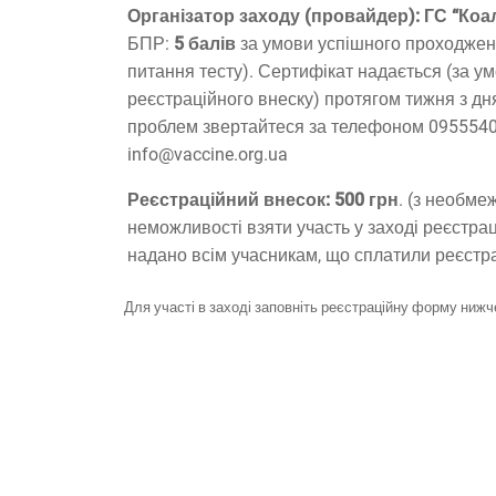
Організатор заходу (провайдер): ГС “Коал
БПР:
5 балів
за умови успішного проходженн
питання тесту). Сертифікат надається (за у
реєстраційного внеску) протягом тижня з дн
проблем звертайтеся за телефоном 0955540
info@vaccine.org.ua
Реєстраційний внесок:
500 грн
. (з необме
неможливості взяти участь у заході реєстра
надано всім учасникам, що сплатили реєстра
Для участі в заході заповніть реєстраційну форму нижче