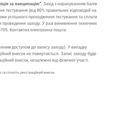
іція за вакцинацію”.
Захід з нарахуванням балів
я тестування (від 80% правильних відповідей на
мови успішного проходження тестування та сплати
я проведення заходу. У разі виникнення технічних
705. Контактна електронна пошта:
женим доступом до запису заходу). У випадку
ційний внесок не повертається. Запис заходу буде
ційний внесок, незалежно від фізичної участі.
 та сплатіть реєстраційний внесок.