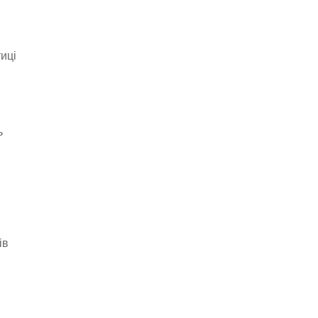
иці
ь
ів