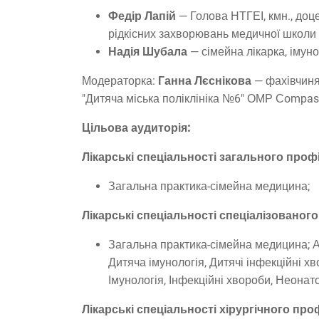
Федір Лапій
— Голова НТГЕІ, кмн., доце
рідкісних захворювань медичної школи
Надія Шубала
— сімейна лікарка, імуно
Модераторка:
Ганна Лєснікова
— фахівчиня
"Дитяча міська поліклініка №6" ОМР Сompass
Цільова аудиторія:
Лікарські спеціальності загального проф
Загальна практика-сімейна медицина;
Лікарські спеціальності спеціалізованог
Загальна практика-сімейна медицина; А
Дитяча імунологія, Дитячі інфекційні х
Імунологія, Інфекційні хвороби, Неонато
Лікарські спеціальності хірургічного про