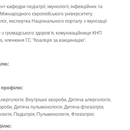
нт кафедри педіатрії, імунології, інфекційних та
 Міжнародного європейського університету.
лог, експертка Національного порталу з імунізації
 з громадського здоров'я, комунікаційниця КНП
, членкиня ГС "Коаліція за вакцинацію".
ілю:
о профілю:
лергологія, Внутрішні хвороби, Дитяча алергологія,
вороби, Дитяча пульмонологія, Дитяча фтизіатрія,
логія, Педіатрія, Пульмонологія, Фтизіатрія;
філю: