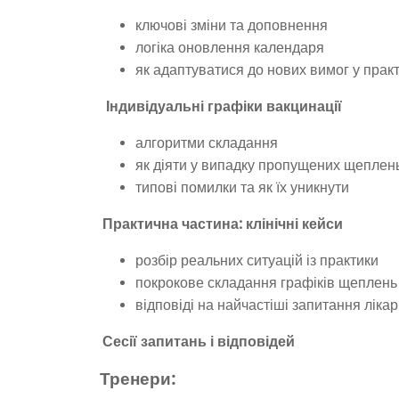
ключові зміни та доповнення
логіка оновлення календаря
як адаптуватися до нових вимог у практ
Індивідуальні графіки вакцинації
алгоритми складання
як діяти у випадку пропущених щеплен
типові помилки та як їх уникнути
Практична частина: клінічні кейси
розбір реальних ситуацій із практики
покрокове складання графіків щеплень
відповіді на найчастіші запитання лікар
Сесії запитань і відповідей
Тренери: