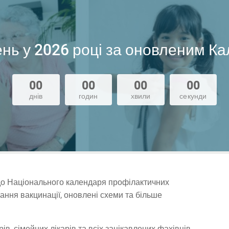
нь у 2026 році за оновленим К
00
00
00
00
днів
годин
хвили
секунди
и до Національного календаря профілактичних
ання вакцинації, оновлені схеми та більше
ів, сімейних лікарів та всіх зацікавлених фахівців