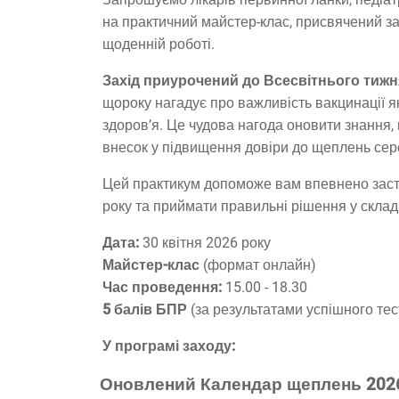
на практичний майстер-клас, присвячений 
щоденній роботі.
Захід приурочений до Всесвітнього тижня
щороку нагадує про важливість вакцинації я
здоров’я. Це чудова нагода оновити знання,
внесок у підвищення довіри до щеплень сере
Цей практикум допоможе вам впевнено зас
року та приймати правильні рішення у складн
Дата:
30 квітня 2026 року
Майстер-клас
(формат онлайн)
Час проведення:
15.00 - 18.30
5 балів БПР
(за результатами успішного те
У програмі заходу:
Оновлений Календар щеплень 202