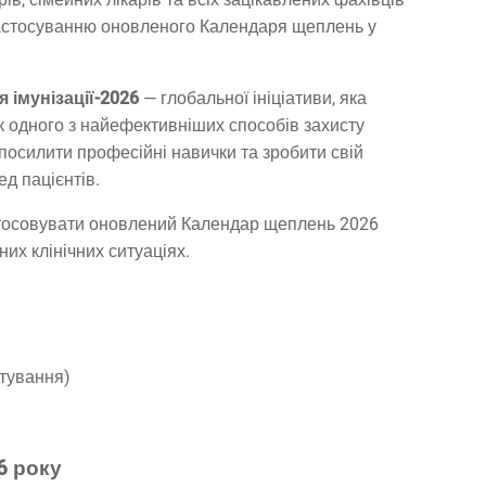
застосуванню оновленого Календаря щеплень у
 імунізації-2026
— глобальної ініціативи, яка
к одного з найефективніших способів захисту
 посилити професійні навички та зробити свій
д пацієнтів.
тосовувати оновлений Календар щеплень 2026
их клінічних ситуаціях.
стування)
6 року