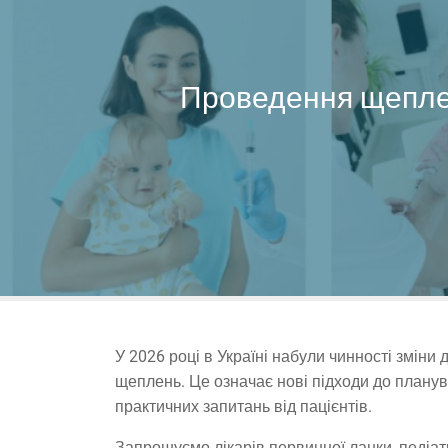
Проведення щепле
У 2026 році в Україні набули чинності змін
щеплень. Це означає нові підходи до планув
практичних запитань від пацієнтів.
Запрошуємо лікарів первинної ланки, педіатр