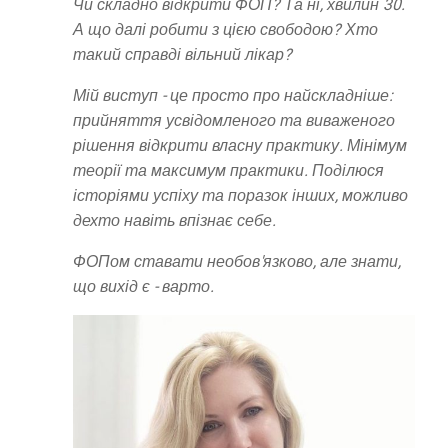
Чи складно відкрити ФОП? Та ні, хвилин 30.
А що далі робити з цією свободою? Хто
такий справді вільний лікар?
Мій виступ - це просто про найскладніше:
прийняття усвідомленого та виваженого
рішення відкрити власну практику. Мінімум
теорії та максимум практики. Поділюся
історіями успіху та поразок інших, можливо
дехто навіть впізнає себе.
ФОПом ставати необов'язково, але знати,
що вихід є - варто.