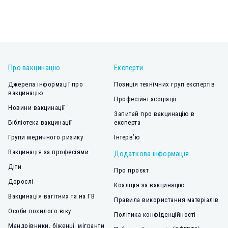
Про вакцинацію
Експерти
Джерела інформації про
Позиція технічних груп експертів
вакцинацію
Професійні асоціації
Новини вакцинації
Запитай про вакцинацію в
Бібліотека вакцинації
експерта
Групи медичного ризику
Інтерв’ю
Вакцинація за професіями
Додаткова інформація
Діти
Про проєкт
Дорослі
Коаліція за вакцинацію
Вакцинація вагітних та на ГВ
Правила використання матеріалів
Особи похилого віку
Політика конфіденційності
Мандрівники, біженці, мігранти