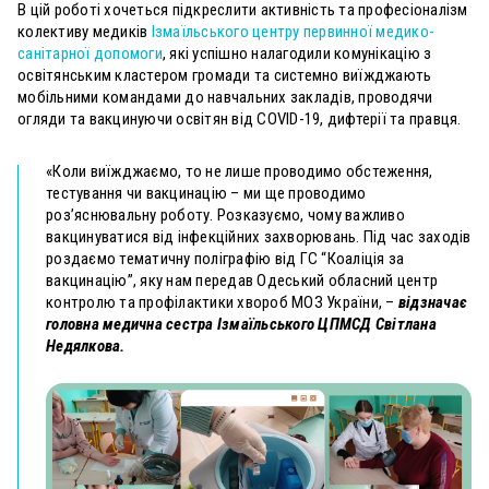
В цій роботі хочеться підкреслити активність та професіоналізм
колективу медиків
Ізмаїльського центру первинної медико-
санітарної допомоги
, які успішно налагодили комунікацію з
освітянським кластером громади та системно виїжджають
мобільними командами до навчальних закладів, проводячи
огляди та вакцинуючи освітян від СOVID-19, дифтерії та правця.
«Коли виїжджаємо, то не лише проводимо обстеження,
тестування чи вакцинацію – ми ще проводимо
роз’яснювальну роботу. Розказуємо, чому важливо
вакцинуватися від інфекційних захворювань. Під час заходів
роздаємо тематичну поліграфію від ГС “Коаліція за
вакцинацію”, яку нам передав Одеський обласний центр
контролю та профілактики хвороб МОЗ України, –
відзначає
головна медична сестра Ізмаїльського ЦПМСД Світлана
Недялкова.