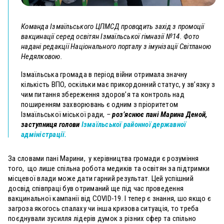
Команда Ізмаїльського ЦПМСД проводить захід з промоції
вакцинації серед освітян Ізмаїльської гімназії №14. Фото
надані редакції Національного порталу з імунізації Світланою
Недялковою.
Ізмаїльська громада в період війни отримала значну
кількість ВПО, оскільки має прикордонний статус, у зв’язку з
чим питання збереження здоров’я та контроль над
поширенням захворювань є одним з пріоритетом
Ізмаїльської міської ради,
–
роз’яснює пані Марина Деной,
заступниця голови
Ізмаїльської районної державної
адміністрації.
За словами пані Марини, у керівництва громади є розуміння
того, що лише спільна робота медиків та освітян за підтримки
місцевої влади може дати гарний результат. Цей успішний
досвід співпраці був отриманий ще під час проведення
вакцинальної кампанії від СOVID-19. І тепер є знання, шо якщо є
загроза якогось спалаху чи інша кризова ситуація, то треба
поєднували зусилля лідерів думок з різних сфер та спільно