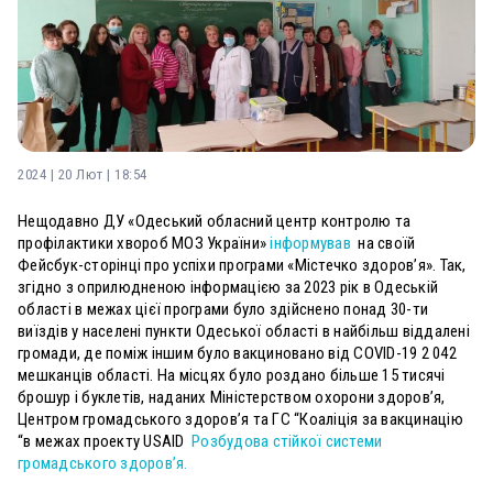
2024 | 20 Лют | 18:54
Нещодавно ДУ «Одеський обласний центр контролю та
профілактики хвороб МОЗ України»
інформував
на своїй
Фейсбук-сторінці про успіхи програми «Містечко здоров’я»
. Так,
згідно з оприлюдненою інформацією
за 2023 рік в Одеській
області в межах цієї програми було здійснено понад 30-ти
виїздів у населені пункти Одеської області в найбільш віддалені
громади, де поміж іншим було вакциновано від COVID-19 2 042
мешканців області.
На місцях було роздано більше 15 тисячі
брошур і буклетів, наданих Міністерством охорони здоров’я,
Центром громадського здоров’я та ГС “Коаліція за вакцинацію
“в межах проекту USAID
Розбудова стійкої системи
громадського здоров’я.