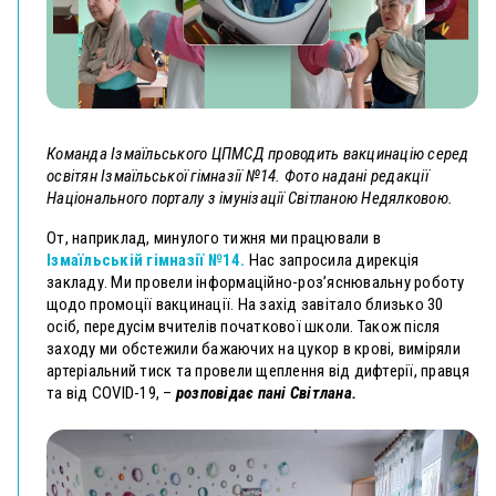
Команда Ізмаїльського ЦПМСД проводить вакцинацію серед
освітян Ізмаїльської гімназії №14. Фото надані редакції
Національного порталу з імунізації Світланою Недялковою.
От, наприклад, минулого тижня ми працювали в
Ізмаїльській гімназії №14.
Нас запросила дирекція
закладу. Ми провели інформаційно-роз’яснювальну роботу
щодо промоції вакцинації. На захід завітало близько 30
осіб, передусім вчителів початкової школи. Також після
заходу ми обстежили бажаючих на цукор в крові, виміряли
артеріальний тиск та провели щеплення від дифтерії, правця
та від СOVID-19, –
розповідає пані Світлана.