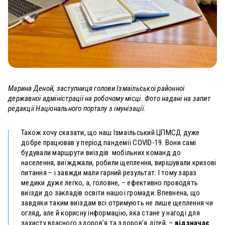
Марина Деной, заступниця голови Ізмаїльської районної
державної адміністрації на робочому місці. Фото надані на запит
редакції Національного порталу з імунізації.
Також хочу сказати, що наш Ізмаїльський ЦПМСД дуже
добре працював у період пандемії СOVID-19. Вони самі
будували маршрути виїздів мобільних команд до
населення, виїжджали, робили щеплення, вирішували кризові
питання – і завжди мали гарний результат.
І тому зараз
медики дуже легко, а, головне, – ефективно проводять
виїзди до закладів освіти нашої громади. Впевнена, що
завдяки таким виїздам всі отримують не лише щеплення чи
огляд, але й корисну інформацію, яка стане у нагоді для
захисту власного здоров’я та здоров’я дітей, –
відзначає