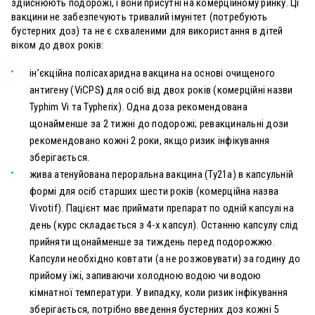
здійснюють подорожі, і вони присутні на комерційному ринку. Ці
вакцини не забезпечують тривалий імунітет (потребують
бустерних доз) та не є схваленими для використання в дітей
віком до двох років:
ін’єкційна полісахаридна вакцина на основі очищеного
антигену
(ViCPS
)
для осіб від двох років (комерційні назви
Typhim Vi та Typherix)
. Одна доза рекомендована
щонайменше за 2 тижні до подорожі; ревакцинальні дози
рекомендовано кожні 2 роки, якщо ризик інфікування
зберігається.
жива атенуйована пероральна вакцина (
Ty21a)
в капсульній
формі для осіб старших шести років (комерційна назва
Vivotif)
. Пацієнт має приймати препарат по одній капсулі на
день (курс складається з 4-х капсул). Останню капсулу слід
прийняти щонайменше за тиждень перед подорожжю.
Капсули необхідно ковтати (а не розжовувати) за годину до
прийому їжі, запиваючи холодною водою чи водою
кімнатної температури. У випадку, коли ризик інфікування
зберігається, потрібно введення бустерних доз кожні 5