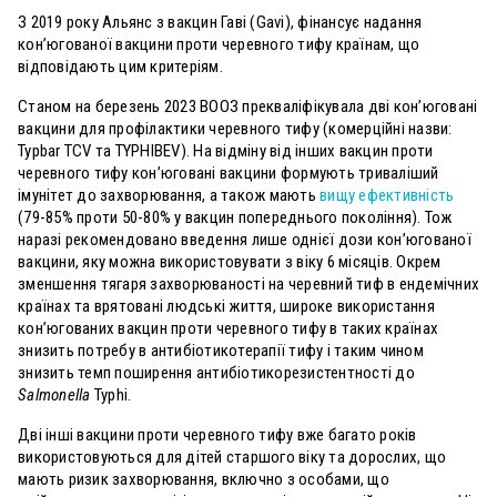
З 2019 року Альянс з вакцин Гаві (Gavi), фінансує надання
кон’югованої вакцини проти черевного тифу країнам, що
відповідають цим критеріям.
Станом на березень 2023 ВООЗ прекваліфікувала дві кон’юговані
вакцини для профілактики черевного тифу (комерційні назви:
Typbar TCV та TYPHIBEV)
. На відміну від інших вакцин проти
черевного тифу кон’юговані вакцини формують триваліший
імунітет до захворювання, а також мають
вищу ефективність
(79-85% проти 50-80% у вакцин попереднього покоління). Тож
наразі рекомендовано введення лише однієї дози кон’югованої
вакцини, яку можна використовувати з віку 6 місяців. Окрем
зменшення тягаря захворюваності на черевний тиф в ендемічних
країнах та врятовані людські життя, широке використання
кон’югованих вакцин проти черевного тифу в таких країнах
знизить потребу в антибіотикотерапії тифу і таким чином
знизить темп поширення антибіотикорезистентності до
Salmonella
Typhi.
Дві інші вакцини проти черевного тифу вже багато років
використовуються для дітей старшого віку та дорослих, що
мають ризик захворювання, включно з особами, що