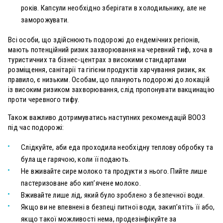
років.
Капсули необхідно зберігати в холодильнику, але не
заморожувати.
Всі особи, що здійснюють подорожі до ендемічних регіонів,
мають потенційний ризик захворювання на черевний тиф, хоча в
туристичних та бізнес-центрах з високими стандартами
розміщення, санітарії та гігієни продуктів харчування ризик, як
правило, є низьким. Особам, що планують подорожі до локацій
із високим ризиком захворювання, слід пропонувати вакцинацію
проти черевного тифу.
Також важливо дотримуватись наступних рекомендацій ВООЗ
під час подорожі:
Слідкуйте, аби еда проходила необхідну теплову обробку та
була ще гарячою, коли її подають.
Не вживайте сире молоко та продукти з нього. Пийте лише
пастеризоване або кип’ячене молоко.
Вживайте лише лід, який було зроблено з безпечної води.
Якщо ви не впевнені в безпеці питної води, закип’ятіть її або,
якщо такої можливості нема, продезінфікуйте за