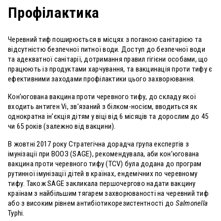
Профілактика
Черевний тиф поширюється в місцях з поганою санітарією та
відсутністю безпечної питної води. Доступ до безпечної води
та адекватної санітарії, дотримання правил гігієни особами, що
працюють із продуктами харчування, та вакцинація проти тифу є
ефективними заходами профілактики цього захворювання.
Кон’югована вакцина проти черевного тифу, до складу якої
входить антиген Vi, зв’язаний з білком-носієм, вводиться як
однократна ін’єкція дітям у віці від 6 місяців та дорослим до 45
чи 65 років (залежно від вакцини).
В жовтні 2017 року Стратегічна дорадча група експертів з
імунізації при ВООЗ (SAGE), рекомендувала, аби кон’югована
вакцина проти черевного тифу (TCV) була додана до програм
рутинної імунізації дітей в країнах, ендемічних по черевному
тифу. Також SAGE закликала першочергово надати вакцину
країнам з найбільшим тягарем захворюваності на черевний тиф
або з високим рівнем антибіотикорезистентності до
Salmonella
Typhi.