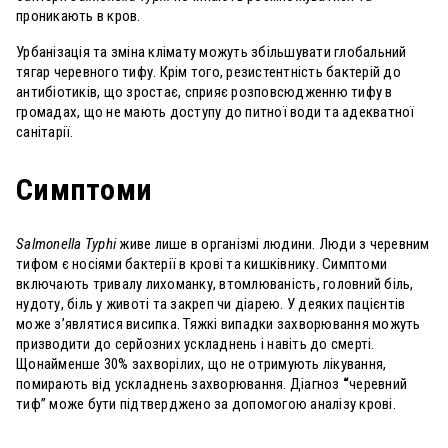
проникають в кров.
Урбанізація та зміна клімату можуть збільшувати глобальний
тягар черевного тифу. Крім того, резистентність бактерій до
антибіотиків, що зростає, сприяє розповсюдженню тифу в
громадах, що не мають доступу до питної води та адекватної
санітарії.
Симптоми
Salmonella Typhi
живе лише в організмі людини. Люди з черевним
тифом є носіями бактерії в крові та кишківнику. Симптоми
включають тривалу лихоманку, втомлюваність, головний біль,
нудоту, біль у животі та закреп чи діарею. У деяких пацієнтів
може з’являтися висипка. Тяжкі випадки захворювання можуть
призводити до серйозних ускладнень і навіть до смерті.
Щонайменше 30% захворілих, що не отримують лікування,
помирають від ускладнень захворювання. Діагноз
“
черевний
тиф” може бути підтверджено за допомогою аналізу крові.