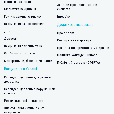
Новини вакцинації
Запитай про вакцинацію в
Бібліотека вакцинації
експерта
Групи медичного ризику
Інтерв’ю
Вакцинація за професіями
Додаткова інформація
Діти
Про проєкт
Дорослі
Коаліція за вакцинацію
Вакцинація вагітних та на ГВ
Правила використання матеріалів
Особи похилого віку
Політика конфіденційності
Мандрівники, біженці, мігранти
Публічний договір (ОФЕРТА)
Вакцинація в Україні
Календар щеплень для дітей та
дорослих
Календар щеплень з порушенням
графіку
Рекомендовані щеплення
Знайти найближчий пункт
вакцинації