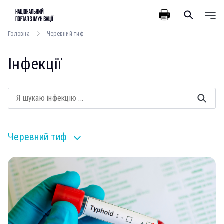
Головна
Черевний тиф
Інфекції
Черевний тиф