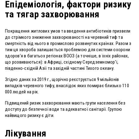
Епідеміологія, фактори ризику
та тягар захворювання
Покращення житлових умов та введення антибіотиків призвели
до стрімкого зниження захворюваності на черевний тиф та
смертність від нього в промислово розвинутих країнах. Разом з
тим ця хвороба залишається проблемою для системи охорони
здоров’я в багатьох регіонах ВООЗ (а точніше, в їхніх районах,
що розвиваються): в Африці, східному Середземномор’ї,
південно-східній Азії та західній частині Тихого океану.
Згідно даних за 2019 г., щорічно реєструється 9 мільйонів
випадків черевного тифу, внаслідок яких помирає близько 110
000 людей на рік.
Підвищений ризик захворювання мають групи населення без
доступу до безпечної води та адекватної санітарії. Групою
найвищого ризику є діти.
Лікування