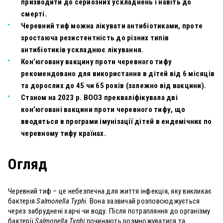
призводити до серйозних ускладнень і навіть до
смерті.
Черевний тиф можна лікувати антибіотиками, проте
зростаюча резистентність до різних типів
антибіотиків ускладнює лікування.
Кон’юговану вакцину проти черевного тифу
рекомендовано для використання в дітей від 6 місяців
та дорослих до 45 чи 65 років (залежно від вакцини).
Станом на 2023 р. ВООЗ прекваліфікувала дві
кон’юговані вакцини проти черевного тифу, що
вводяться в програми імунізації дітей в ендемічних по
черевному тифу країнах.
Огляд
Черевний тиф – це небезпечна для життя інфекція, яку викликає
бактерія
Salmonella Typhi
. Вона зазвичай розповсюджується
через забруднені харчі чи воду. Після потрапляння до організму
бактерії
Salmonella Typhi
починають розмножуватися та