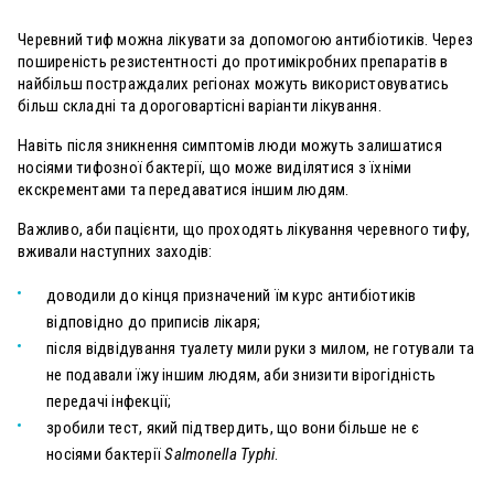
Черевний тиф можна лікувати за допомогою антибіотиків. Через
поширеність резистентності до протимікробних препаратів в
найбільш постраждалих регіонах можуть використовуватись
більш складні та дороговартісні варіанти лікування.
Навіть після зникнення симптомів люди можуть залишатися
носіями тифозної бактерії, що може виділятися з їхніми
екскрементами та передаватися іншим людям.
Важливо, аби пацієнти, що проходять лікування черевного тифу,
вживали наступних заходів:
доводили до кінця призначений їм курс антибіотиків
відповідно до приписів лікаря;
після відвідування туалету мили руки з милом, не готували та
не подавали їжу іншим людям, аби знизити вірогідність
передачі інфекції;
зробили тест, який підтвердить, що вони більше не є
носіями бактерії
Salmonella Typhi
.