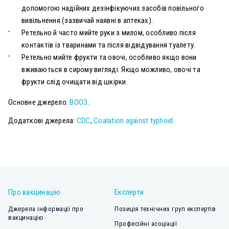
допомогою надійних дезінфікуючих засобів повільного
вивільнення (зазвичай наявні в аптеках).
Ретельно й часто мийте руки з милом, особливо після
контактів із тваринами та після відвідування туалету.
Ретельно мийте фрукти та овочі, особливо якщо вони
вживаються в сирому вигляді. Якщо можливо, овочі та
фрукти слід очищати від шкірки.
Основне джерело:
ВООЗ
.
Додаткові джерела:
CDC
,
Coalation against typhoid
Про вакцинацію
Експерти
Джерела інформації про
Позиція технічних груп експертів
вакцинацію
Професійні асоціації