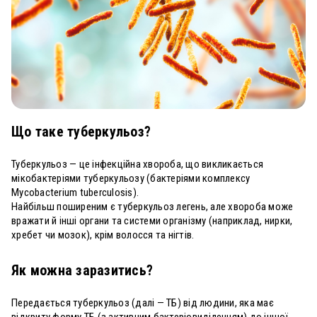
Що таке туберкульоз?
Туберкульоз — це інфекційна хвороба, що викликається
мікобактеріями туберкульозу (бактеріями комплексу
Mycobacterium tuberculosis).
Найбільш поширеним є туберкульоз легень, але хвороба може
вражати й інші органи та системи організму (наприклад, нирки,
хребет чи мозок), крім волосся та нігтів.
Як можна заразитись?
Передається туберкульоз (далі — ТБ) від людини, яка має
відкриту форму ТБ (з активним бактеріовиділенням) до іншої