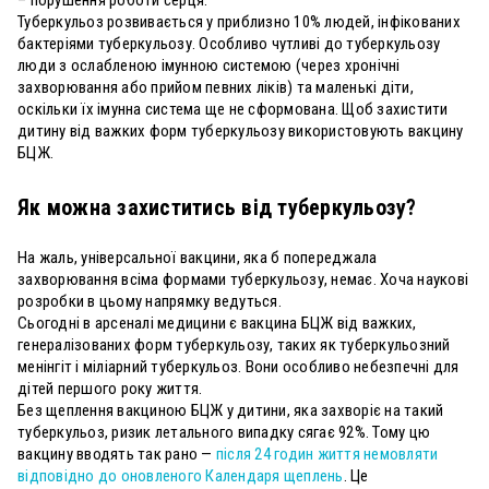
Туберкульоз розвивається у приблизно 10% людей, інфікованих
бактеріями туберкульозу. Особливо чутливі до туберкульозу
люди з ослабленою імунною системою (через хронічні
захворювання або прийом певних ліків) та маленькі діти,
оскільки їх імунна система ще не сформована. Щоб захистити
дитину від важких форм туберкульозу використовують вакцину
БЦЖ.
Як можна захиститись від туберкульозу?
На жаль, універсальної вакцини, яка б попереджала
захворювання всіма формами туберкульозу, немає. Хоча наукові
розробки в цьому напрямку ведуться.
Сьогодні в арсеналі медицини є вакцина БЦЖ від важких,
генералізованих форм туберкульозу, таких як туберкульозний
менінгіт і міліарний туберкульоз. Вони особливо небезпечні для
дітей першого року життя.
Без щеплення вакциною БЦЖ у дитини, яка захворіє на такий
туберкульоз, ризик летального випадку сягає 92%. Тому цю
вакцину вводять так рано —
після 24 годин життя немовляти
відповідно до оновленого Календаря щеплень
. Це