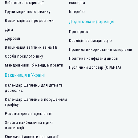
Бібліотека вакцинації
експерта
Групи медичного ризику
Інтерв’ю
Вакцинація за професіями
Додаткова інформація
Діти
Про проєкт
Дорослі
Коаліція за вакцинацію
Вакцинація вагітних та на ГВ
Правила використання матеріалів
Особи похилого віку
Політика конфіденційності
Мандрівники, біженці, мігранти
Публічний договір (ОФЕРТА)
Вакцинація в Україні
Календар щеплень для дітей та
дорослих
Календар щеплень з порушенням
графіку
Рекомендовані щеплення
Знайти найближчий пункт
вакцинації
Юридичні аспекти вакцинації