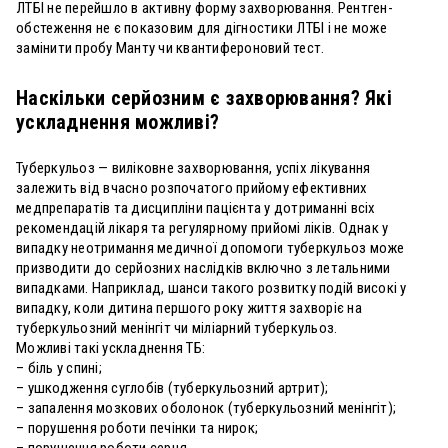
ЛТБІ не перейшло в активну форму захворювання. Рентген-
обстеження не є показовим для дігностики ЛТБІ і не може
замінити пробу Манту чи квантифероновий тест.
Наскільки серйозним є захворювання? Які
ускладнення можливі?
Туберкульоз — виліковне захворювання, успіх лікування
залежить від вчасно розпочатого прийому ефективних
медпрепаратів та дисципліни пацієнта у дотриманні всіх
рекомендацій лікаря та регулярному прийомі ліків. Однак у
випадку неотримання медичної допомоги туберкульоз може
призводити до серйозних наслідків включно з летальними
випадками. Наприклад, шанси такого розвитку подій високі у
випадку, коли дитина першого року життя захворіє на
туберкульозний менінгіт чи міліарний туберкульоз.
Можливі такі ускладнення ТБ:
– біль у спині;
– ушкодження суглобів (туберкульозний артрит);
– запалення мозкових оболонок (туберкульозний менінгіт);
– порушення роботи печінки та нирок;
– порушення роботи серця.