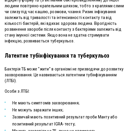
людини повітряно-крапельним шляхом, тобто з краплями слини
чи слизу під час кашлю, розмови, чхання. Ризик інфікування
залежить від тривалості та інтенсивності контакту та від
кількості бактерій, які вдихає здорова людина. Вірогідність
розвинення хвороби після контакту з бактеріями залежить від
стану імунної системи. Якщо вона не здатна стримувати
інфекцію, розвивається туберкульоз.
Латентне тубінфікування та туберкульоз
Бактерія ТБ може “жити” в організмі не призводячи до розвитку
захворювання. Це назвивається латентним тубінфікуванням
(ЛТБІ).
Особи з ЛТБІ:
Не мають симптомів захворювання;
Не можуть заражати інших;
Зазвичай мають позитивний результат проби Манту або
позитивний результат IGRA-тесту;
Можуть захворіти на ТБ, якщо не отримають