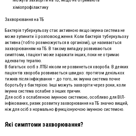
хіміопрофілактику
Захворювання на ТБ
Бактерія туберкульозу стає активною якщо імунна система не
може зупинити її розповсюдження. Коли бактерія туберкульозу
активна (тобто розмножується в організмі), це називається
захворюванням на ТБ. В такому випадку розвиваються
симптоми, і пацієнт може заражати інших, поки не отримає
адекватну терапію.
В багатьох осіб з ЛТБІ ніколи не розвинеться хвороба. В деяких
пацієнтів хвороба розвивається швидко: протягом декількох
тижнів після інфікування – до того, як імунна система почне
боротьбу з бактерією. Інші можуть захворіти через роки, коли
імунна система ослабне з інших причин.
Для осіб з ослабленою імунною системою, особливо для ВІЛ-
інфікованих, ризик розвитку захворювання на ТБ значно вищий,
ніж для осіб з нормально функціонуючою імунною системою.
Які симптоми захворювання?