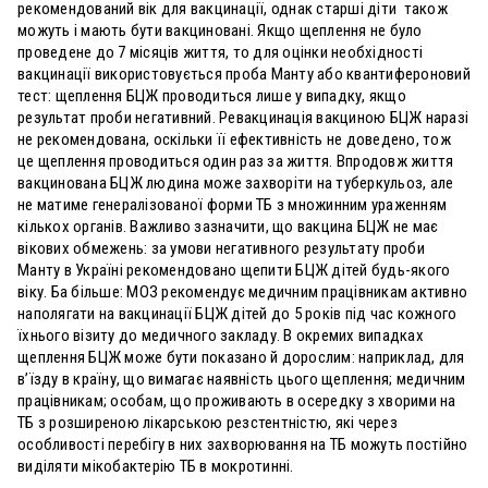
рекомендований вік для вакцинації, однак старші діти також
можуть і мають бути вакциновані. Якщо щеплення не було
проведене до 7 місяців життя, то для оцінки необхідності
вакцинації використовується проба Манту або квантифероновий
тест: щеплення БЦЖ проводиться лише у випадку, якщо
результат проби негативний. Ревакцинація вакциною БЦЖ наразі
не рекомендована, оскільки її ефективність не доведено, тож
це щеплення проводиться один раз за життя. Впродовж життя
вакцинована БЦЖ людина може захворіти на туберкульоз, але
не матиме генералізованої форми ТБ з множинним ураженням
кількох органів. Важливо зазначити, що вакцина БЦЖ не має
вікових обмежень: за умови негативного результату проби
Манту в Україні рекомендовано щепити БЦЖ дітей будь-якого
віку. Ба більше: МОЗ рекомендує медичним працівникам активно
наполягати на вакцинації БЦЖ дітей до 5 років під час кожного
їхнього візиту до медичного закладу. В окремих випадках
щеплення БЦЖ може бути показано й дорослим: наприклад, для
в’їзду в країну, що вимагає наявність цього щеплення; медичним
працівникам; особам, що проживають в осередку з хворими на
ТБ з розширеною лікарською резстентністю, які через
особливості перебігу в них захворювання на ТБ можуть постійно
виділяти мікобактерію ТБ в мокротинні.