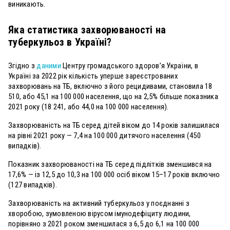
виникають.
Яка статистика захворюваності на
туберкульоз в Україні?
Згідно з
даними
Центру громадського здоров’я України, в
Україні за 2022 рік кількість уперше зареєстрованих
захворювань на ТБ, включно з його рецидивами, становила 18
510, або 45,1 на 100 000 населення, що на 2,5% більше показника
2021 року (18 241, або 44,0 на 100 000 населення).
Захворюваність на ТБ серед дітей віком до 14 років залишилася
на рівні 2021 року — 7,4 на 100 000 дитячого населення (450
випадків).
Показник захворюваності на ТБ серед підлітків зменшився на
17,6% — із 12,5 до 10,3 на 100 000 осіб віком 15–17 років включно
(127 випадків).
Захворюваність на активний туберкульоз у поєднанні з
хворобою, зумовленою вірусом імунодефіциту людини,
порівняно з 2021 роком зменшилася з 6,5 до 6,1 на 100 000