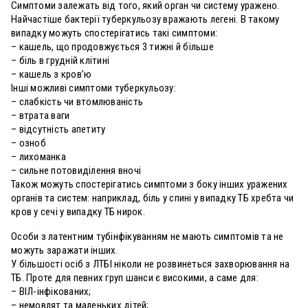
Симптоми залежать від того, який орган чи систему уражено.
Найчастіше бактерії туберкульозу вражають легені. В такому
випадку можуть спостерігатись такі симптоми:
– кашель, що продовжується 3 тижні й більше
– біль в грудній клітині
– кашель з кров’ю
Інші можливі симптоми туберкульозу:
– слабкість чи втомлюваність
– втрата ваги
– відсутність апетиту
– озноб
– лихоманка
– сильне потовиділення вночі
Також можуть спостерігатись симптоми з боку інших уражених
органів та систем: наприклад, біль у спині у випадку ТБ хребта чи
кров у сечі у випадку ТБ нирок.
Особи з латентним тубінфікуванням не мають симптомів та не
можуть заражати інших.
У більшості осіб з ЛТБІ ніколи не розвинеться захворювання на
ТБ. Проте для певних груп шанси є високими, а саме для:
– ВІЛ-інфікованих;
– немовлят та маленьких дітей;