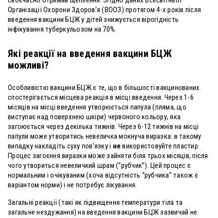
Організації Охорони Здоров’я (ВООЗ) протягом 4-х років після
введення вакцини БЦЖ у дітей знижується вірогідність
інфікування туберкульозом на 70%.
Які реакції на введення вакцини БЦЖ
можливі?
Особливістю вакцини БЦЖ є те, що в більшості вакцинованих
спостерігається місцева реакція в місці введення. Через 1-6
місяців на місці введення утворюється папула (пляма, що
виступає над поверхнею шкіри) червоного кольору, яка
загоюється через декілька тижнів. Через 6-12 тижнів на місці
папули може утворитись невеличка мокнуча виразка: в такому
випадку накладіть суху пов’язку і
не
використовуйте пластир.
Процес загоєння виразки може зайняти біля трьох місяців, після
чого утвориться невеличкий шрам (“рубчик”). Цей процес є
нормальним і очікуваним (хоча відсутність “рубчика” також є
варіантом норми) і не потребує лікування.
Загальні реакції (такі як підвищення температури тіла та
загальне нездужання) на введення вакцини БЦЖ зазвичай не