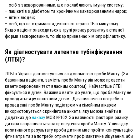
– осіб з захворюваннями, що послаблюють імунну систему;
– пацієнтів з діабетом та хронічними захворюваннями нирок;
– літніх людей;
– осіб, що не отримали адекватної терапії ТБ в минулому.
Якщо пацієнт знаходиться в групі ризику розвитку активної
форми захворювання, то лікар призначає хіміопрофілактику.
Як діагностувати латентне тубінфікування
(ЛТБІ)?
ЛТБІ в Україні діагностується за допомогою проби Манту. (За
бажанням пацієнта, замість проби Манту він може провести
квантифероновий тест власним коштом). Найчастіше ЛТБІ
фіксується в дітей. Важливо взяти до уваги, що проба Манту не
проводиться рутинно всім дітям. Для визначенн потреби в
проведенні проби Манту педіатром чи сімейним лікарем
використовується скринінгова анкета, яку можна знайти в
додатках до
наказу
МОЗ №102. За наявності факторів ризику
дитина направляється на проведення проби Манту. У випадку
позитивного результату проби дитина має пройти консультацію
фтизіатра та за потреби отримати профілактичне лікування, аби