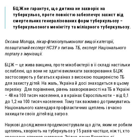
БЦЖ не гарантує, що дитина не захворіє на
туберкульоз, проте повністю забезпечує захист від
смертельних генералізованих форм туберкульозу –
туберкульозного менінгіту та міліарного туберкульозу.
Оксана Молода, лікар-фтизіопульмонолог вищої категорії,
позаштатний експерт НСЗУ з питань ТБ, експерт Національного
порталу з імунізації.
БЦЖ — це жива вакцина, проте мікобактерії в її складі настільки
ослаблені, що вони не здатні викликати захворювання. БЦЖ
застосовують у багатьох країнах з високою поширеністю ТБ
для захисту дітей. На жаль, Україна й досі знаходиться в цьому
переліку. Для порівняння, рівень захворюваності на ТБ в Україні
– 48 на 100 тисяч населення, а в країнах Євроспільноти – від 0,1
до 1,2 на 100 тисяч населення. Тому так важливо дотримуватись
Національного календаря профілактичних щеплень і вчасно
захищати своїх дітей від загроз.
Наукові дослідження продемонстрували що діти, яким не робили
щеплень, хворіють на туберкульоз у 15 разів частіше, ніж ті, хто
своєчасно отримав щеплення. Згідно даних Всесвітньої