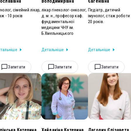
ославівна
Володимирівна
Євгенівна
унолог, сімейний лікар,
лікар гінеколог-онколог,
Педіатр, дитячий
аж - 10 років
д. м. н., професор каф.
імунолог, стаж роботи 
фундаментальної
20 років.
медицини ЧНУ ім.
Б.Хмельницького
тальніше
Детальніше
Детальніше
Запитати
Запитати
Запитати
лінська Катерина
Хайдакіна Катерина
Лагодич Єлізавета