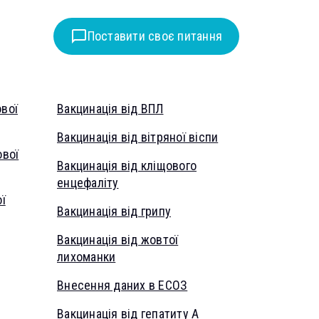
Поставити своє питання
ової
Вакцинація від ВПЛ
Вакцинація від вітряної віспи
ової
Вакцинація від кліщового
енцефаліту
ї
Вакцинація від грипу
Вакцинація від жовтої
лихоманки
Внесення даних в ЕСОЗ
Вакцинація від гепатиту А