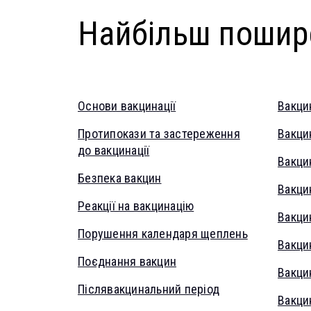
Найбільш пошир
Основи вакцинації
Вакцин
Протипокази та застереження
Вакци
до вакцинації
Вакцин
Безпека вакцин
Вакци
Реакції на вакцинацію
Вакци
Порушення календаря щеплень
Вакцин
Поєднання вакцин
Вакцин
Післявакцинальний період
Вакци