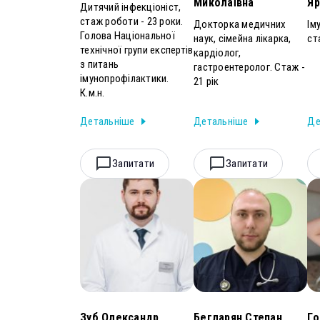
Миколаївна
Яр
Дитячий інфекціоніст,
стаж роботи - 23 роки.
Докторка медичних
Ім
Голова Національної
наук, сімейна лікарка,
ст
технічної групи експертів
кардіолог,
з питань
гастроентеролог. Стаж -
імунопрофілактики.
21 рік
К.м.н.
Детальніше
Детальніше
Де
Запитати
Запитати
Зуб Олександр
Бегларян Степан
Го