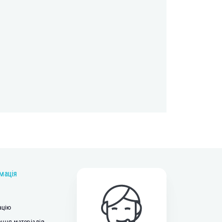
мація
ацію
ння матеріалів