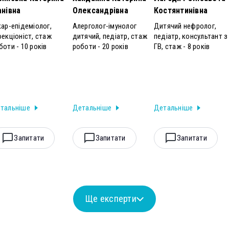
анівна
Олександрівна
Костянтинівна
кар-епідеміолог,
Алерголог-імунолог
Дитячий нефролог,
фекціоніст, стаж
дитячий, педіатр, стаж
педіатр, консультант з
боти - 10 років
роботи - 20 років
ГВ, стаж - 8 років
тальніше
Детальніше
Детальніше
Запитати
Запитати
Запитати
Ще експерти