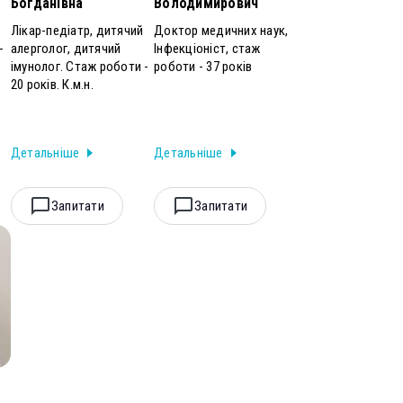
Богданівна
Володимирович
Лікар-педіатр, дитячий
Доктор медичних наук,
-
алерголог, дитячий
Інфекціоніст, стаж
імунолог. Стаж роботи -
роботи - 37 років
20 років. К.м.н.
Детальніше
Детальніше
Запитати
Запитати