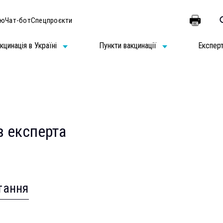
ію
Чат-бот
Спецпроєкти
кцинація в Україні
Пункти вакцинації
Експер
в експерта
тання