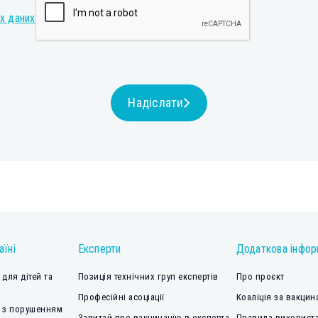
х даних
Надіслати
аїні
Експерти
Додаткова інфор
для дітей та
Позиція технічних груп експертів
Про проєкт
Професійні асоціації
Коаліція за вакцин
 з порушенням
Запитай про вакцинацію в експерта
Правила використа