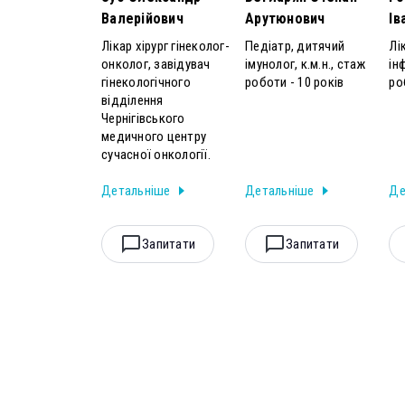
Валерійович
Арутюнович
Ів
Лікар хірург гінеколог-
Педіатр, дитячий
Лі
онколог, завідувач
імунолог, к.м.н., стаж
ін
гінекологічного
роботи - 10 років
ро
відділення
Чернігівського
медичного центру
сучасної онкології.
Детальніше
Детальніше
Де
Запитати
Запитати