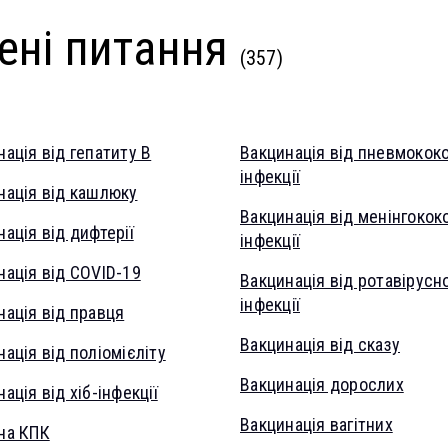
ені питання
(357)
ація від гепатиту В
Вакцинація від пневмокок
інфекції
нація від кашлюку
Вакцинація від менінгокок
ація від дифтерії
інфекції
нація від COVID-19
Вакцинація від ротавірусно
інфекції
нація від правця
Вакцинація від сказу
ація від поліомієліту
Вакцинація дорослих
ація від хіб-інфекції
Вакцинація вагітних
на КПК