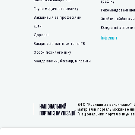
графіку
Групи медичного ризику
Рекомендовані ще
Вакцинація за професіями
Знайти найближчий
Діти
Юридичні аспекти 
Дорослі
Інфекції
Вакцинація вагітних та на ГВ
Особи похилого віку
Мандрівники, біженці, мігранти
©ГС "Коаліція за вакцинацію", 
матеріалів порталу можливе ли
"Національний портал з імунізац