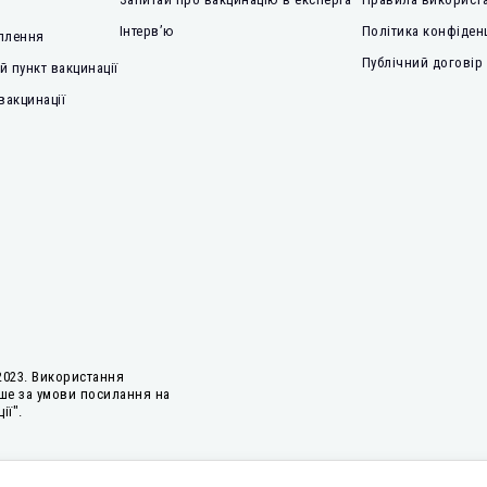
Інтерв’ю
Політика конфіден
плення
Публічний договір
 пункт вакцинації
вакцинації
2023. Використання
ше за умови посилання на
ії".