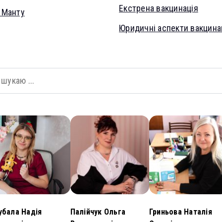
Екстрена вакцинація
 Манту
Юридичні аспекти вакцинац
бала Надія
Палійчук Ольга
Гриньова Наталія