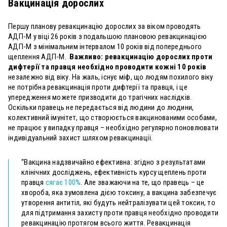
Вакцинація дорослих
Першу планову ревакцинацію дорослих за віком проводять
АДП-М у віці 26 років з подальшою плановою ревакцинацією
АДП-М з мінімальним інтервалом 10 років від попереднього
щеплення АДП-М.
Важливо: ревакцинацію дорослих проти
дифтерії та правця необхідно проводити кожні 10 років
незалежно від віку. На жаль, існує міф, що людям похилого віку
не потрібна ревакцинація проти дифтерії та правця, і це
упередження можете призводити до трагічних наслідків.
Оскільки правець не передається від людини до людини,
колективний імунітет, що створюється вакцинованими особами,
не працює у випадку правця – необхідно регулярно поновлювати
індивідуальний захист шляхом ревакцинації.
“Вакцина надзвичайно ефективна: згідно з результатами
клінічних досліджень, ефективність курсу щеплень проти
правця
сягає 100%
. Але зважаючи на те, що правець – це
хвороба, яка зумовлена дією токсину, а вакцина забезпечує
утворення антитіл, які будуть нейтралізувати цей токсин, то
для підтримання захисту проти правця необхідно проводити
ревакцинацію протягом всього життя. Ревакцинація