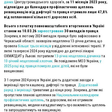
даних
Центру громадського здоров’я, з
а 11 місяців 2023 року,
відповідно до Календаря профілактичних щеплень
ревакцинацію від дифтерії та правця отримало лише 47,8%
від запланованої кількості дорослих осіб.
Всього з початку повномасштабного вторгнення в Україні
станом на 10.03.26
зареєстровано
30 випадків правця
.
Зокрема, в лютому 2024 випадок правця було зафіксовано в
Черкаській області: захворіла нещеплена 13-річна дитина, що
провела
більше трьох місяців
у відділенні інтенсивної терапії. У
липні та вересні 2024 року відповідно до дитячої лікарні
ОХМАТДИТ у Львові. потрапили
13-річна нещеплена дівчинка
та
10-річний нещеплений хлопчик
. Як повідомляє МОЗ України,
у
2025 році від правця померло двоє дітей
, які не були
вакциновані.
З 1 серпня 2024 року в Україні діють додаткові заходи з
імунізації проти кашлюку, дифтерії та правця.
Додатковий
раунд з імунізації
триватиме до кінця року. Зокрема, дітям які
пропустили планові щеплення за
Національним календарем
профілактичних щеплень
, та дорослим, які не отримали
ревакцинацію, медики нагадуватимуть про важливість щеплень
та запрошуватимуть на вакцинацію.