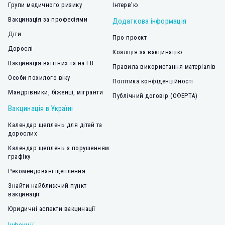
Групи медичного ризику
Інтерв’ю
Вакцинація за професіями
Додаткова інформація
Діти
Про проєкт
Дорослі
Коаліція за вакцинацію
Вакцинація вагітних та на ГВ
Правила використання матеріалів
Особи похилого віку
Політика конфіденційності
Мандрівники, біженці, мігранти
Публічний договір (ОФЕРТА)
Вакцинація в Україні
Календар щеплень для дітей та
дорослих
Календар щеплень з порушенням
графіку
Рекомендовані щеплення
Знайти найближчий пункт
вакцинації
Юридичні аспекти вакцинації
Інфекції