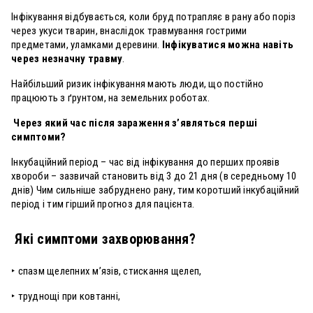
Інфікування відбувається, коли бруд потрапляє в рану або поріз
через укуси тварин, внаслідок травмування гострими
предметами, уламками деревини.
Інфікуватися можна навіть
через незначну травму
.
Найбільший ризик інфікування мають люди, що постійно
працюють з ґрунтом, на земельних роботах.
Через який час після зараження з’являться перші
симптоми?
Інкубаційний період – час від інфікування до перших проявів
хвороби – зазвичай становить від 3 до 21 дня (в середньому 10
днів) Чим сильніше забруднено рану, тим коротший інкубаційний
період і тим гірший прогноз для пацієнта.
Які симптоми захворювання?
‣ спазм щелепних м’язів, стискання щелеп,
‣ труднощі при ковтанні,