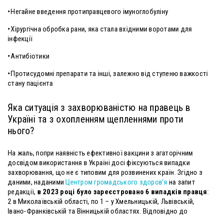
‣Негайне введення протиправцевого імуноглобуліну
‣Хірургічна обробка рани, яка стала вхідними воротами для
інфекції
‣Антибіотики
‣Протисудомні препарати та інші, залежно від ступеню важкості
стану пацієнта
Яка ситуація з захворюваністю на правець в
Україні та з охопленням щепленнями проти
нього?
На жаль, попри наявність ефективної вакцини з агаторічним
досвідом використання в Україні досі фіксуються випадки
захворювання, що не є типовим для розвинених країн. Згідно з
даними, наданими
Центром громадського здоров’я
на запит
редакції,
в 2023 році було зареєстровано 6 випадків правця
:
2 в Миколаївській області, по 1 – у Хмельницькій, Львівській,
Івано-Франківській та Вінницькій областях. Відповідно до