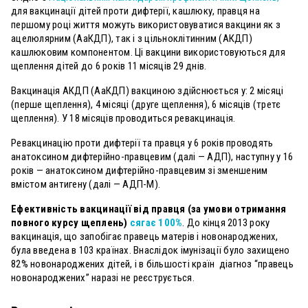
для вакцинації дітей проти дифтерії, кашлюку, правця на
першому році життя можуть використовуватися вакцини як з
ацелюлярним (АаКДП), так і з цільноклітинним (АКДП)
кашлюковим компонентом. Ці вакцини використовуються для
щеплення дітей до 6 років 11 місяців 29 днів.
Вакцинація АКДП (АаКДП) вакциною здійснюється у: 2 місяці
(перше щеплення), 4 місяці (друге щеплення), 6 місяців (третє
щеплення). У 18 місяців проводиться ревакцинація.
Ревакцинацію проти дифтерії та правця у 6 років проводять
анатоксином дифтерійно-правцевим (далі — АДП), наступну у 16
років — анатоксином дифтерійно-правцевим зі зменшеним
вмістом антигену (далі — АДП-М).
Ефективність вакцинації від правця (за умови отримання
повного курсу щеплень)
сягає 100%
.
До кінця 2013 року
вакцинація, що запобігає правець матерів і новонароджених,
була введена в 103 країнах. Внаслідок імунізації було захищено
82% новонароджених дітей, і в більшості країн діагноз “правець
новонароджених” наразі не реєструється.