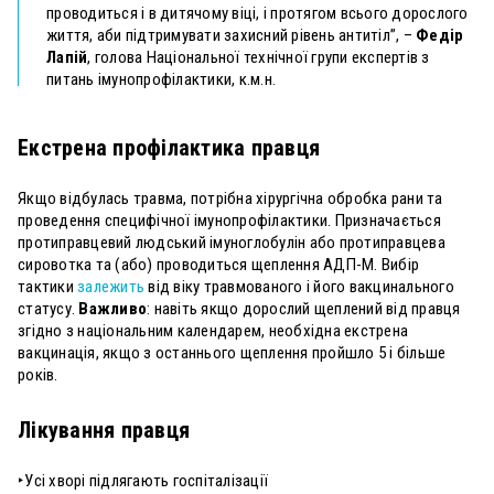
проводиться і в дитячому віці, і протягом всього дорослого
життя, аби підтримувати захисний рівень антитіл”, –
Федір
Лапій
, голова Національної технічної групи експертів з
питань імунопрофілактики, к.м.н.
Екстрена профілактика правця
Якщо відбулась травма, потрібна хірургічна обробка рани та
проведення специфічної імунопрофілактики. Призначається
протиправцевий людський імуноглобулін або протиправцева
сировотка та (або) проводиться щеплення АДП-М. Вибір
тактики
залежить
від віку травмованого і його вакцинального
статусу.
Важливо
: навіть якщо дорослий щеплений від правця
згідно з національним календарем, необхідна екстрена
вакцинація, якщо з останнього щеплення пройшло 5 і більше
років.
Лікування правця
‣Усі хворі підлягають госпіталізації