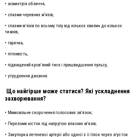
‣ асиметрія обличчя,
‣ спазми черевних м’язів,
‣ спазми м’язів по всьому тілу від кількох хвилин до кількох
тижнів,
‣ гарячка,
‣ пітливість,
‣ підвищений кров’яний тиск і пришвидшення пульсу,
‣ утруднення дихання.
Що найгірше може статися? Які ускладнення
захворювання?
‣ Мимовільне скорочення голосових зв’язок;
‣ Переломи кісток під напругою власних м’язів;
‣ Закупорка легеневої артерії або однієї з її гілок через згусток