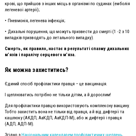
крові, що прийшов з інших місць в організмі по судинах (емболія
легеневої артерії);
‣ Пневмонія, легенева інфекція;
‣ Дихальні порушення, що можуть призвести до смерті (1 -2 з 10
випадків призводять до летального випадку).
Смерть, як правило, настає в результаті спазму дихальних
м’язів і паралічу серцевого м’яза.
Як можна захиститись?
Єдиний спосіб профілактики правця – це вакцинація.
І щеплюватись потрібно не тільки дітям, а й дорослим!
Для профілактики правцю використовують комплексну вакцину.
Тобто захистить вона не тільки від правця, а й від дифтерії та
кашлюку (АКДП, АаКДП, АаКДП-М), або ж дифтерії і правця
(АДП, АДП-М).
Згідно з
Національним календарем профілактичних щеплень,