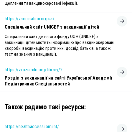
щеплення та вакцинокеровані інфекції.
https://vaccination.org.ua/
Спеціальний сайт UNICEF з вакцинації дітей
Спеціальний сайт дитячого фонду ООН (UNICEF) з
вакцинації дітей містить інформацію про вакцинокеровані
хвороби, вакцинацію проти них, досвід батьків, а також
тест на знання з вакцинації.
https://zrozumilo.org/library/?_categories_library=profilaktyka-zahvoryuvan&fbclid=IwAR1vaRvjCUFKND-JBwNcL3ZV9oxpDWP6SuULjz_2c9x5jp7eBYgAGeBPnVk
Розділ з вакцинації на сайті Української Академії
Педіатричних Спеціальностей
Також радимо такі ресурси:
https://healthaccess.iom.int/