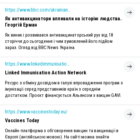
https://www.bbc.com/ukrainian/features-59261156
Як антивакцинатори впливали на історію людства.
Георгій Ерман
Як виник і розвивався антивакцинаторський рух від 18
сторіччя до сьогодення і чим зумовлений його підйом
зараз. Огляд від BBC News Україна.
https://www.linkedimmunisation.org/
Linked Immunisation Action Network
Ресурс з обміну досвідом в галузі впровадження програм з
імунізації серед представників країн з середнім
достатком. Проєкт фінансується Альянсом з вакцин GAVI.
https://www.vaccinestoday.eu/
Vaccines Today
Онлайн-платформа з обговорення вакцин та вакцинації в
Європі (англійською мовою). На сайті можна знайти