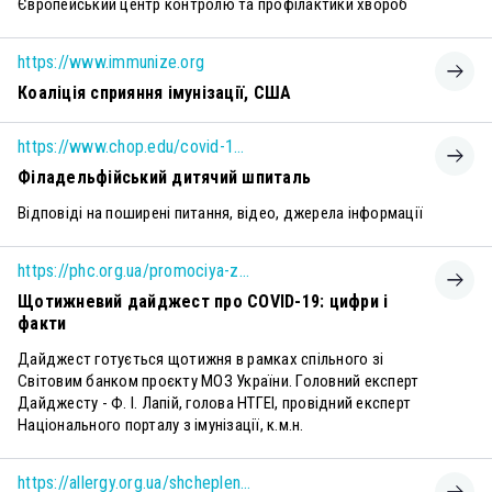
Європейський центр контролю та профілактики хвороб
https://www.immunize.org
Коаліція сприяння імунізації, США
https://www.chop.edu/covid-19-vaccine-program
Філадельфійський дитячий шпиталь
Відповіді на поширені питання, відео, джерела інформації
https://phc.org.ua/promociya-zdorovya/daydzhest-pro-covid-19-cifri-i-fakti
Щотижневий дайджест про COVID-19: цифри і
факти
Дайджест готується щотижня в рамках спільного зі
Світовим банком проєкту МОЗ України. Головний експерт
Дайджесту - Ф. І. Лапій, голова НТГЕІ, провідний експерт
Національного порталу з імунізації, к.м.н.
https://allergy.org.ua/shcheplennia-pry-alerhii/