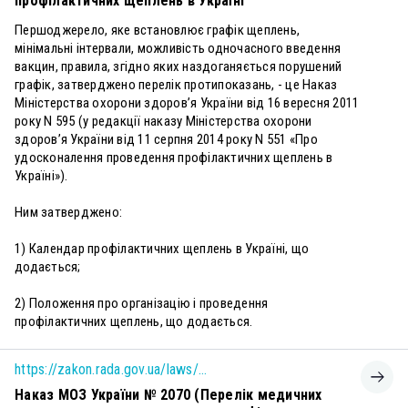
профілактичних щеплень в Україні”
Першоджерело, яке встановлює графік щеплень,
мінімальні інтервали, можливість одночасного введення
вакцин, правила, згідно яких наздоганяється порушений
графік, затверджено перелік протипоказань, - це Наказ
Міністерства охорони здоров’я України від 16 вересня 2011
року N 595 (у редакції наказу Міністерства охорони
здоров’я України від 11 серпня 2014 року N 551 «Про
удосконалення проведення профілактичних щеплень в
Україні»).
Ним затверджено:
1) Календар профілактичних щеплень в Україні, що
додається;
2) Положення про організацію і проведення
профілактичних щеплень, що додається.
https://zakon.rada.gov.ua/laws/show/z1182-19#Text
Наказ МОЗ України № 2070 (Перелік медичних