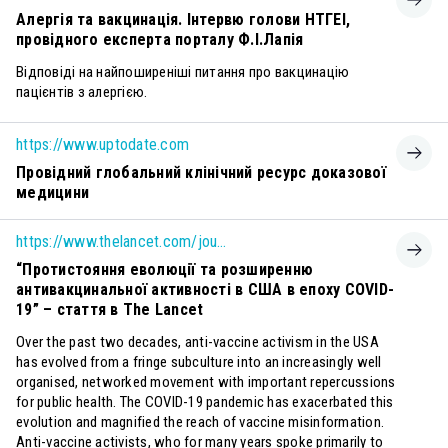
Алергія та вакцинація. Інтервю голови НТГЕІ,
провідного експерта порталу Ф.І.Лапія
Відповіді на найпоширеніші питання про вакцинацію
пацієнтів з алергією.
https://www.uptodate.com
Провідний глобальний клінічний ресурс доказової
медицини
https://www.thelancet.com/journals/lancet/article/PIIS0140-6736(23)00136-8/fulltext?dgcid=raven_jbs_aip_email
“Протистояння еволюції та розширенню
антивакцинальної активності в США в епоху COVID-
19” – стаття в The Lancet
Over the past two decades, anti-vaccine activism in the USA
has evolved from a fringe subculture into an increasingly well
organised, networked movement with important repercussions
for public health. The COVID-19 pandemic has exacerbated this
evolution and magnified the reach of vaccine misinformation.
Anti-vaccine activists, who for many years spoke primarily to