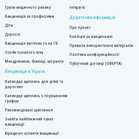
Групи медичного ризику
Інтерв’ю
Вакцинація за професіями
Додаткова інформація
Діти
Про проєкт
Дорослі
Коаліція за вакцинацію
Вакцинація вагітних та на ГВ
Правила використання матеріалів
Особи похилого віку
Політика конфіденційності
Мандрівники, біженці, мігранти
Публічний договір (ОФЕРТА)
Вакцинація в Україні
Календар щеплень для дітей та
дорослих
Календар щеплень з порушенням
графіку
Рекомендовані щеплення
Знайти найближчий пункт
вакцинації
Юридичні аспекти вакцинації