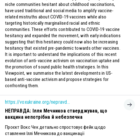
niche communities hesitant about childhood vaccinations,
have used traditional and social media to amplify vaccine-
related mistruths about COVID-19 vaccines while also
targeting historically marginalised racial and ethnic
communities. These efforts contributed to COVID-19 vaccine
hesitancy and expanded the movement, with early indications
suggesting that this hesitancy could now also be increasing
hesitancy that existed pre-pandemic towards other vaccines.
It is important to understand the implications of this recent
evolution of anti-vaccine activism on vaccination uptake and
the promotion of sound public health strategies. In this
Viewpoint, we summarise the latest developments in US-
based anti-vaccine activism and propose strategies for
confronting them.
https://voxukraine.org/nepravda-illya-mechnykov-stverdzhuvav-shho-vaktsyna-nepotribna-i-nebezpechna
НЕПРАВДА: Ілля Мечников стверджував, що
вакцина непотрібна й небезпечна
Проєкт Вокс Чек детально спростовує фейк щодо
ставлення Іллі Мечникова до вакцинації