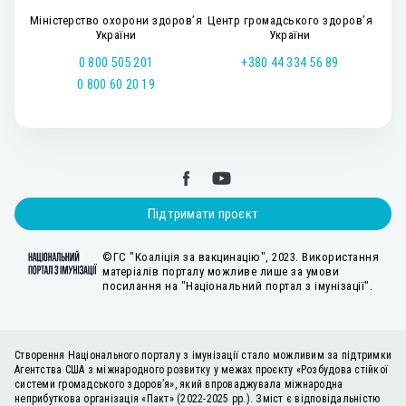
Міністерство охорони здоров’я
Центр громадського здоров’я
України
України
0 800 505 201
+380 44 334 56 89
0 800 60 20 19
Підтримати проєкт
©ГС "Коаліція за вакцинацію", 2023. Використання
матеріалів порталу можливе лише за умови
посилання на "Національний портал з імунізації".
Створення Національного порталу з імунізації стало можливим за підтримки
Агентства США з міжнародного розвитку у межах проєкту «Розбудова стійкої
системи громадського здоров’я», який впроваджувала міжнародна
неприбуткова організація «Пакт» (2022-2025 рр.). Зміст є відповідальністю