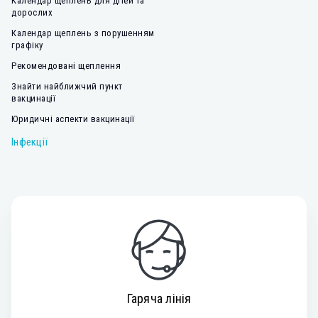
Календар щеплень для дітей та
дорослих
Календар щеплень з порушенням
графіку
Рекомендовані щеплення
Знайти найближчий пункт
вакцинації
Юридичні аспекти вакцинації
Інфекції
Гаряча лінія