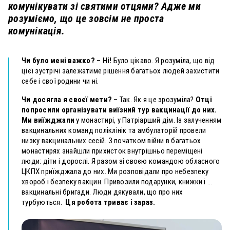
комунікувати зі святими отцями? Адже ми
розуміємо, що це зовсім не проста
комунікація.
Чи було мені важко? – Ні!
Було цікаво. Я розуміла, що від
цієї зустрічі залежатиме рішення багатьох людей захистити
себе і свої родини чи ні.
Чи досягла я своєї мети?
– Так. Як я це зрозуміла?
Отці
попросили організувати виїзний тур вакцинації до них.
Ми виїжджали
у монастирі, у Патріарший дім. Із залученням
вакцинальних команд поліклінік та амбулаторій провели
низку вакцинальних сесій. З початком війни в багатьох
монастирях знайшли прихисток внутрішньо переміщені
люди: діти і дорослі. Я разом зі своєю командою обласного
ЦКПХ приїжджала до них. Ми розповідали про небезпеку
хвороб і безпеку вакцин. Привозили подарунки, книжки і …
вакцинальні бригади. Люди дякували, що про них
турбуються.
Ця робота триває і зараз.