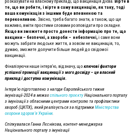
розказувати на власному прикладі, що вакцинація дієва.
Вірте в
те, що ви робите, і вірте в саму вакцинацію, як таку, тоді
ваша комунікація з іншими буде впевненою та
переконливою.
Звісно, треба багато знати, а також, що ще
важливо, вміти простими словами розповідати про складне.
Якщо ви зможете просто донести інформацію про те, що
вакцини – безпечні, а хвороби – небезпечні,
і саме вони
можуть забрати людське життя, а зовсім не вакцинація, то,
думаю, зможете долучити більше людей до свідомої
вакцинації.
Фіналізуючи наше інтерв’ю, відзначу, що
ключові фактори
успішної промоції вакцинації з мого досвіду – це власний
приклад і доступна комунікація.
Інтерв’ю підготовлено з нагоди Європейського тижня
імунізації-2024 в межах
спільного проєкту
Національного порталу
з імунізації з обласними центрами контролю та профілактики
хвороб (ЦКПХ), який реалізується за підтримки
Міністерства
охорони здоров’я України
.
Спілкувалася Ганна Лєснікова, контент-менеджерка
Національного порталу з імунізації