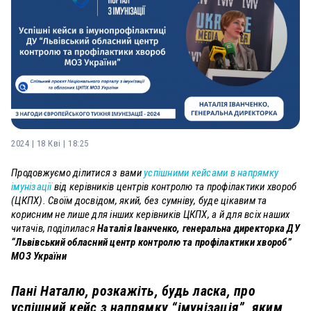
2024 | 18 Кві | 18:25
Продовжуємо ділитися з вами
успішними кейсами в напрямку
імунізації
від керівників центрів контролю та профілактики хвороб
(ЦКПХ). Своїм досвідом, який, без сумніву, буде цікавим та
корисним не лише для інших керівників ЦКПХ, а й для всіх наших
читачів, поділилася
Наталія Іванченко,
генеральна директорка ДУ
“Львівський обласний центр контролю та профілактики хвороб”
МОЗ України
Пані Наталю, розкажіть, будь ласка, про
успішний кейс з напрямку “імунізація”, яким