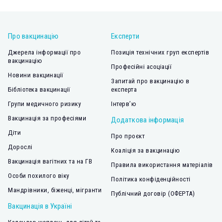
Про вакцинацію
Експерти
Джерела інформації про
Позиція технічних груп експертів
вакцинацію
Професійні асоціації
Новини вакцинації
Запитай про вакцинацію в
Бібліотека вакцинації
експерта
Групи медичного ризику
Інтерв’ю
Вакцинація за професіями
Додаткова інформація
Діти
Про проєкт
Дорослі
Коаліція за вакцинацію
Вакцинація вагітних та на ГВ
Правила використання матеріалів
Особи похилого віку
Політика конфіденційності
Мандрівники, біженці, мігранти
Публічний договір (ОФЕРТА)
Вакцинація в Україні