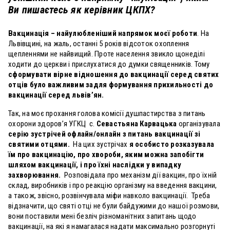
Ви пишаєтесь як керівник ЦКПХ?
Вакцинація – найулюбленіший напрямок моєї роботи
. На
Львівщині, на жаль, останні 5 років відсоток охоплення
щепленнями не найвищий. Проте населення звикло щонеділі
ходити до церкви і прислухатися до думки священників. Тому
сформувати вірне відношення до вакцинації серед святих
отців було важливим задля формування прихильності до
вакцинації серед львів’ян.
Так, на моє прохання голова комісії душпастирства з питань
охорони здоров’я УГКЦ с.
Севастьяна Карвацька
організувала
серію зустрічей офлайн/онлайн з питань вакцинації зі
святими отцями.
На цих зустрічах
я особисто розказувала
їм про вакцинацію, про хвороби, яким можна запобігти
шляхом вакцинації, і про їхні наслідки у випадку
захворювання.
Розповідала про механізм дії вакцин, про їхній
склад, виробників і про реакцію організму на введення вакцини,
а також, звісно, розвінчувала міфи навколо вакцинації.
Треба
відзначити, що святі отці не були байдужими до нашої розмови,
вони поставили мені безліч різноманітних запитань щодо
вакцинації, на які я намагалася надати максимально розгорнуті