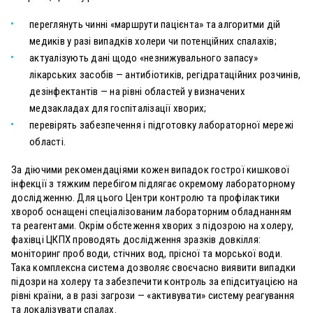
переглянуть чинні «маршрути пацієнта» та алгоритми дій
медиків у разі випадків холери чи потенційних спалахів;
актуалізують дані щодо «незнижувального запасу»
лікарських засобів — антибіотиків, регідратаційних розчинів,
дезінфектантів — на рівні областей у визначених
медзакладах для госпіталізації хворих;
перевірять забезпечення і підготовку лабораторної мережі
області.
За діючими рекомендаціями кожен випадок гострої кишкової
інфекції з тяжким перебігом підлягає окремому лабораторному
дослідженню. Для цього Центри контролю та профілактики
хвороб оснащені спеціалізованим лабораторним обладнанням
та реагентами. Окрім обстеження хворих з підозрою на холеру,
фахівці ЦКПХ проводять дослідження зразків довкілля:
моніторинг проб води, стічних вод, прісної та морської води.
Така комплексна система дозволяє своєчасно виявити випадки
підозри на холеру та забезпечити контроль за епідситуацією на
рівні країни, а в разі загрози — «активувати» систему реагування
та локалізувати спалах.