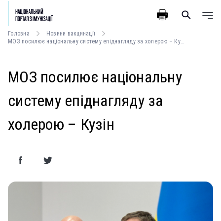
Головна
Новини вакцинації
МОЗ посилює національну систему епіднагляду за холерою – Кузін
МОЗ посилює національну
систему епіднагляду за
холерою – Кузін