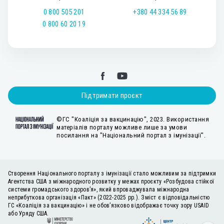
0 800 505 201
+380 44 334 56 89
0 800 60 20 19
Підтримати проєкт
©ГС "Коаліція за вакцинацію", 2023. Використання
матеріалів порталу можливе лише за умови
посилання на "Національний портал з імунізації".
Створення Національного порталу з імунізації стало можливим за підтримки
Агентства США з міжнародного розвитку у межах проєкту «Розбудова стійкої
системи громадського здоров’я», який впроваджувала міжнародна
неприбуткова організація «Пакт» (2022-2025 рр.). Зміст є відповідальністю
ГС «Коаліція за вакцинацію» і не обов’язково відображає точку зору USAID
або Уряду США.