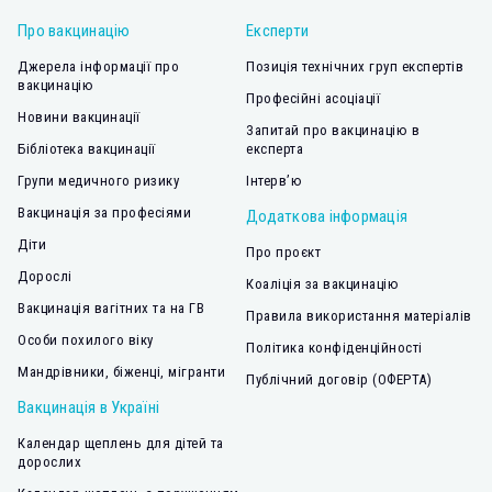
Про вакцинацію
Експерти
Джерела інформації про
Позиція технічних груп експертів
вакцинацію
Професійні асоціації
Новини вакцинації
Запитай про вакцинацію в
Бібліотека вакцинації
експерта
Групи медичного ризику
Інтерв’ю
Вакцинація за професіями
Додаткова інформація
Діти
Про проєкт
Дорослі
Коаліція за вакцинацію
Вакцинація вагітних та на ГВ
Правила використання матеріалів
Особи похилого віку
Політика конфіденційності
Мандрівники, біженці, мігранти
Публічний договір (ОФЕРТА)
Вакцинація в Україні
Календар щеплень для дітей та
дорослих