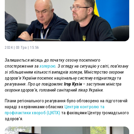
2024 | 03 Тра | 15:56
Залишається місяць до початку сезону посиленого
спостереження за
холерою
. З огляду на ситуацію у світі, пов’язану
зі збільшенням кількості випадків холери, Міністерство охорони
здоров’я України посилює національну систему епіднагляду та
реагування. Про це повідомляє
Ігор Кузін
– заступник міністра
охорони здоров’я, головний санітарний лікар України.
Плани регіонального реагування було обговорено на підготовчій
нараді з керівниками обласних
Центрів контролю та
профілактики хвороб (ЦКПХ)
та фахівцями Центру громадського
здоров’я.