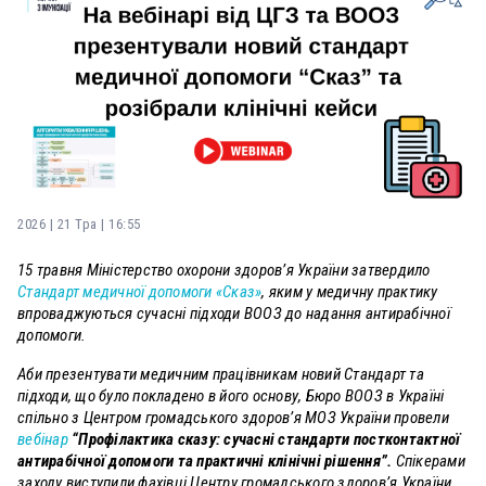
2026 | 21 Тра | 16:55
15 травня Міністерство охорони здоров’я України затвердило
Стандарт медичної допомоги «Сказ»
, яким у медичну практику
впроваджуються сучасні підходи ВООЗ до надання антирабічної
допомоги.
Аби презентувати медичним працівникам новий Стандарт та
підходи, що було покладено в його основу, Бюро ВООЗ в Україні
спільно з Центром громадського здоров’я МОЗ України провели
вебінар
“Профілактика сказу: сучасні стандарти постконтактної
антирабічної допомоги та практичні клінічні рішення”.
Спікерами
заходу виступили фахівці Центру громадського здоров’я України,