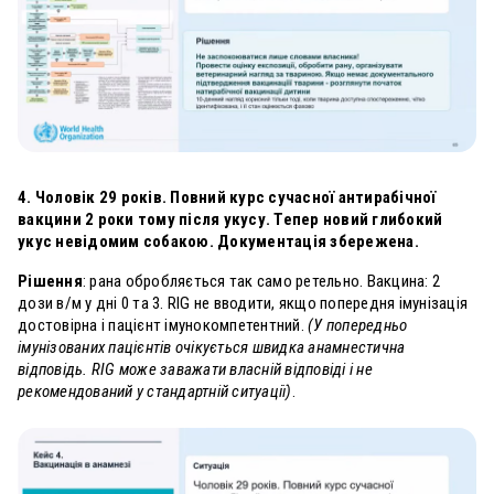
4. Чоловік 29 років. Повний курс сучасної антирабічної
вакцини 2 роки тому після укусу. Тепер новий глибокий
укус невідомим собакою. Документація збережена.
Рішення
: рана обробляється так само ретельно. Вакцина: 2
дози в/м у дні 0 та 3. RIG не вводити, якщо попередня імунізація
достовірна і пацієнт імунокомпетентний.
(У попередньо
імунізованих пацієнтів очікується швидка анамнестична
відповідь. RIG може заважати власній відповіді і не
рекомендований у стандартній ситуації)
.