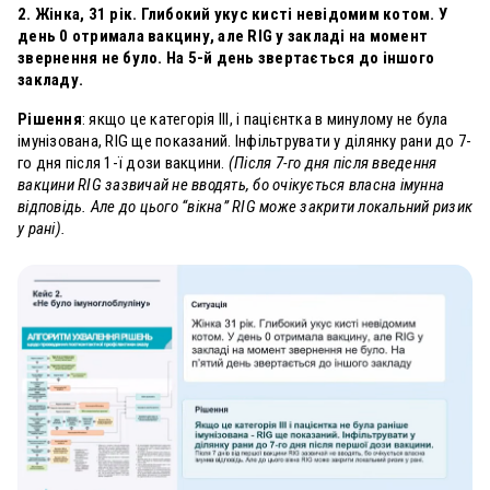
2. Жінка, 31 рік. Глибокий укус кисті невідомим котом. У
день 0 отримала вакцину, але RIG у закладі на момент
звернення не було. На 5-й день звертається до іншого
закладу.
Рішення
: якщо це категорія
III, і пацієнтка в минулому не була
імунізована,
RIG ще показаний. Інфільтрувати у ділянку рани до 7-
го дня після 1-ї дози вакцини.
(Після 7-го дня після введення
вакцини RIG зазвичай не вводять, бо очікується власна імунна
відповідь. Але до цього “вікна” RIG може закрити локальний ризик
у рані).