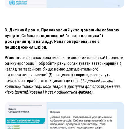
3. Дитина 8 років. Провокований укус домашнім собакою
сусідів. Собака вакцинований “зі слів власника” і
доступний для нагляду. Рана поверхнева, але є
пошкодження шкіри.
Рішення
: не заспокоюватися лише словами власника! Провести
оцінку експозиції, обробити рану, організувати ветеринарний (!)
нагляд за твариною. Якщо немає документального
підтвердження вчасної (!) вакцинації тварини, розглянути
початок антирабічної вакцинації дитини.
(10-денний нагляд
корисний тільки тоді, коли тварина доступна для спостереження,
чітко ідентифікована і її стан оцінюється
фахово
).