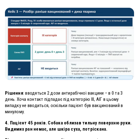
Рішення
: вводяться 2 дози антирабічної вакцини – в 0 та 3
день. Хоча контакт підпадає під категорію
III, АІГ в цьому
випадку не вводиться, оскільки пацієнт був вакцинований в
минулому.
4. Пацієнт 45 років. Собака облизав тильну поверхню руки.
Видимих ран немає, але шкіра суха, потріскана.