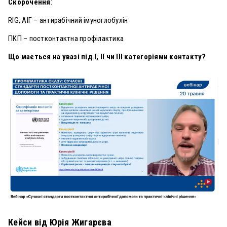
Скорочення
:
RIG, АІГ – антирабічний імуноглобулін
ПКП – постконтактна профілактика
Що мається на увазі під I, II чи III категоріями контакту?
Кейси від Юрія Жигарєва