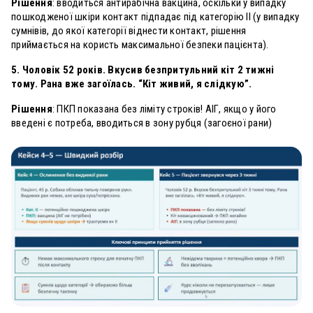
Рішення
: вводиться антирабічна вакцина, оскільки у випадку
пошкодженої шкіри контакт підпадає під категорію
II (у випадку
сумнівів, до якої категорії віднести контакт, рішення
приймається на користь максимальної безпеки пацієнта).
5. Чоловік 52 років. Вкусив безпритульний кіт 2 тижні
тому. Рана вже загоїлась. “Кіт живий, я слідкую”.
Рішення
: ПКП показана без ліміту строків! АІГ, якщо у його
введені є потреба, вводиться в зону рубця (загоєної рани)