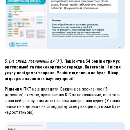
5.
(на слайді позначений як “3”).
Пацієнтка 54 років отримує
ритуксимаб та глюкокортикостероїди. Категорія III після
укусу невідомої тварини. Раніше щеплена не була. Лікар
підозрює наявність імуносупресії.
Рішення
: ПКП не відкладати. Вакцина за посиленою (5-
дозовою) схемою, призначення
RIG за показаннями, контроль
рівня нейтралізуючих антитіл після завершення курсу. (У таких
пацієнтів відповідь на стандартну схему вакцинації може бути
недостатньою).