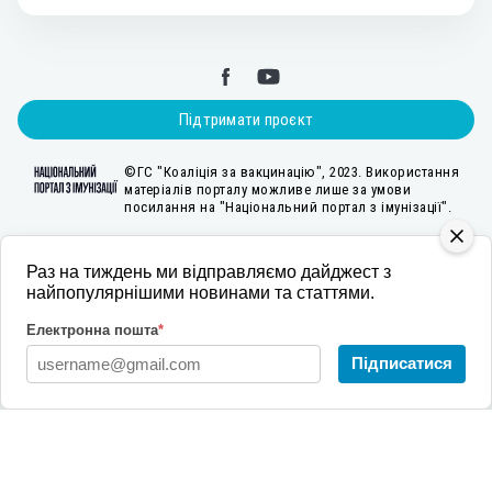
Підтримати проєкт
©ГС "Коаліція за вакцинацію", 2023. Використання
матеріалів порталу можливе лише за умови
посилання на "Національний портал з імунізації".
Раз на тиждень ми відправляємо дайджест з
Створення Національного порталу з імунізації стало можливим за підтримки
найпопулярнішими новинами та статтями.
Агентства США з міжнародного розвитку у межах проєкту «Розбудова стійкої
системи громадського здоров’я», який впроваджувала міжнародна
Електронна пошта
*
неприбуткова організація «Пакт» (2022-2025 рр.). Зміст є відповідальністю
ГС «Коаліція за вакцинацію» і не обов’язково відображає точку зору USAID
Підписатися
або Уряду США.