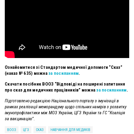
Ознайомитися зі Стандартом медичної допомоги “Сказ”
(наказ № 635) можна
за посиланням
.
Скачати посібник ВООЗ “Відповіді на поширені запитання
про сказ для медичних працівників” можна
за посиланням
.
Підготовлено редакцією Національного порталу з імунізації в
рамках реалізації меморандуму щодо спільних намірів з розвитку
імунопрофілактики між МОЗ України, ЦГЗ України та ГС “Коаліція
за вакцинацію”.
ВООЗ
ЦГЗ
СКАЗ
НАВЧАННЯ ДЛЯ МЕДИКІВ