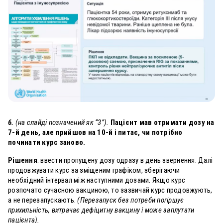
6.
(на слайді позначений як “3”).
Пацієнт мав отримати дозу на
7-й день, але прийшов на 10-й і питає, чи потрібно
починати курс заново.
Рішення
: ввести пропущену дозу одразу в день звернення. Далі
продовжувати курс за зміщеним графіком, зберігаючи
необхідний інтервал між наступними дозами. Якщо курс
розпочато сучасною вакциною, то зазвичай курс продовжують,
а не перезапускають.
(Перезапуск без потреби погіршує
прихильність, витрачає дефіцитну вакцину і може заплутати
пацієнта).