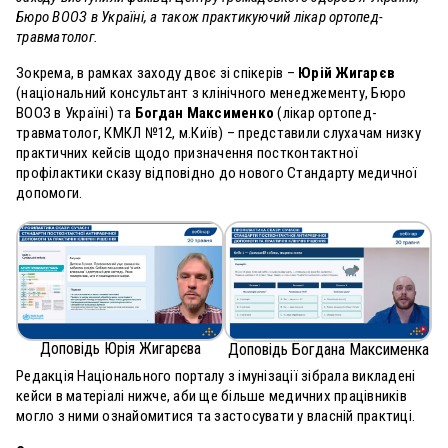
Бюро ВООЗ в Україні, а також практикуючий лікар ортопед-
травматолог.
Зокрема, в рамках заходу двоє зі спікерів –
Юрій Жигарєв
(національний консультант з клінічного менеджементу, Бюро
ВООЗ в Україні) та
Богдан Максименко
(лікар ортопед-
травматолог, КМКЛ №12, м.Київ) – представили слухачам низку
практичних кейсів щодо призначення постконтактної
профілактики сказу відповідно до нового Стандарту медичної
допомоги.
Доповідь Юрія Жигарєва
Доповідь Богдана Максименка
Редакція Національного порталу з імунізації зібрала викладені
кейси в матеріалі нижче, аби ще більше медичних працівників
могло з ними ознайомитися та застосувати у власній практиці.