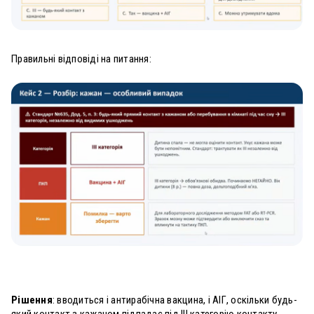
Правильні відповіді на питання:
Рішення
: вводиться і антирабічна вакцина, і АІГ, оскільки будь-
який контакт з кажаном підпадає під
III категорію контакту.