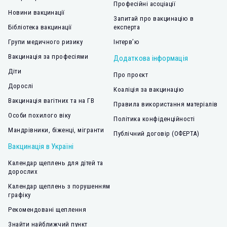
Професійні асоціації
Новини вакцинації
Запитай про вакцинацію в
Бібліотека вакцинації
експерта
Групи медичного ризику
Інтерв’ю
Вакцинація за професіями
Додаткова інформація
Діти
Про проєкт
Дорослі
Коаліція за вакцинацію
Вакцинація вагітних та на ГВ
Правила використання матеріалів
Особи похилого віку
Політика конфіденційності
Мандрівники, біженці, мігранти
Публічний договір (ОФЕРТА)
Вакцинація в Україні
Календар щеплень для дітей та
дорослих
Календар щеплень з порушенням
графіку
Рекомендовані щеплення
Знайти найближчий пункт