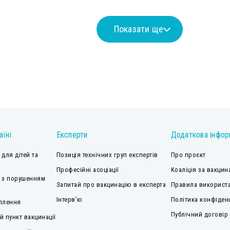
Показати ще
аїні
Експерти
Додаткова інфор
для дітей та
Позиція технічних груп експертів
Про проєкт
Професійні асоціації
Коаліція за вакцин
 з порушенням
Запитай про вакцинацію в експерта
Правила використа
Інтерв’ю
Політика конфіден
плення
Публічний договір
 пункт вакцинації