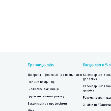
Про вакцинацію
Вакцинація в Укр
Джерела інформації про вакцинацію
Календар щеплень 
дорослих
Новини вакцинації
Календар щеплень
Бібліотека вакцинації
графіку
Групи медичного ризику
Рекомендовані ще
Вакцинація за професіями
Знайти найближчий
Діти