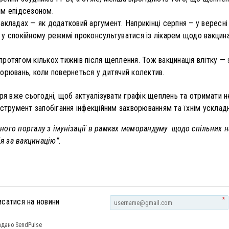
им епідсезоном.
закладах — як додатковий аргумент. Наприкінці серпня – у вересні
 у спокійному режимі проконсультуватися із лікарем щодо вакцин
протягом кількох тижнів після щеплення. Тож вакцинація влітку —
ворювань, коли повернеться у дитячий колектив.
ря вже сьогодні, щоб актуалізувати графік щеплень та отримати н
нструмент запобігання інфекційним захворюванням та їхнім усклад
ного порталу з імунізації в рамках меморандуму щодо спільних 
ія за вакцинацію”.
*
исатися на новини
дано SendPulse