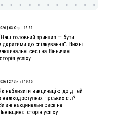
2026 | 03 Сер | 15:54
“Наш головний принцип — бути
відкритими до спілкування”. Виїзні
вакцинальні сесії на Вінничині:
історія успіху
2026 | 27 Лип | 19:15
Як наблизити вакцинацію до дітей
з важкодоступних гірських сіл?
Виїзні вакцинальні сесії на
Львівщині: історія успіху