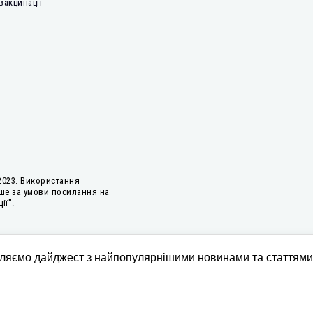
вакцинації
2023. Використання
ше за умови посилання на
ії".
м за
вляємо дайджест з найпопулярнішими новинами та статтями
роєкту
роваджувала
Зміст є
во відображає