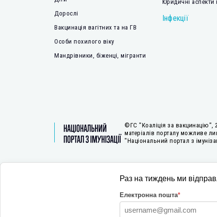
Юридичні аспекти 
Дорослі
Інфекції
Вакцинація вагітних та на ГВ
Особи похилого віку
Мандрівники, біженці, мігранти
©ГС "Коаліція за вакцинацію", 
матеріалів порталу можливе ли
"Національний портал з імунізац
Створення Національного порталу з імунізації стало можливи
Раз на тиждень ми відпра
підтримки Агентства США з міжнародного розвитку у межах п
«Розбудова стійкої системи громадського здоров’я», який вп
Електронна пошта
*
міжнародна неприбуткова організація «Пакт» (2022-2025 рр.). 
відповідальністю ГС «Коаліція за вакцинацію» і не обов’язко
точку зору USAID або Уряду США.