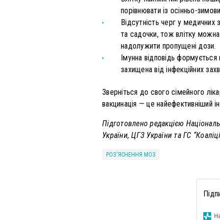
порівнювати із осінньо-зимов
Відсутність черг у медичних 
та садочки, тож влітку можна
надолужити пропущені дози.
Імунна відповідь формується 
захищена від інфекційних зах
Зверніться до свого сімейного ліка
вакцинація — це найефективніший і
Підготовлено редакцією Національ
України, ЦГЗ України та ГС “Коаліц
РОЗ'ЯСНЕННЯ МОЗ
Підп
На