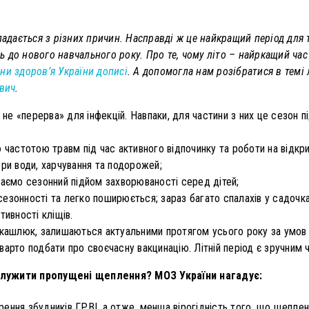
кладається з різних причин. Насправді ж це найкращий період для
 до нового навчального року. Про те, чому літо – найркащий час
ни здоров’я України дописі
. А допомогла нам розібратися в темі 
вич
.
 не «перерва» для інфекцій. Навпаки, для частини з них це сезон п
 частотою травм під час активного відпочинку та роботи на відкри
ори води, харчування та подорожей;
гаємо сезонний підйом захворюваності серед дітей;
ї сезонності та легко поширюється; зараз багато спалахів у садочка
тивності кліщів.
 та кашлюк, залишаються актуальними протягом усього року за умо
варто подбати про своєчасну вакцинацію. Літній період є зручним 
олужити пропущені щеплення? МОЗ України нагадує:
рення збудників ГРВІ, а отже, менша вірогідність того, що щепле