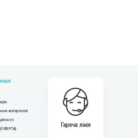
мація
ацію
ння матеріалів
ційності
Гаряча лінія
 (ОФЕРТА)