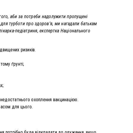
 того, аби за потреби надолужити пропущені
 для турботи про здоров’я, ми нагадали батькам
лікарка-педіатриня, експертка Національного
ідвищених ризиків.
тому ґрунті;
х;
в недостатнього охоплення вакцинацією.
часом для цього.
ння потрібно буде відкладати до одужання, якщо