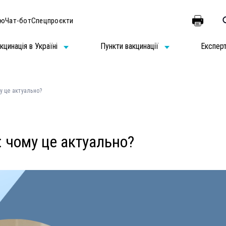
ію
Чат-бот
Спецпроєкти
кцинація в Україні
Пункти вакцинації
Експер
у це актуально?
: чому це актуально?