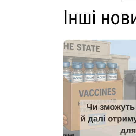
Інші нов
ендар
ключові зміни
 оновлений Національний
мували для вас основні
ередбачає захист проти 11
ь 10: до графіку...