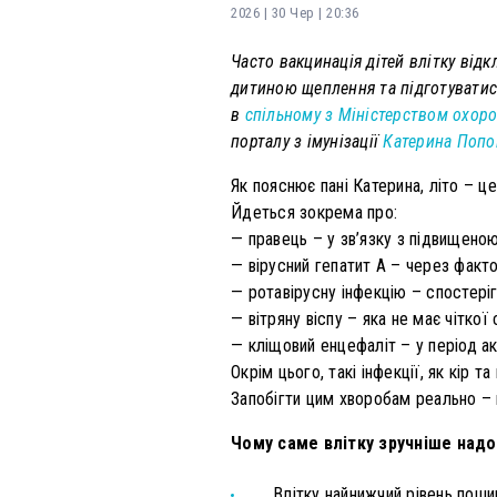
2026 | 30 Чер | 20:36
Часто вакцинація дітей влітку від
дитиною щеплення та підготуватись
в
спільному з Міністерством охоро
порталу з імунізації
Катерина Попо
Як пояснює пані Катерина, літо – це
Йдеться зокрема про:
— правець – у зв’язку з підвищеною
— вірусний гепатит А – через факт
— ротавірусну інфекцію – спостері
— вітряну віспу – яка не має чітко
— кліщовий енцефаліт – у період ак
Окрім цього, такі інфекції, як кір
Запобігти цим хворобам реально – 
Чому саме влітку зручніше над
Влітку найнижчий рівень поши