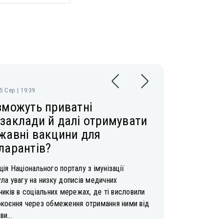
05 Сер | 19:39
зможуть приватні
заклади й далі отримувати
жавні вакцини для
ларантів?
ія Національного порталу з імунізації
ла увагу на низку дописів медичних
ників в соціальних мережах, де ті висловили
окоєння через обмеження отримання ними від
и...