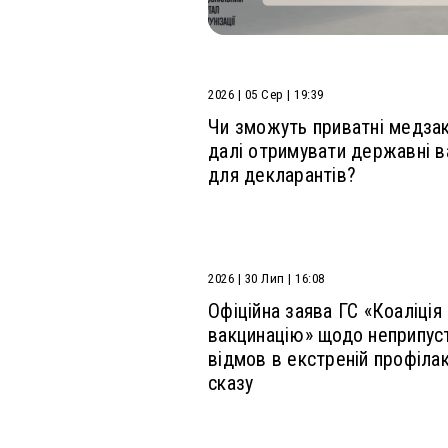
2026 | 05 Сер | 19:39
Чи зможуть приватні медза
далі отримувати державні в
для декларантів?
2026 | 30 Лип | 16:08
Офіційна заява ГС «Коаліція
вакцинацію» щодо неприпус
відмов в екстреній профілак
сказу