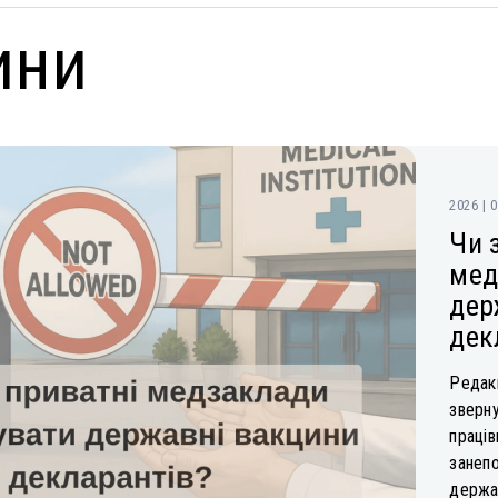
ини
2026 | 
Чи 
мед
дер
дек
Редакц
зверну
праців
занеп
держав