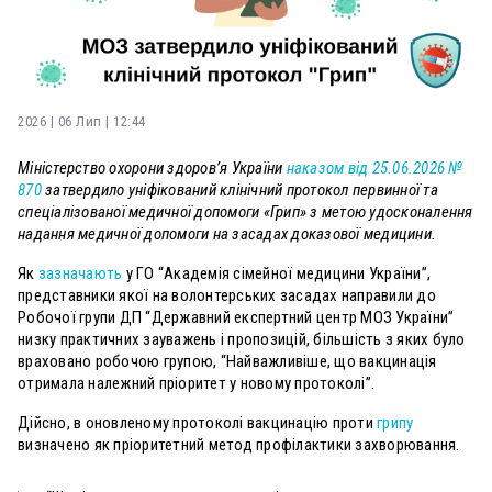
2026 | 06 Лип | 12:44
Міністерство охорони здоров’я України
наказом від 25.06.2026 №
870
затвердило уніфікований клінічний протокол первинної та
спеціалізованої медичної допомоги «Грип» з метою удосконалення
надання медичної допомоги на засадах доказової медицини.
Як
зазначають
у ГО “Академія сімейної медицини України”,
представники якої на волонтерських засадах направили до
Робочої групи ДП “Державний експертний центр МОЗ України”
низку практичних зауважень і пропозицій, більшість з яких було
враховано робочою групою, “Найважливіше, що вакцинація
отримала належний пріоритет у новому протоколі”.
Дійсно, в оновленому протоколі вакцинацію проти
грипу
визначено як пріоритетний метод профілактики захворювання.