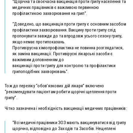
“Щорічна та своєчасна вакцинація проти грипу населення та
медичних працівників є важливою первинною
профілактикою захворювання на грип”.
“Доведено, що вакцинація проти грипу є основним засобом
профілактики захворювання. Вакцину проти грипу слід
пропонувати завжди до та впродовж усього сезону грипу,
якщо немає протипоказань.
Противірусна хіміопрофілактика не повинна розглядатися,
як заміна вакцинації. Противірусні лікарські засоби є
важливим доповненням до
вакцинації проти грипу для контролю та профілактики
грипоподібних захворювань”.
Тож до переліку “обов’язкових дій лікаря” включено
“рекомендувати пацієнтам робити щорічні щеплення проти
грипу”.
Чітко зазначена і необхідність вакцинації медичних працівників:
“Всі медичні працівники ЗОЗ мають вакцинуватися від грипу
щорічно, відповідно до Заходів та Засобів. Нещеплені