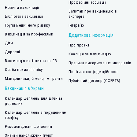
Професійні асоціації
Новини вакцинації
Запитай про вакцинацію в
Бібліотека вакцинації
експерта
Групи медичного ризику
Інтерв’ю
Вакцинація за професіями
Додаткова інформація
Діти
Про проєкт
Дорослі
Коаліція за вакцинацію
Вакцинація вагітних та на ГВ
Правила використання матеріалів
Особи похилого віку
Політика конфіденційності
Мандрівники, біженці, мігранти
Публічний договір (ОФЕРТА)
Вакцинація в Україні
Календар щеплень для дітей та
дорослих
Календар щеплень з порушенням
графіку
Рекомендовані щеплення
Знайти найближчий пункт