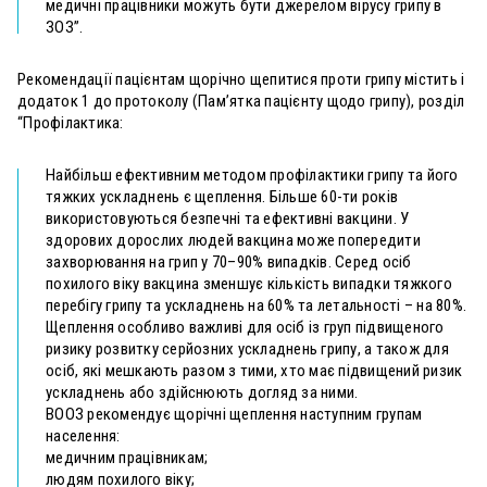
медичні працівники можуть бути джерелом вірусу грипу в
ЗОЗ”.
Рекомендації пацієнтам щорічно щепитися проти грипу містить і
додаток 1 до протоколу (Пам’ятка пацієнту щодо грипу), розділ
“Профілактика:
Найбільш ефективним методом профілактики грипу та його
тяжких ускладнень є щеплення. Більше 60-ти років
використовуються безпечні та ефективні вакцини. У
здорових дорослих людей вакцина може попередити
захворювання на грип у 70–90% випадків. Серед осіб
похилого віку вакцина зменшує кількість випадки тяжкого
перебігу грипу та ускладнень на 60% та летальності – на 80%.
Щеплення особливо важливі для осіб із груп підвищеного
ризику розвитку серйозних ускладнень грипу, а також для
осіб, які мешкають разом з тими, хто має підвищений ризик
ускладнень або здійснюють догляд за ними.
ВООЗ рекомендує щорічні щеплення наступним групам
населення:
медичним працівникам;
людям похилого віку;