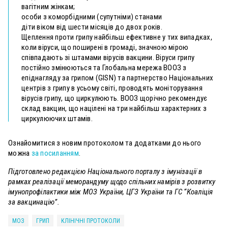
вагітним жінкам;
особи з коморбідними (супутніми) станами
діти віком від шести місяців до двох років.
Щеплення проти грипу найбільш ефективне у тих випадках,
коли віруси, що поширені в громаді, значною мірою
співпадають зі штамами вірусів вакцини. Віруси грипу
постійно змінюються та Глобальна мережа ВООЗ з
епіднагляду за грипом (GISN) та партнерство Національних
центрів з грипу в усьому світі, проводять моніторування
вірусів грипу, що циркулюють. ВООЗ щорічно рекомендує
склад вакцин, що націлені на три найбільш характерних з
циркулюючих штамів.
Ознайомитися з новим протоколом та додатками до нього
можна
за посиланням
.
Підготовлено редакцією Національного порталу з імунізації в
рамках реалізації меморандуму щодо спільних намірів з розвитку
імунопрофілактики між МОЗ України, ЦГЗ України та ГС “Коаліція
за вакцинацію”.
МОЗ
ГРИП
КЛІНІЧНІ ПРОТОКОЛИ