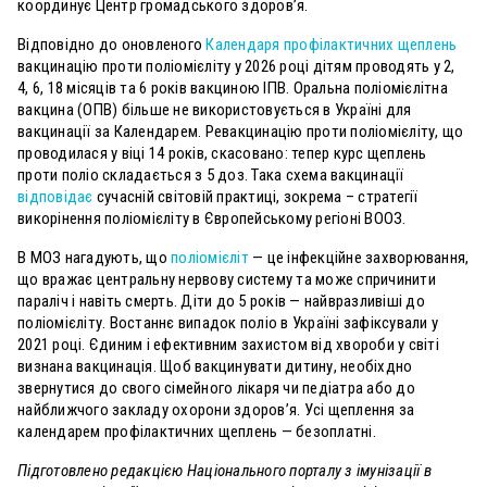
координує Центр громадського здоров’я.
Відповідно до оновленого
Календаря профілактичних щеплень
вакцинацію проти поліомієліту у 2026 році дітям проводять у 2,
4, 6, 18 місяців та 6 років вакциною ІПВ. Оральна поліомієлітна
вакцина (ОПВ) більше не використовується в Україні для
вакцинації за Календарем. Ревакцинацію проти поліомієліту, що
проводилася у віці 14 років, скасовано: тепер курс щеплень
проти поліо складається з 5 доз. Така схема вакцинації
відповідає
сучасній світовій практиці, зокрема – стратегії
викорінення поліомієліту в Європейському регіоні ВООЗ.
В МОЗ нагадують, що
поліомієліт
— це інфекційне захворювання,
що вражає центральну нервову систему та може спричинити
параліч і навіть смерть. Діти до 5 років — найвразливіші до
поліомієліту. Востаннє випадок поліо в Україні зафіксували у
2021 році. Єдиним і ефективним захистом від хвороби у світі
визнана вакцинація. Щоб вакцинувати дитину, необіхдно
звернутися до свого сімейного лікаря чи педіатра або до
найближчого закладу охорони здоров’я. Усі щеплення за
календарем профілактичних щеплень — безоплатні.
Підготовлено редакцією Національного порталу з імунізації в