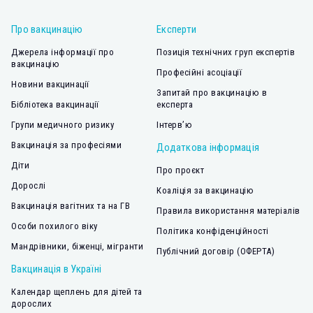
Про вакцинацію
Експерти
Джерела інформації про
Позиція технічних груп експертів
вакцинацію
Професійні асоціації
Новини вакцинації
Запитай про вакцинацію в
Бібліотека вакцинації
експерта
Групи медичного ризику
Інтерв’ю
Вакцинація за професіями
Додаткова інформація
Діти
Про проєкт
Дорослі
Коаліція за вакцинацію
Вакцинація вагітних та на ГВ
Правила використання матеріалів
Особи похилого віку
Політика конфіденційності
Мандрівники, біженці, мігранти
Публічний договір (ОФЕРТА)
Вакцинація в Україні
Календар щеплень для дітей та
дорослих