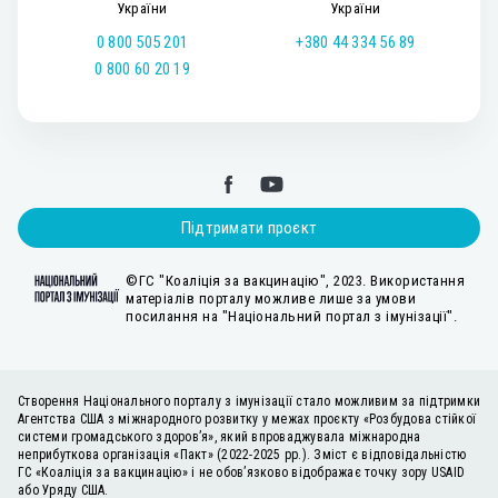
України
України
0 800 505 201
+380 44 334 56 89
0 800 60 20 19
Підтримати проєкт
©ГС "Коаліція за вакцинацію", 2023. Використання
матеріалів порталу можливе лише за умови
посилання на "Національний портал з імунізації".
Створення Національного порталу з імунізації стало можливим за підтримки
Агентства США з міжнародного розвитку у межах проєкту «Розбудова стійкої
системи громадського здоров’я», який впроваджувала міжнародна
неприбуткова організація «Пакт» (2022-2025 рр.). Зміст є відповідальністю
ГС «Коаліція за вакцинацію» і не обов’язково відображає точку зору USAID
або Уряду США.