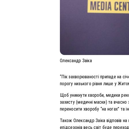
Олександр Заіка
“Пік захворюваності припаде на сі
порогу низького рівня лише у Житом
Щоб уникнути хвороби, медики реко
захисту (медичні маски) та вчасно
переносити хворобу “на ногах” та і
Також Олександр Заіка відповів на
епідсезонів весь світ буде переход