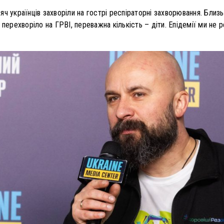
ч українців захворіли на гострі респіраторні захворювання. Близьк
 перехворіло на ГРВІ, переважна кількість – діти. Епідемії ми не