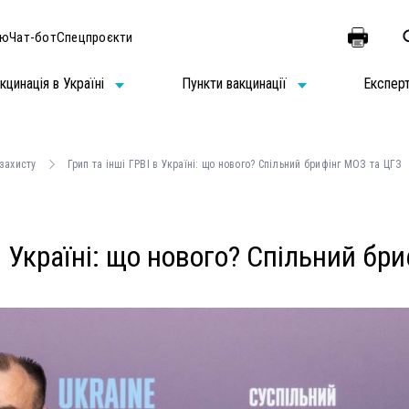
ію
Чат-бот
Спецпроєкти
кцинація в Україні
Пункти вакцинації
Експер
 захисту
Грип та інші ГРВІ в Україні: що нового? Спільний брифінг МОЗ та ЦГЗ
 в Україні: що нового? Спільний бр