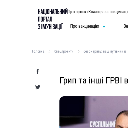
Про проєкт
Коаліція за вакцинац
Про вакцинацію
Ва
Головна
Спецпроєкти
Сезон грипу: ваш путівник із
Грип та інші ГРВІ