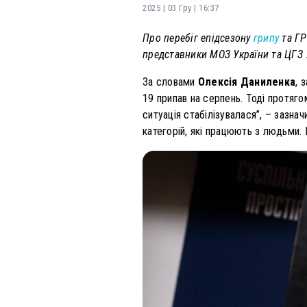
2025 | 03 Гру | 16:37
Про перебіг епідсезону
грипу
та ГР
представники МОЗ України та ЦГЗ 
За словами
Олексія Даниленка
, 
19 припав на серпень. Тоді протяго
ситуація стабілізувалася”, – зазна
категорій, які працюють з людьми. 