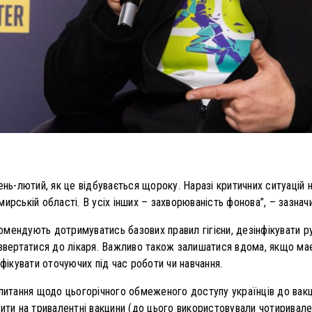
чень-лютий, як це відбувається щороку. Наразі критичних ситуацій
ирській області. В усіх інших – захворюваність фонова”, – зазнач
мендують дотримуватись базових правил гігієни, дезінфікувати ру
 звертатися до лікаря. Важливо також залишатися вдома, якщо має
нфікувати оточуючих під час роботи чи навчання.
 питання щодо цьогорічного обмеженого доступу українців до вакци
ити на тривалентні вакцини (до цього використовували чотиривале