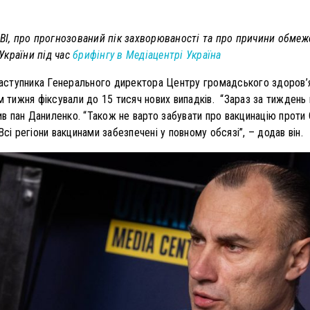
ВІ, про прогнозований пік захворюваності та про причини обмеж
України під час
брифінгу в Медіацентрі Україна
заступника Генерального директора Центру громадського здоров’я
м тижня фіксували до 15 тисяч нових випадків. “Зараз за тиждень 
чив пан Даниленко. “Також не варто забувати про вакцинацію проти
Всі регіони вакцинами забезпечені у повному обсязі”, – додав він.