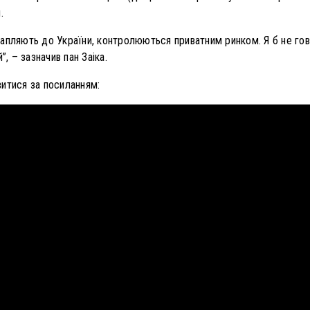
и.
отрапляють до України, контролюються приватним ринком. Я б не гов
”, – зазначив пан Заіка.
итися за посиланням: