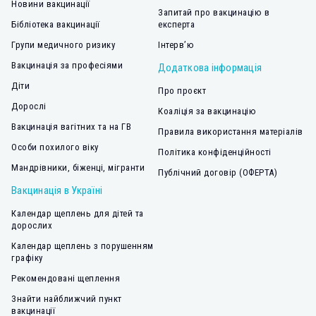
Новини вакцинації
Запитай про вакцинацію в
Бібліотека вакцинації
експерта
Групи медичного ризику
Інтерв’ю
Вакцинація за професіями
Додаткова інформація
Діти
Про проєкт
Дорослі
Коаліція за вакцинацію
Вакцинація вагітних та на ГВ
Правила використання матеріалів
Особи похилого віку
Політика конфіденційності
Мандрівники, біженці, мігранти
Публічний договір (ОФЕРТА)
Вакцинація в Україні
Календар щеплень для дітей та
дорослих
Календар щеплень з порушенням
графіку
Рекомендовані щеплення
Знайти найближчий пункт
вакцинації