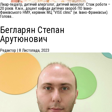
Лікар-педіатр, дитячий алерголог, дитячий імунолог. Стаж роботи –
20 років. К.м.н., доцент кафеди дитячих хвороб ПО Івано-
Фанківського НМУ, керівник МЦ “VISE clinic” (м. Івано-Франківськ).
Голова…
Бегларян Степан
Арутюнович
Редактор
|
8 Листопада, 2023