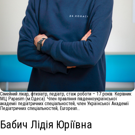
Сімейний лікар, фтизіатр, педіатр, стаж роботи – 17 років. Керівник
МЦ Papasim (м.Одеса). Член правління південноукраїнської
академії педіатричних спеціальностей, член Української Академії
Педіатричних спеціальностей, European…
Бабич Лідія Юріївна