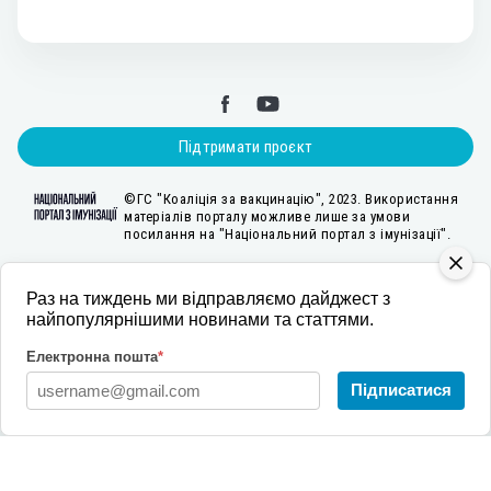
Підтримати проєкт
©ГС "Коаліція за вакцинацію", 2023. Використання
матеріалів порталу можливе лише за умови
посилання на "Національний портал з імунізації".
Раз на тиждень ми відправляємо дайджест з
Створення Національного порталу з імунізації стало можливим за підтримки
найпопулярнішими новинами та статтями.
Агентства США з міжнародного розвитку у межах проєкту «Розбудова стійкої
системи громадського здоров’я», який впроваджувала міжнародна
Електронна пошта
*
неприбуткова організація «Пакт» (2022-2025 рр.). Зміст є відповідальністю
ГС «Коаліція за вакцинацію» і не обов’язково відображає точку зору USAID
Підписатися
або Уряду США.