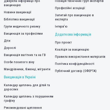
Джерела інформації про
Позиція технічних груп експертів
вакцинацію
Професійні асоціації
Новини вакцинації
Запитай про вакцинацію в
Бібліотека вакцинації
експерта
Групи медичного ризику
Інтерв’ю
Вакцинація за професіями
Додаткова інформація
Діти
Про проєкт
Дорослі
Коаліція за вакцинацію
Вакцинація вагітних та на ГВ
Правила використання матеріалів
Особи похилого віку
Політика конфіденційності
Мандрівники, біженці, мігранти
Публічний договір (ОФЕРТА)
Вакцинація в Україні
Календар щеплень для дітей та
дорослих
Календар щеплень з порушенням
графіку
Рекомендовані щеплення