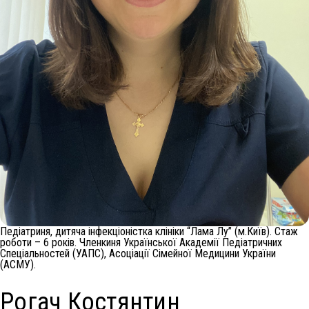
Педіатриня, дитяча інфекціоністка клініки “Лама Лу” (м.Київ). Стаж
роботи – 6 років. Членкиня Української Академії Педіатричних
Спеціальностей (УАПС), Асоціації Сімейної Медицини України
(АСМУ).
Рогач Костянтин