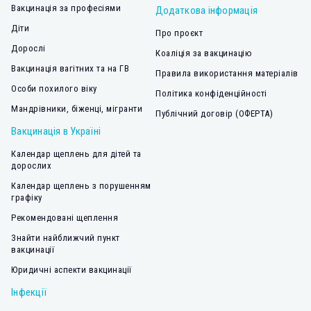
Вакцинація за професіями
Додаткова інформація
Діти
Про проєкт
Дорослі
Коаліція за вакцинацію
Вакцинація вагітних та на ГВ
Правила використання матеріалів
Особи похилого віку
Політика конфіденційності
Мандрівники, біженці, мігранти
Публічний договір (ОФЕРТА)
Вакцинація в Україні
Календар щеплень для дітей та
дорослих
Календар щеплень з порушенням
графіку
Рекомендовані щеплення
Знайти найближчий пункт
вакцинації
Юридичні аспекти вакцинації
Інфекції