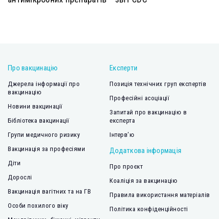
Про вакцинацію
Експерти
Джерела інформації про
Позиція технічних груп експертів
вакцинацію
Професійні асоціації
Новини вакцинації
Запитай про вакцинацію в
Бібліотека вакцинації
експерта
Групи медичного ризику
Інтерв’ю
Вакцинація за професіями
Додаткова інформація
Діти
Про проєкт
Дорослі
Коаліція за вакцинацію
Вакцинація вагітних та на ГВ
Правила використання матеріалів
Особи похилого віку
Політика конфіденційності