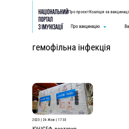
Про проєкт
Коаліція за вакцинац
Про вакцинацію
Ва
гемофільна інфекція
2023 | 26 Жов | 17:33