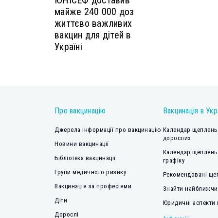
ЮНІСЕФ доставив
майже 240 000 доз
життєво важливих
вакцин для дітей в
Україні
Про вакцинацію
Вакцинація в Укр
Джерела інформації про вакцинацію
Календар щеплень 
дорослих
Новини вакцинації
Календар щеплень
Бібліотека вакцинації
графіку
Групи медичного ризику
Рекомендовані ще
Вакцинація за професіями
Знайти найближчий
Діти
Юридичні аспекти 
Дорослі