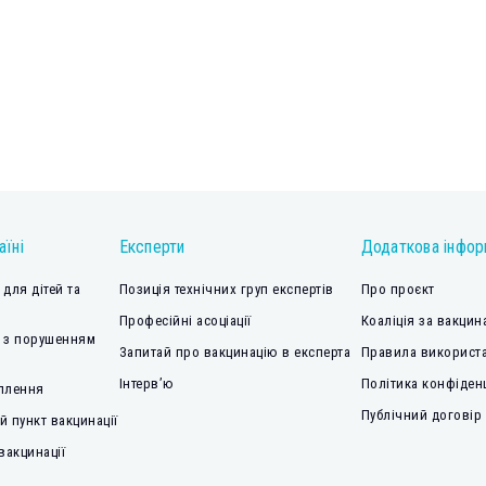
аїні
Експерти
Додаткова інфор
для дітей та
Позиція технічних груп експертів
Про проєкт
Професійні асоціації
Коаліція за вакцин
 з порушенням
Запитай про вакцинацію в експерта
Правила використа
Інтерв’ю
Політика конфіден
плення
Публічний договір
 пункт вакцинації
вакцинації