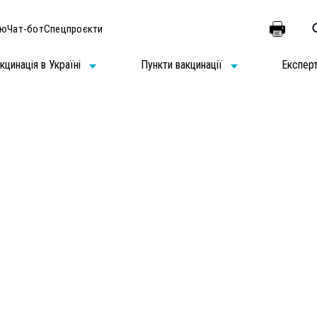
ію
Чат-бот
Спецпроєкти
кцинація в Україні
Пункти вакцинації
Експер