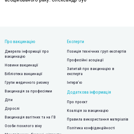
Про вакцинацію
Експерти
Джерела інформації про
Позиція технічних груп експертів
вакцинацію
Професійні асоціації
Новини вакцинації
Запитай про вакцинацію в
Бібліотека вакцинації
експерта
Групи медичного ризику
Інтерв’ю
Вакцинація за професіями
Додаткова інформація
Діти
Про проєкт
Дорослі
Коаліція за вакцинацію
Вакцинація вагітних та на ГВ
Правила використання матеріалів
Особи похилого віку
Політика конфіденційності