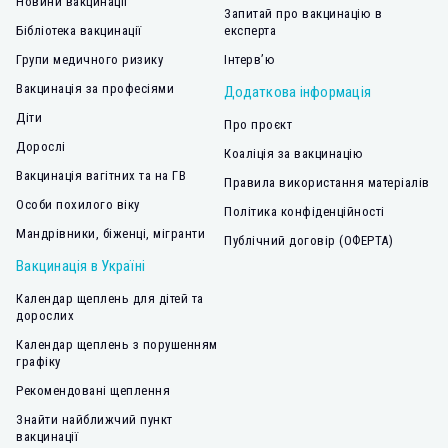
Новини вакцинації
Запитай про вакцинацію в
Бібліотека вакцинації
експерта
Групи медичного ризику
Інтерв’ю
Вакцинація за професіями
Додаткова інформація
Діти
Про проєкт
Дорослі
Коаліція за вакцинацію
Вакцинація вагітних та на ГВ
Правила використання матеріалів
Особи похилого віку
Політика конфіденційності
Мандрівники, біженці, мігранти
Публічний договір (ОФЕРТА)
Вакцинація в Україні
Календар щеплень для дітей та
дорослих
Календар щеплень з порушенням
графіку
Рекомендовані щеплення
Знайти найближчий пункт
вакцинації