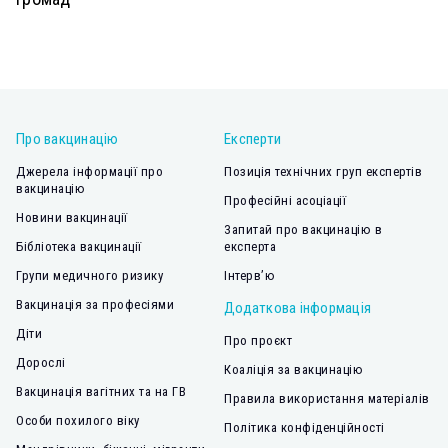
Про вакцинацію
Експерти
Джерела інформації про
Позиція технічних груп експертів
вакцинацію
Професійні асоціації
Новини вакцинації
Запитай про вакцинацію в
Бібліотека вакцинації
експерта
Групи медичного ризику
Інтерв’ю
Вакцинація за професіями
Додаткова інформація
Діти
Про проєкт
Дорослі
Коаліція за вакцинацію
Вакцинація вагітних та на ГВ
Правила використання матеріалів
Особи похилого віку
Політика конфіденційності