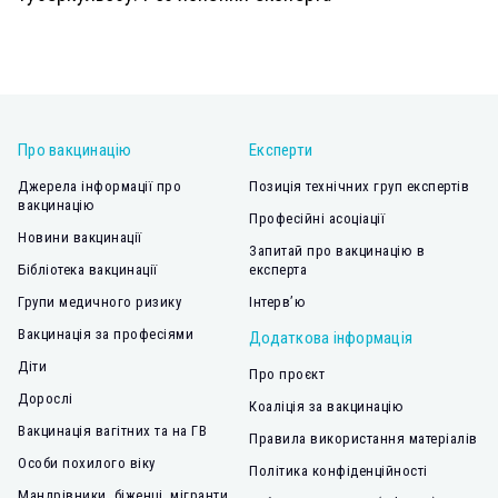
Про вакцинацію
Експерти
Джерела інформації про
Позиція технічних груп експертів
вакцинацію
Професійні асоціації
Новини вакцинації
Запитай про вакцинацію в
Бібліотека вакцинації
експерта
Групи медичного ризику
Інтерв’ю
Вакцинація за професіями
Додаткова інформація
Діти
Про проєкт
Дорослі
Коаліція за вакцинацію
Вакцинація вагітних та на ГВ
Правила використання матеріалів
Особи похилого віку
Політика конфіденційності
Мандрівники, біженці, мігранти