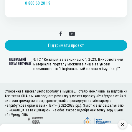
0 800 60 20 19
Підтримати проєкт
©ГС "Коаліція за вакцинацію", 2023. Використання
матеріалів порталу можливе лише за умови
посилання на "Національний портал з імунізації".
Створення Національного порталу з імунізації стало можливим за підтримки
Агентства США з міжнародного розвитку у межах проєкту «Розбудова стійкої
системи громадського здоров’я», який впроваджувала міжнародна
неприбуткова організація «Пакт» (2022-2025 рр.). Зміст є відповідальністю
ГС «Коаліція за вакцинацію» і не обов’язково відображає точку зору USAID
або Уряду США.