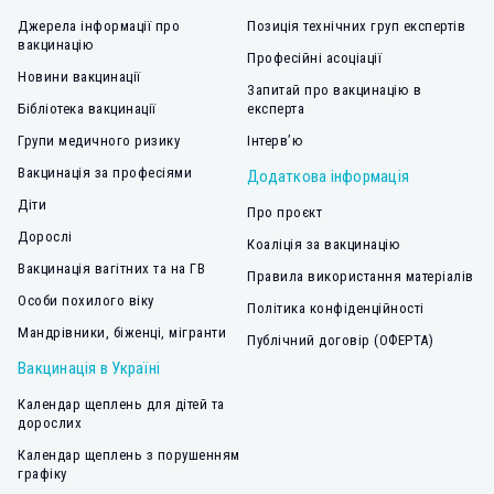
Джерела інформації про
Позиція технічних груп експертів
вакцинацію
Професійні асоціації
Новини вакцинації
Запитай про вакцинацію в
Бібліотека вакцинації
експерта
Групи медичного ризику
Інтерв’ю
Вакцинація за професіями
Додаткова інформація
Діти
Про проєкт
Дорослі
Коаліція за вакцинацію
Вакцинація вагітних та на ГВ
Правила використання матеріалів
Особи похилого віку
Політика конфіденційності
Мандрівники, біженці, мігранти
Публічний договір (ОФЕРТА)
Вакцинація в Україні
Календар щеплень для дітей та
дорослих
Календар щеплень з порушенням
графіку