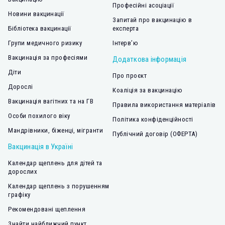
Професійні асоціації
Новини вакцинації
Запитай про вакцинацію в
Бібліотека вакцинації
експерта
Групи медичного ризику
Інтерв’ю
Вакцинація за професіями
Додаткова інформація
Діти
Про проєкт
Дорослі
Коаліція за вакцинацію
Вакцинація вагітних та на ГВ
Правила використання матеріалів
Особи похилого віку
Політика конфіденційності
Мандрівники, біженці, мігранти
Публічний договір (ОФЕРТА)
Вакцинація в Україні
Календар щеплень для дітей та
дорослих
Календар щеплень з порушенням
графіку
Рекомендовані щеплення
Знайти найближчий пункт