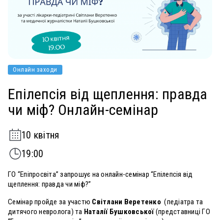
Онлайн заходи
Епілепсія від щеплення: правда
чи міф? Онлайн-семінар
10 квітня
19:00
ГО “Епіпросвіта” запрошує на онлайн-семінар “Епілепсія від
щеплення: правда чи міф?”
Семінар пройде за участю
Світлани Веретенко
(педіатра та
дитячого невролога) та
Наталії Бушковської
(представниці ГО