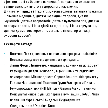
ефективності та безпеки вакцинації; покращити охоплення
вакцинацією дитячого та дорослого населення.
Для кого підійде?
Педіатрія, неонатологія, загальна практика
– сімейна медицина, дитячі інфекційні хвороби, дитяча
імунологія, дитяча алергологія, дитяча пульмонологія, дитяча
отоларингологія, гігієна дітей та підлітків, гігієна харчування,
дитяча дерматовенерологія, загальна гігієна, організація
охорони здоров’я.
Експерти заходу
:
Костюк Павло
,
керівник навчальних програм поліклініки
Веселка, завідувач відділення, лікар педіатр;
Лапій Федір Іванович,
кандидат медичних наук, доцент
кафедри педіатрії, імунології, інфекційних та рідкісних
захворювань Міжнародного Європейського Університету.
Голова Національної Технічної Групи Експертів з Питань
Імунопрофілактики (НТГЕІ), член Європейської Технічної
Консультативної Групи Експертів з імунізації (ETAGE). Член
правління Української Академії Педіатричних
Спеціальностей Україна, Київ;