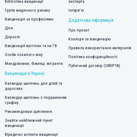
Бібліотека вакцинації
експерта
Групи медичного ризику
Інтерв’ю
Вакцинація за професіями
Додаткова інформація
Діти
Про проєкт
Дорослі
Коаліція за вакцинацію
Вакцинація вагітних та на ГВ
Правила використання матеріалів
Особи похилого віку
Політика конфіденційності
Мандрівники, біженці, мігранти
Публічний договір (ОФЕРТА)
Вакцинація в Україні
Календар щеплень для дітей та
дорослих
Календар щеплень з порушенням
графіку
Рекомендовані щеплення
Знайти найближчий пункт
вакцинації
Юридичні аспекти вакцинації