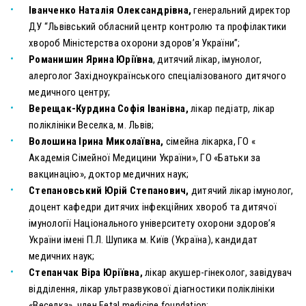
Іванченко Наталія Олександрівна,
генеральний директор
ДУ “Львівський обласний центр контролю та профілактики
хвороб Міністерства охорони здоров’я України”;
Романишин Ярина Юріївна
, дитячий лікар, імунолог,
алерголог Західноукраїнського спеціалізованого дитячого
медичного центру;
Верещак-Курдина Софія Іванівна,
лікар педіатр, лікар
поліклініки Веселка, м. Львів;
Волошина Ірина Миколаївна,
сімейна лікарка, ГО «
Академія Сімейної Медицини України», ГО «Батьки за
вакцинацію», доктор медичних наук;
Степановський Юрій Степанович,
дитячий лікар імунолог,
доцент кафедри дитячих інфекційних хвороб та дитячої
імунології Національного університету охорони здоров’я
України імені П.Л. Шупика м. Київ (Україна), кандидат
медичних наук;
Степанчак Віра Юріївна,
лікар акушер-гінеколог, завідувач
відділення, лікар ультразвукової діагностики поліклініки
«Веселка», член Fetal medicine foundation;