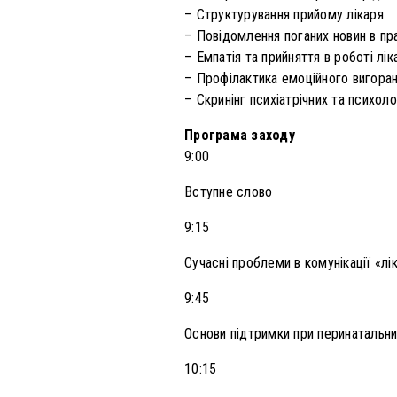
– Структурування прийому лікаря
– Повідомлення поганих новин в пр
– Емпатія та прийняття в роботі лік
– Профілактика емоційного вигора
– Скринінг психіатрічних та психол
Програма заходу
9:00
Вступне слово
9:15
Сучасні проблеми в комунікації «лі
9:45
Основи підтримки при перинатальних
10:15