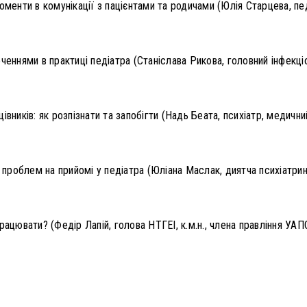
моменти в комунікації з пацієнтами та родичами (Юлія Старцева, п
ченнями в практиці педіатра (Станіслава Рикова, головний інфекц
івників: як розпізнати та запобігти (Надь Беата, психіатр, медич
х проблем на прийомі у педіатра (Юліана Маслак, диятча психіатрин
рацювати? (Федір Лапій, голова НТГЕІ, к.м.н., члена правління УАП