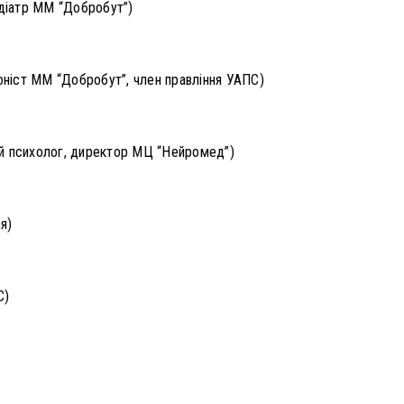
едіатр ММ “Добробут”)
іоніст ММ “Добробут”, член правління УАПС)
ний психолог, директор МЦ “Нейромед”)
я)
С)