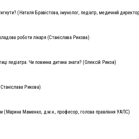
игнути? (Наталя Бравістова, імунолог, педіатр, медичний директо
кладова роботи лікаря (Станіслава Рикова)
иці педіатра. Чи повинна дитина знати? (Олексій Риков)
(Станіслава Рикова)
ми (Марина Маменко, д.м.н., професор, голова правління УАПС)