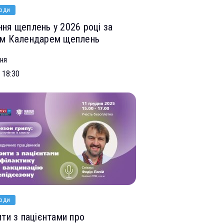
оди
ня щеплень у 2026 році за
м Календарем щеплень
тня
- 18:30
оди
ити з пацієнтами про