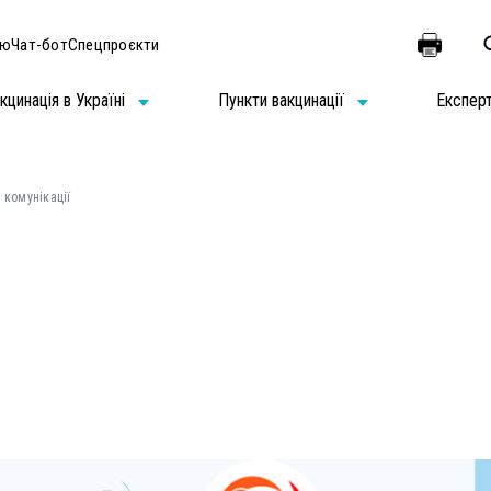
ію
Чат-бот
Спецпроєкти
кцинація в Україні
Пункти вакцинації
Експер
 комунікації