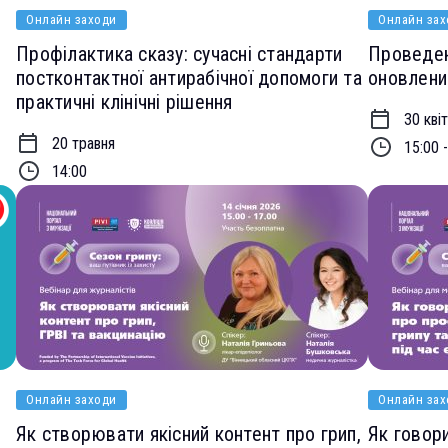
Онлайн заходи
Онлайн зах
Профілактика сказу: сучасні стандарти
Проведен
постконтактної антирабічної допомоги та
оновлени
практичні клінічні рішення
30 кві
20 травня
15:00 
14:00
Онлайн заходи
Онлайн зах
Як створювати якісний контент про грип,
Як говор