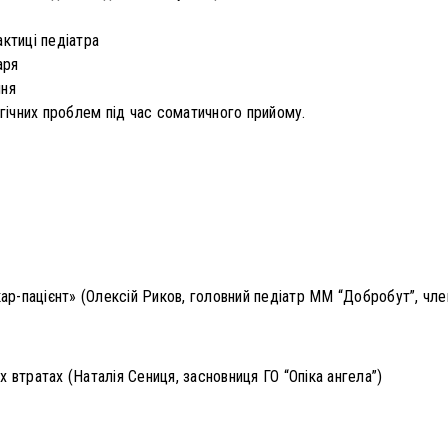
актиці педіатра
аря
ння
огічних проблем під час соматичного прийому.
кар-пацієнт» (Олексій Риков, головний педіатр ММ “Добробут”, чл
 втратах (Наталія Сениця, засновниця ГО “Опіка ангела”)