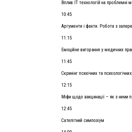
Вплив ІТ технологій на проблемні 
10:45
Аргументи і факти. Робота з запере
11:15
Емоційне вигорання у медичних прац
11:45
Скринінг психічних та психологічни
12:15
Міфи щодо вакцинації – як з ними п
12:45
Сателітний симпозіум