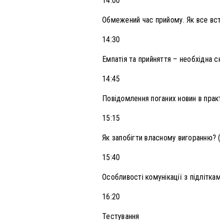
14:00
Обмежений час прийому. Як все вст
14:30
Емпатія та прийняття – необхідна с
14:45
Повідомлення поганих новин в практ
15:15
Як запобігти власному вигоранню? 
15:40
Особливості комунікації з підлітка
16:20
Тестування