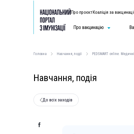
Про проєкт
Коаліція за вакцинац
Про вакцинацію
Ва
Головна
Навчання, події
PEDSMART online. Медичні
Навчання, подія
До всіх заходів