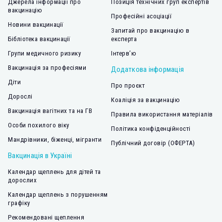
Джерела інформації про
Позиція технічних груп експертів
вакцинацію
Професійні асоціації
Новини вакцинації
Запитай про вакцинацію в
Бібліотека вакцинації
експерта
Групи медичного ризику
Інтерв’ю
Вакцинація за професіями
Додаткова інформація
Діти
Про проєкт
Дорослі
Коаліція за вакцинацію
Вакцинація вагітних та на ГВ
Правила використання матеріалів
Особи похилого віку
Політика конфіденційності
Мандрівники, біженці, мігранти
Публічний договір (ОФЕРТА)
Вакцинація в Україні
Календар щеплень для дітей та
дорослих
Календар щеплень з порушенням
графіку
Рекомендовані щеплення