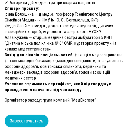
✓ Алгоритм дій медсестри при скаргах пацієнтів.
Спікери проєкту
:
Ірина Волошина — д.мед.н., професор Тренінгового Центру
Сімейної Медицини НМУ ім. О. О. Богомольця, Київ
Федір Лапій — к.мед.н., доцент кафедри педіатрії, дитячих
інфекційних хвороб, імунології та алергології НУОЗУ
Алла Кужель — старша медична сестра амбулаторії 5 КНП
“Дитяча міська поліклініка № 6” ОМР, кураторка проекту «На
хвилях медсестринства»
Захід для лікарів спеціальностей
: фахівці з медсестринства,
фахові молодші бакалаври (молодші спеціалісти) в галузі знань
охорони здоров’я, освітянська спільнота, керівники та
менеджери закладів охорони здоров’я, голови асоціацій
медичних сестер
Учасники отримають сертифікат, який підтверджує
проходження навчання під час заходу
.
Організатор заходу: група компаній “МедЕксперт”
Зареєструватись