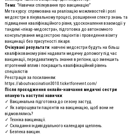
Тема
: “Навички спілкування про вакцинацію”
Мета курсу: спрямована на реалізацію можливостей і ролі
медсестри в лікувальному процесі, розширення спектр знань та
підвищення кваліфікаційного рівня, удосконалення взаємодії у
тандемі «лікар-медсестра», підготовка до автономного
консультування медсестрою пацієнтів і проведення візиту
вакцинації без присутності лікаря.
Очікувані результати
: навчені медсестри будуть на більш
кваліфікованому рівні надавати медичну допомогу під час
вакцинації, передаватимуть знання в регіони, що зменшить
ятрогенний вплив і покращить кваліфікаційний рівень
спеціалістів
Реєстрація за посиланням:
https://aboutvaccination3010.ticketforevent.com/
Після проходження онлайн-навчання медичні сестри
опанують наступні навички
:
✓ Вакцинальна підготовка до сезону застуд.
✓ Як запрошувати пацієнтів на вакцинацію, щоб вони не
відмовлялись?
✓ Техніка вакцинації.
✓ Складання індивідуального календаря щеплень.
✓ Безпека вакцин.