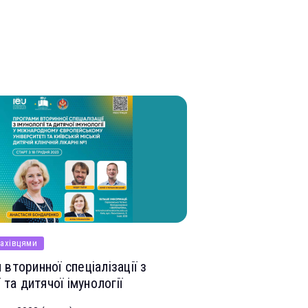
фахівцями
Очні курси
вторинної спеціалізації з
ї та дитячої імунології