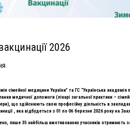
вакцинації 2026
ня
мія сімейної медицини України” та ГС “Українська академія
ланки медичної допомоги (лікарі загальної практики – сімейн
шери), що здійснюють свою професійну діяльність в закладах
нації , яка відбудеться з 01 по 06 березня 2026 року на Зак
ено, лише 35 найбільш вмотивованих учасників отримають за