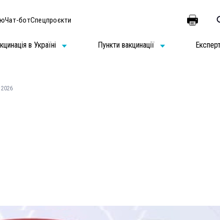
ію
Чат-бот
Спецпроєкти
кцинація в Україні
Пункти вакцинації
Експер
 2026