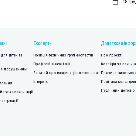
18 гру
аїні
Експерти
Додаткова інфор
для дітей та
Позиція технічних груп експертів
Про проєкт
Професійні асоціації
Коаліція за вакцин
 з порушенням
Запитай про вакцинацію в експерта
Правила використа
Інтерв’ю
Політика конфіден
плення
Публічний договір
 пункт вакцинації
вакцинації