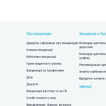
Про вакцинацію
Вакцинація в Укр
Джерела інформації про вакцинацію
Календар щеплень 
дорослих
Новини вакцинації
Календар щеплень
Бібліотека вакцинації
графіку
Групи медичного ризику
Рекомендовані ще
Вакцинація за професіями
Знайти найближчий
Діти
Юридичні аспекти 
Дорослі
Інфекції
Вакцинація вагітних та на ГВ
Особи похилого віку
Мандрівники, біженці, мігранти