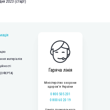
дня 2023 (старт)
мація
ацію
ння матеріалів
ційності
Гаряча лінія
 (ОФЕРТА)
Міністерство охорони
здоров’я України
0 800 505 201
0 800 60 20 19
Центр громадського