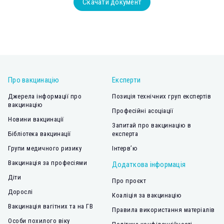
Скачати документ
Про вакцинацію
Експерти
Джерела інформації про
Позиція технічних груп експертів
вакцинацію
Професійні асоціації
Новини вакцинації
Запитай про вакцинацію в
Бібліотека вакцинації
експерта
Групи медичного ризику
Інтерв’ю
Вакцинація за професіями
Додаткова інформація
Діти
Про проєкт
Дорослі
Коаліція за вакцинацію
Вакцинація вагітних та на ГВ
Правила використання матеріалів
Особи похилого віку