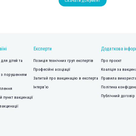
Скачати документ
аїні
Експерти
Додаткова інфор
для дітей та
Позиція технічних груп експертів
Про проєкт
Професійні асоціації
Коаліція за вакцин
 з порушенням
Запитай про вакцинацію в експерта
Правила використа
Інтерв’ю
Політика конфіден
плення
Публічний договір
 пункт вакцинації
вакцинації