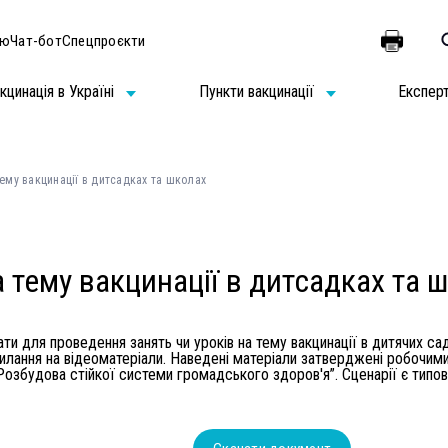
ію
Чат-бот
Спецпроєкти
кцинація в Україні
Пункти вакцинації
Експер
тему вакцинації в дитсадках та школах
а тему вакцинації в дитсадках та 
ти для проведення занять чи уроків на тему вакцинації в дитячих са
осилання на відеоматеріали. Наведені матеріали затверджені робочи
Розбудова стійкої системи громадського здоров'я”. Сценарії є типов