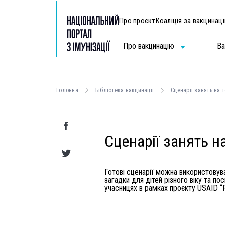
Про проєкт
Коаліція за вакцинац
Про вакцинацію
Ва
Головна
Бібліотека вакцинації
Сценарії занять на 
Сценарії занять н
Готові сценарії можна використовува
загадки для дітей різного віку та п
учасницях в рамках проєкту USAID “