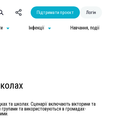
Підтримати проєкт
Логін
ти
Інфекції
Навчання, події
школах
дках та школах. Сценарії включають вікторини та
ми групами та використовуються в громадах-
ими.