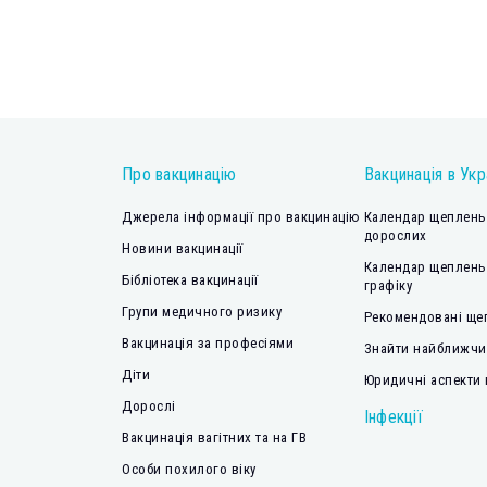
Про вакцинацію
Вакцинація в Укр
Джерела інформації про вакцинацію
Календар щеплень 
дорослих
Новини вакцинації
Календар щеплень
Бібліотека вакцинації
графіку
Групи медичного ризику
Рекомендовані ще
Вакцинація за професіями
Знайти найближчий
Діти
Юридичні аспекти 
Дорослі
Інфекції
Вакцинація вагітних та на ГВ
Особи похилого віку