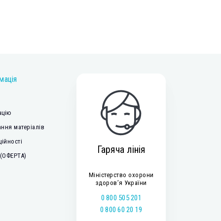
мація
ацію
ння матеріалів
ційності
Гаряча лінія
 (ОФЕРТА)
Міністерство охорони
здоров’я України
0 800 505 201
0 800 60 20 19