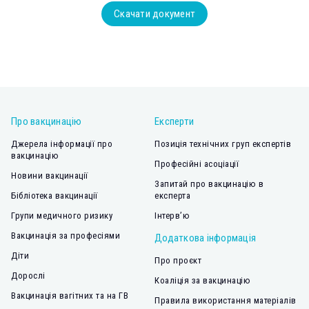
Скачати документ
Про вакцинацію
Експерти
Джерела інформації про
Позиція технічних груп експертів
вакцинацію
Професійні асоціації
Новини вакцинації
Запитай про вакцинацію в
Бібліотека вакцинації
експерта
Групи медичного ризику
Інтерв’ю
Вакцинація за професіями
Додаткова інформація
Діти
Про проєкт
Дорослі
Коаліція за вакцинацію
Вакцинація вагітних та на ГВ
Правила використання матеріалів