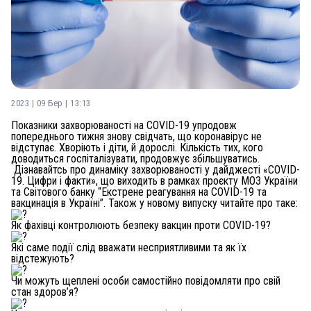
2023 | 09 Бер | 13:13
Показники захворюваності на COVID-19 упродовж
попереднього тижня знову свідчать, що коронавірус не
відступає. Хворіють і діти, й дорослі. Кількість тих, кого
доводиться госпіталізувати, продовжує збільшуватись.
Дізнавайтсь про динаміку захворюваності у дайджесті «COVID-
19. Цифри і факти», що виходить в рамках проєкту МОЗ України
та Світового банку “Екстрене реагування на COVID-19 та
вакцинація в Україні”. Також у новому випуску читайте про таке:
Як фахівці контролюють безпеку вакцин проти COVID-19?
Які саме події слід вважати несприятливими та як їх
відстежують?
Чи можуть щеплені особи самостійно повідомляти про свій
стан здоров’я?