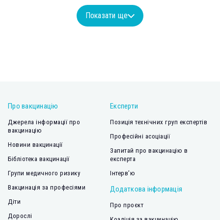
Показати ще
Про вакцинацію
Експерти
Джерела інформації про
Позиція технічних груп експертів
вакцинацію
Професійні асоціації
Новини вакцинації
Запитай про вакцинацію в
Бібліотека вакцинації
експерта
Групи медичного ризику
Інтерв’ю
Вакцинація за професіями
Додаткова інформація
Діти
Про проєкт
Дорослі
Коаліція за вакцинацію