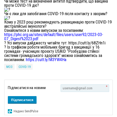
Чи може тест на визначення антитіл підтвердити, що вакцина
проти COVID-19 діє?
Чи є ліки для запобігання COVID-19 після контакту з хворим?
Кому у 2023 році рекомендують ревакцинацію проти COVID-19
австралійські імунологи?
Ознайомтеся з новим випуском за посиланням:
https://phc.org.ua/sites/default/files/users/user92/2023-03-
07_Digest%2023.pdf
? Усі випуски дайджесту читайте тут: https://cutt.ly/68ZHn1i
? Із графіком роботи мобільних бригад з вакцинації у 16
громадах- учасницях проєкту USAID “Розбудова стійкої
системи громадського здоров’я” можна ознайомитись за
посиланням:
https://cutt.ly/M3YW4Ha
МОЗ
COVID-19
*
Підписатися на новини
Підписатися
Надано SendPulse