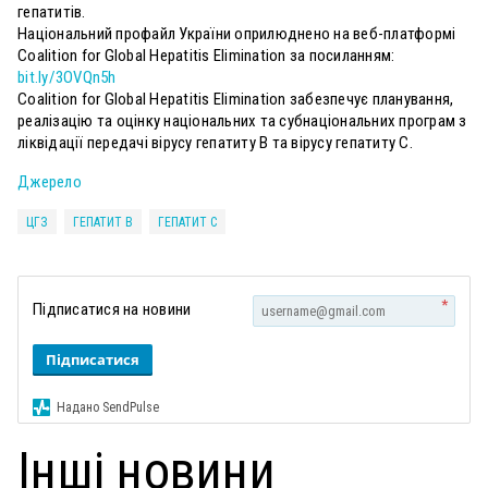
гепатитів.
Національний профайл України оприлюднено на веб-платформі
Coalition for Global Hepatitis Elimination за посиланням:
bit.ly/3OVQn5h
Coalition for Global Hepatitis Elimination забезпечує планування,
реалізацію та оцінку національних та субнаціональних програм з
ліквідації передачі вірусу гепатиту В та вірусу гепатиту С.
Джерело
ЦГЗ
ГЕПАТИТ В
ГЕПАТИТ С
*
Підписатися на новини
Підписатися
Надано SendPulse
Інші новини