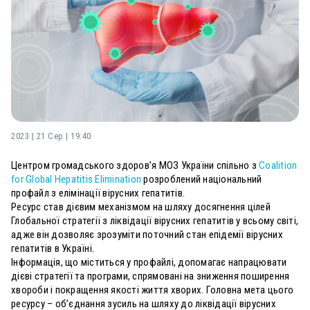
2023 | 21 Сер | 19:40
Центром громадського здоров’я МОЗ України спільно з
Coalition
for Global Hepatitis Elimination
розроблений національний
профайл з елімінації вірусних гепатитів.
Ресурс став дієвим механізмом на шляху досягнення цілей
Глобальної стратегії з ліквідації вірусних гепатитів у всьому світі,
адже він дозволяє зрозуміти поточний стан епідемії вірусних
гепатитів в Україні.
Інформація, що міститься у профайлі, допомагає напрацювати
дієві стратегії та програми, спрямовані на зниження поширення
хвороби і покращення якості життя хворих. Головна мета цього
ресурсу – об’єднання зусиль на шляху до ліквідації вірусних