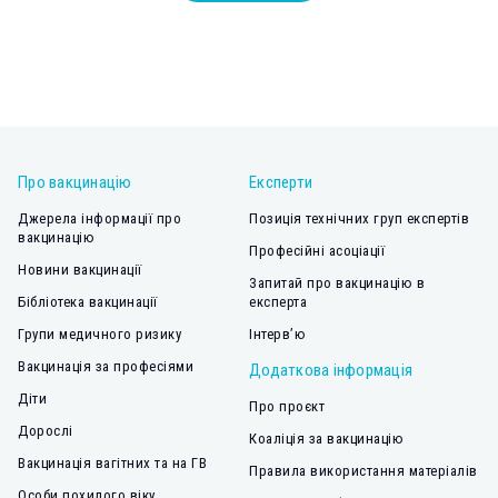
Про вакцинацію
Експерти
Джерела інформації про
Позиція технічних груп експертів
вакцинацію
Професійні асоціації
Новини вакцинації
Запитай про вакцинацію в
Бібліотека вакцинації
експерта
Групи медичного ризику
Інтерв’ю
Вакцинація за професіями
Додаткова інформація
Діти
Про проєкт
Дорослі
Коаліція за вакцинацію
Вакцинація вагітних та на ГВ
Правила використання матеріалів
Особи похилого віку