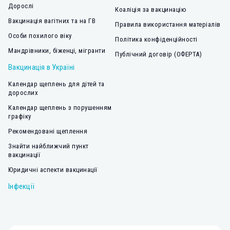
Дорослі
Коаліція за вакцинацію
Вакцинація вагітних та на ГВ
Правила використання матеріалів
Особи похилого віку
Політика конфіденційності
Мандрівники, біженці, мігранти
Публічний договір (ОФЕРТА)
Вакцинація в Україні
Календар щеплень для дітей та
дорослих
Календар щеплень з порушенням
графіку
Рекомендовані щеплення
Знайти найближчий пункт
вакцинації
Юридичні аспекти вакцинації
Інфекції