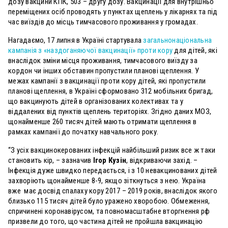
дозу вакцини КПК, 503 – другу дозу. Вакцинації для внутрішньо
переміщених осіб проводять у пунктах щеплень у лікарнях та під
час виїздів до місць тимчасового проживання у громадах.
Нагадаємо, 17 липня в Україні стартувала
загальнонаціональна
кампанія з «наздоганяючої вакцинації» проти кору
для дітей, які
внаслідок зміни місця проживання, тимчасового виїзду за
кордон чи інших обставин пропустили планові щеплення. У
межах кампанії з вакцинації проти кору дітей, які пропустили
планові щеплення, в Україні сформовано 312 мобільних бригад,
що вакцинують дітей в організованих колективах та у
віддалених від пунктів щеплень територіях. Згідно даних МОЗ,
щонайменше 260 тисяч дітей мають отримати щеплення в
рамках кампанії до початку навчального року.
“З усіх вакцинокерованих інфекцій найбільший ризик все ж таки
становить кір, – зазначив
Ігор Кузін
, відкриваючи захід. –
Інфекція дуже швидко передається, і з 10 невакцинованих дітей
захворіють щонайменше 8-9, якщо зіткнуться з нею. Україна
вже має досвід спалаху кору 2017 – 2019 років, внаслідок якого
близько 115 тисяч дітей було уражено хворобою. Обмеження,
спричинені коронавірусом, та повномасштабне вторгнення рф
призвели до того, що частина дітей не пройшла вакцинацію