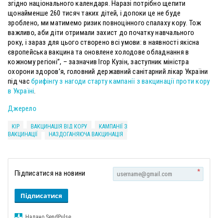
згідно національного календаря. Наразі потрібно щепити
щонайменше 260 тисяч таких дітей, і допоки це не буде
зроблено, ми матимемо ризик повноцінного спалаху кору. Тож
важливо, аби діти отримали захист до початку навчального
року, і зараз для цього створено всі умови: в наявності якісна
європейська вакцина та оновлене холодове обладнання в
кожному регіоні”, – зазначив Ігор Кузін, заступник міністра
охорони здоров’я, головний державний санітарний лікар України
під час
брифінгу з нагоди старту кампанії з вакцинації проти кору
в Україні
.
Джерело
КІР
ВАКЦИНАЦІЯ ВІД КОРУ
КАМПАНІЇ З
ВАКЦИНАЦІЇ
НАЗДОГАНЯЮЧА ВАКЦИНАЦІЯ
*
Підписатися на новини
Підписатися
Надано SendPulse