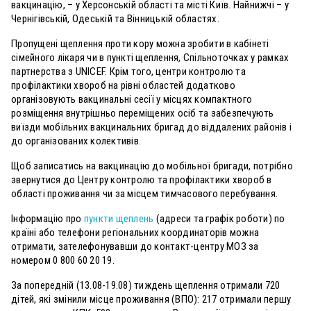
вакцинацію, – у Херсонській області та місті Київ. Найнижчі – у
Чернігівській, Одеській та Вінницькій областях.
Пропущені щеплення проти кору можна зробити в кабінеті
сімейного лікаря чи в пункті щеплення, Спільноточках у рамках
партнерства з UNICEF. Крім того, центри контролю та
профілактики хвороб на рівні областей додатково
організовують вакцинальні сесії у місцях компактного
розміщення внутрішньо переміщених осіб та забезпечують
виїзди мобільних вакцинальних бригад до віддалених районів і
до організованих колективів.
Щоб записатись на вакцинацію до мобільної бригади, потрібно
звернутися до Центру контролю та профілактики хвороб в
області проживання чи за місцем тимчасового перебування.
Інформацію про
пункти щеплень
(адреси та графік роботи) по
країні або телефони регіональних координаторів можна
отримати, зателефонувавши до контакт-центру МОЗ за
номером 0 800 60 20 19.
За попередній (13.08-19.08) тиждень щеплення отримали 720
дітей, які змінили місце проживання (ВПО): 217 отримали першу