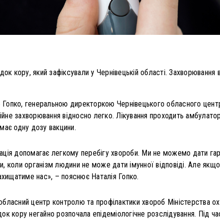
док кору, який зафіксували у Чернівецькій області. Захворювання 
ю Гопко, генеральною директоркою Чернівецького обласного центр
ційне захворювання відносно легко. Лікування проходить амбулатор
має одну дозу вакцини.
ація допомагає легкому перебігу хвороби. Ми не можемо дати гара
и, коли організм людини не може дати імунної відповіді. Але як
захищатиме нас», – пояснює Наталія Гопко.
обласний центр контролю та профілактики хвороб Міністерства ох
ок кору негайно розпочала епідеміологічне розслідування. Під час