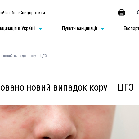
ію
Чат-бот
Спецпроєкти
кцинація в Україні
Пункти вакцинації
Експер
но новий випадок кору – ЦГЗ
ровано новий випадок кору – ЦГЗ