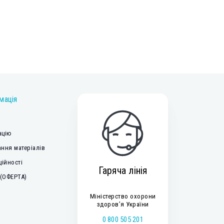
мація
ацію
ння матеріалів
ційності
Гаряча лінія
 (ОФЕРТА)
Міністерство охорони
здоров’я України
0 800 505 201