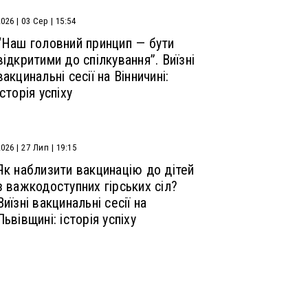
2026 | 03 Сер | 15:54
“Наш головний принцип — бути
відкритими до спілкування”. Виїзні
вакцинальні сесії на Вінничині:
історія успіху
2026 | 27 Лип | 19:15
Як наблизити вакцинацію до дітей
з важкодоступних гірських сіл?
Виїзні вакцинальні сесії на
Львівщині: історія успіху