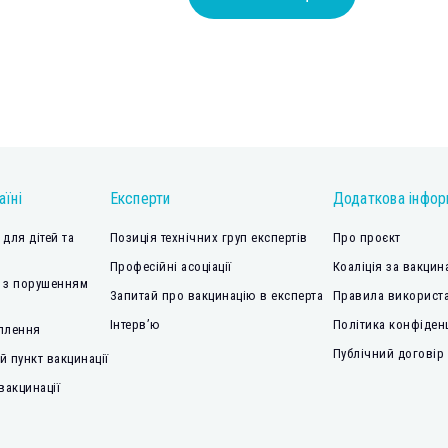
аїні
Експерти
Додаткова інфор
для дітей та
Позиція технічних груп експертів
Про проєкт
Професійні асоціації
Коаліція за вакцин
 з порушенням
Запитай про вакцинацію в експерта
Правила використа
Інтерв’ю
Політика конфіден
плення
Публічний договір
 пункт вакцинації
вакцинації