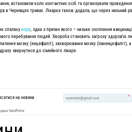
ння, встановили коло контактних осіб та організували проведен
в в Чернівцях триває. Лікарка також додала, що через низький рів
зик спалаху
кору
, одна з причин якого – низьке охоплення вакцинац
вого перебування людей. Хвороба становить загрозу здоров’ю л
запалення мозку (енцефаліт), захворювання мозку (паненцефаліт), а
разу звернутися до сімейного лікаря.
*
исатися на новини
дано SendPulse
ини