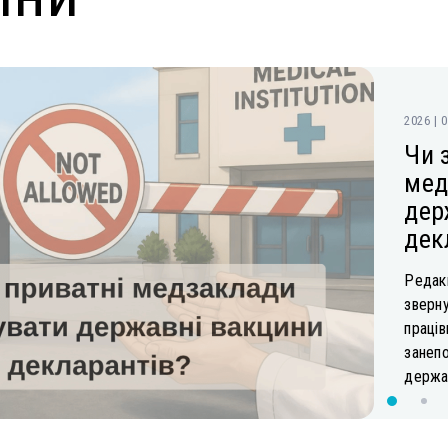
2026 | 
Чи 
мед
дер
дек
Редакц
зверну
праців
занеп
держав