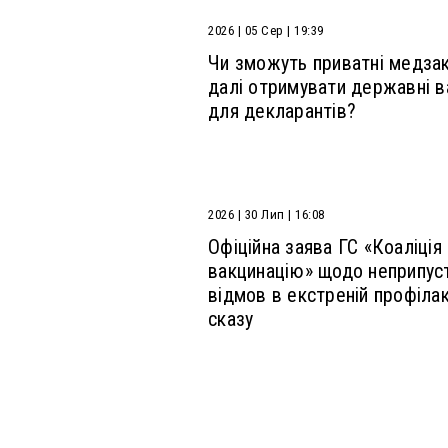
2026 | 05 Сер | 19:39
Чи зможуть приватні медза
далі отримувати державні в
для декларантів?
2026 | 30 Лип | 16:08
Офіційна заява ГС «Коаліція
вакцинацію» щодо неприпус
відмов в екстреній профілак
сказу