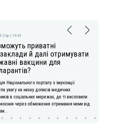
05 Сер | 19:39
зможуть приватні
заклади й далі отримувати
жавні вакцини для
ларантів?
ія Національного порталу з імунізації
ла увагу на низку дописів медичних
ників в соціальних мережах, де ті висловили
окоєння через обмеження отримання ними від
и...