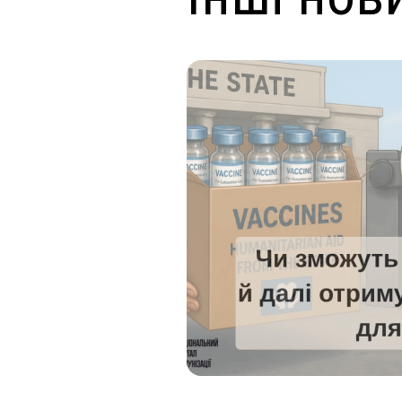
ендар
ключові зміни
 оновлений Національний
мували для вас основні
ередбачає захист проти 11
ь 10: до графіку...