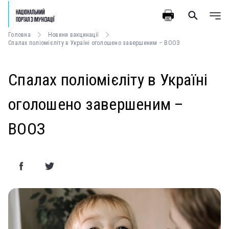
Головна
Новини вакцинації
Спалах поліомієліту в Україні оголошено завершеним – ВООЗ
Спалах поліомієліту в Україні
оголошено завершеним –
ВООЗ