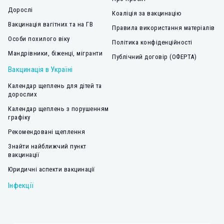
Дорослі
Коаліція за вакцинацію
Вакцинація вагітних та на ГВ
Правила використання матеріалів
Особи похилого віку
Політика конфіденційності
Мандрівники, біженці, мігранти
Публічний договір (ОФЕРТА)
Вакцинація в Україні
Календар щеплень для дітей та
дорослих
Календар щеплень з порушенням
графіку
Рекомендовані щеплення
Знайти найближчий пункт
вакцинації
Юридичні аспекти вакцинації
Інфекції