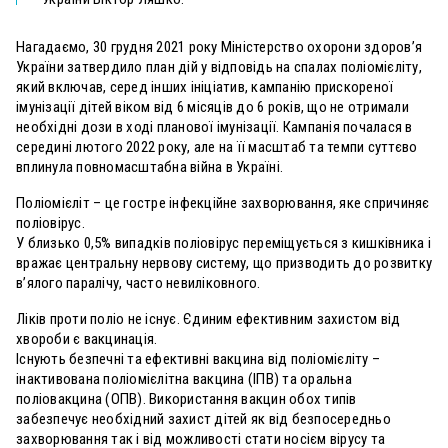
Нагадаємо, 30 грудня 2021 року Міністерство охорони здоров’я
України затвердило план дій у відповідь на спалах поліомієліту,
який включав, серед інших ініціатив, кампанію прискореної
імунізації дітей віком від 6 місяців до 6 років, що не отримали
необхідні дози в ході планової імунізації. Кампанія почалася в
середині лютого 2022 року, але на її масштаб та темпи суттєво
вплинула повномасштабна війна в Україні.
Поліомієліт – це гостре інфекційне захворювання, яке спричиняє
поліовірус.
У близько 0,5% випадків поліовірус переміщується з кишківника і
вражає центральну нервову систему, що призводить до розвитку
в’ялого паралічу, часто невиліковного.
Ліків проти поліо не існує. Єдиним ефективним захистом від
хвороби є вакцинація.
Існують безпечні та ефективні вакцина від поліомієліту –
інактивована поліомієлітна вакцина (ІПВ) та оральна
поліовакцина (ОПВ). Використання вакцин обох типів
забезпечує необхідний захист дітей як від безпосередньо
захворювання так і від можливості стати носієм вірусу та