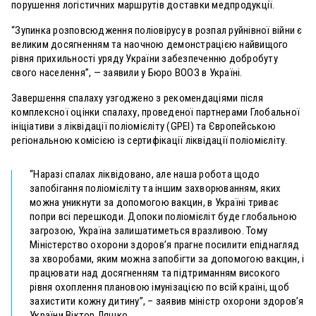
порушення логістичних маршрутів доставки медпродукції.
“Зупинка розповсюдження поліовірусу в розпал руйнівної війни є
великим досягненням та наочною демонстрацією найвищого
рівня прихильності уряду України забезпеченню добробуту
свого населення”, — заявили у Бюро ВООЗ в Україні.
Завершення спалаху узгоджено з рекомендаціями після
комплексної оцінки спалаху, проведеної партнерами Глобальної
ініціативи з ліквідації поліомієліту (GPEI) та Європейською
регіональною комісією із сертифікації ліквідації поліомієліту.
“Наразі спалах ліквідовано, але наша робота щодо
запобігання поліомієліту та іншим захворюванням, яких
можна уникнути за допомогою вакцин, в Україні триває
попри всі перешкоди. Допоки поліомієліт буде глобальною
загрозою, Україна залишатиметься вразливою. Тому
Міністерство охорони здоров’я прагне посилити епіднагляд
за хворобами, яким можна запобігти за допомогою вакцин, і
працювати над досягненням та підтриманням високого
рівня охоплення плановою імунізацією по всій країні, щоб
захистити кожну дитину”, – заявив міністр охорони здоровʼя
України Віктор Ляшко.