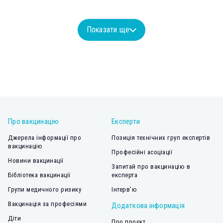
Показати ще
Про вакцинацію
Експерти
Джерела інформації про
Позиція технічних груп експертів
вакцинацію
Професійні асоціації
Новини вакцинації
Запитай про вакцинацію в
Бібліотека вакцинації
експерта
Групи медичного ризику
Інтерв’ю
Вакцинація за професіями
Додаткова інформація
Діти
Про проєкт