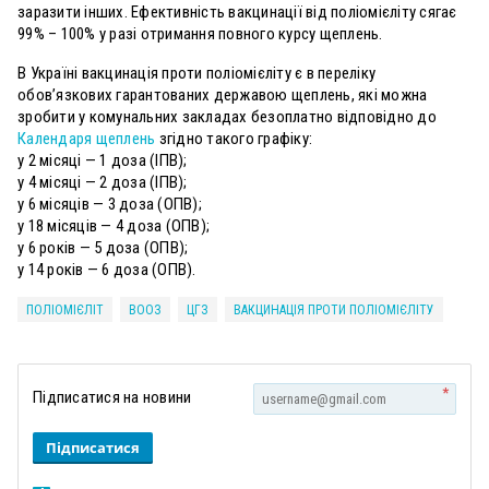
заразити інших. Ефективність вакцинації від поліомієліту сягає
99% – 100% у разі отримання повного курсу щеплень.
В Україні вакцинація проти поліомієліту є в переліку
обов’язкових гарантованих державою щеплень, які можна
зробити у комунальних закладах безоплатно відповідно до
Календаря щеплень
згідно такого графіку:
у 2 місяці — 1 доза (ІПВ);
у 4 місяці — 2 доза (ІПВ);
у 6 місяців — 3 доза (ОПВ);
у 18 місяців — 4 доза (ОПВ);
у 6 років — 5 доза (ОПВ);
у 14 років — 6 доза (ОПВ).
ПОЛІОМІЄЛІТ
ВООЗ
ЦГЗ
ВАКЦИНАЦІЯ ПРОТИ ПОЛІОМІЄЛІТУ
*
Підписатися на новини
Підписатися