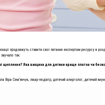
нізації продовжуть ставити свої питання експертам ресурсу в розді
 звучало так:
і щеплення? Яка вакцина для дитини краще платна чи безк
ла Віра Сем’янчук, лікар-педіатр, дитячий алерголог, дитячий імуно