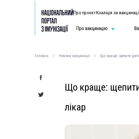
Про проєкт
Коаліція за вакцинац
Про вакцинацію
Ва
Головна
Новини вакцинації
Що краще: щепити дит
Що краще: щепит
лікар