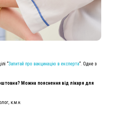
лі “
Запитай про вакцинацію в експерта
“. Одне з
оштовна? Можна пояснення від лікаря для
лог, к.м.н.