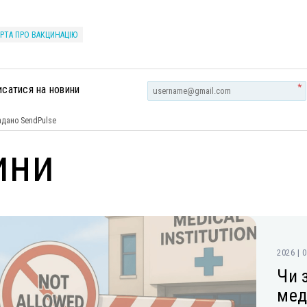
ЕРТА ПРО ВАКЦИНАЦІЮ
*
исатися на новини
дано SendPulse
ини
2026 | 
Чи 
мед