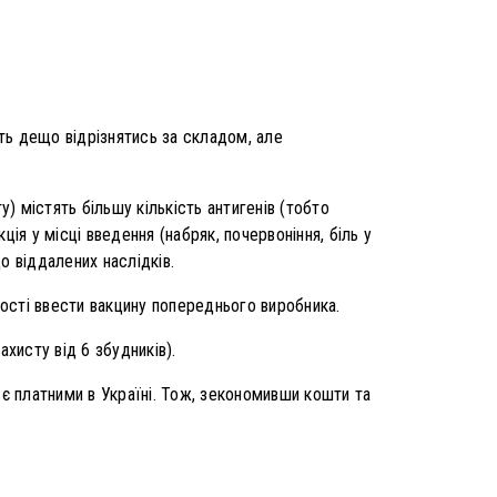
уть дещо відрізнятись за складом, але
 містять більшу кількість антигенів (тобто
ція у місці введення (набряк, почервоніння, біль у
до віддалених наслідків.
ості ввести вакцину попереднього виробника.
хисту від 6 збудників).
, є платними в Україні. Тож, зекономивши кошти та