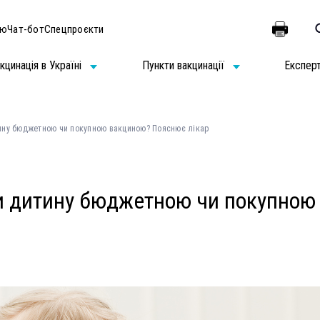
ію
Чат-бот
Спецпроєкти
кцинація в Україні
Пункти вакцинації
Експер
ину бюджетною чи покупною вакциною? Пояснює лікар
и дитину бюджетною чи покупною