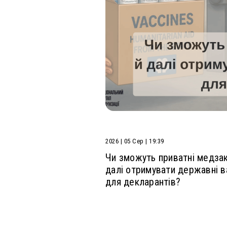
 оновлений Національний
мували для вас основні
ередбачає захист проти 11
ь 10: до графіку...
2026 | 05 Сер | 19:39
Чи зможуть приватні медза
далі отримувати державні в
для декларантів?