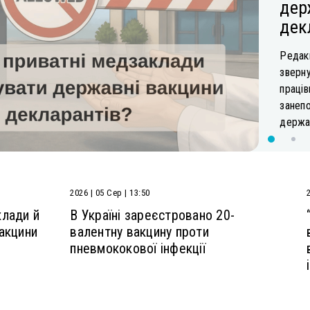
дер
дек
Редакц
зверну
праців
занеп
держав
2026 | 05 Сер | 13:50
клади й
В Україні зареєстровано 20-
акцини
валентну вакцину проти
пневмококової інфекції