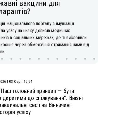
жавні вакцини для
ларантів?
ія Національного порталу з імунізації
ла увагу на низку дописів медичних
ників в соціальних мережах, де ті висловили
окоєння через обмеження отримання ними від
и...
2026 | 03 Сер | 15:54
“Наш головний принцип — бути
відкритими до спілкування”. Виїзні
вакцинальні сесії на Вінничині:
історія успіху