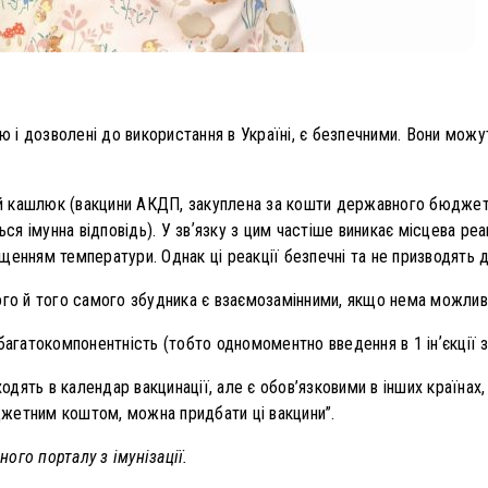
ію і дозволені до використання в Україні, є безпечними. Вони мож
ний кашлюк (вакцини АКДП, закуплена за кошти державного бюджету)
ься імунна відповідь). У звʼязку з цим частіше виникає місцева реак
вищенням температури. Однак ці реакції безпечні та не призводять 
го й того самого збудника є взаємозамінними, якщо нема можлив
багатокомпонентність (тобто одномоментно введення в 1 інʼєкції за
входять в календар вакцинації, але є обов’язковими в інших країнах
жетним коштом, можна придбати ці вакцини”.
ого порталу з імунізації.