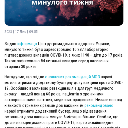
2023 | 17 Лис | 09:55
Згідно
інформації
Центру громадського здоров’я України,
минулого тижня було зареєстровано 10 287 лабораторно
підтверджених випадків COVID-19, з яких 1198 – діти до 17 років.
Також зафіксовано 54 летальні випадки серед населення
старших 30 років.
Нагадуємо, що згідно
оновлених рекомендацій МОЗ
наразі
можна отримати додаткову бустерну дозу вакцини проти COVID-
19. Особливо важливою ревакцинація є для груп медичного
ризику – людей понад 60 років, пацієнтів з хронічними
захворюваннями, вагітних, медичних працівників. Незалежно від
кількості отриманих раніше доз вакцини їм
рекомендовано
наразі отримати додатковий бустер, якщо від введення
останньої дози вакцини минуло 6 місяців і більше. Особам, що
досі не вакцинувалися проти COVID-19, варто якнайшвидше