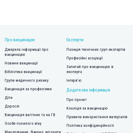
Про вакцинацію
Експерти
Джерела інформації про
Позиція технічних груп експертів
вакцинацію
Професійні асоціації
Новини вакцинації
Запитай про вакцинацію в
Бібліотека вакцинації
експерта
Групи медичного ризику
Інтерв’ю
Вакцинація за професіями
Додаткова інформація
Діти
Про проєкт
Дорослі
Коаліція за вакцинацію
Вакцинація вагітних та на ГВ
Правила використання матеріалів
Особи похилого віку
Політика конфіденційності
Мандрівники, біженці, мігранти