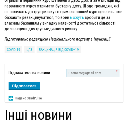
отримати первинний курс щеплень з двох доз, а за 6 місяців від
первинного курсу отримати бустерну дозу. Щодо громадян, які
не належать до груп ризику і отримали повний курс щеплень, але
бажають ревакцинуватися, то вони
можуть
зробити це за
власним бажанням у випадку наявності достатньої кількості
доз вакцини для груп медичного ризику.
Підготовлено редакцією Національного порталу з імунізації
COVID-19
ЦГЗ
ВАКЦИНАЦІЯ ВІД COVID–19
*
Підписатися на новини
Підписатися
Надано SendPulse
Інші новини