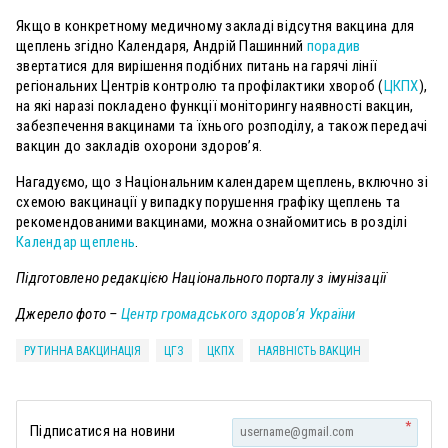
Якщо в конкретному медичному закладі відсутня вакцина для
щеплень згідно Календаря, Андрій Пашинний
порадив
звертатися для вирішення подібних питань на гарячі лінії
регіональних Центрів контролю та профілактики хвороб (
ЦКПХ
),
на які наразі покладено функції моніторингу наявності вакцин,
забезпечення вакцинами та їхнього розподілу, а також передачі
вакцин до закладів охорони здоров’я.
Нагадуємо, що з Національним календарем щеплень, включно зі
схемою вакцинації у випадку порушення графіку щеплень та
рекомендованими вакцинами, можна ознайомитись в розділі
Календар щеплень
.
Підготовлено редакцією Національного порталу з імунізації
Джерело фото –
Центр громадського здоров’я України
РУТИННА ВАКЦИНАЦІЯ
ЦГЗ
ЦКПХ
НАЯВНІСТЬ ВАКЦИН
*
Підписатися на новини