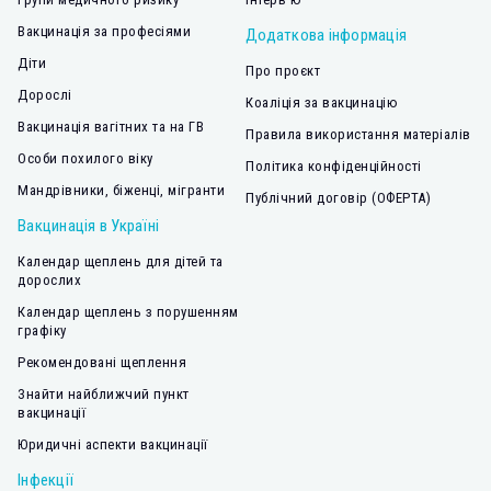
Вакцинація за професіями
Додаткова інформація
Діти
Про проєкт
Дорослі
Коаліція за вакцинацію
Вакцинація вагітних та на ГВ
Правила використання матеріалів
Особи похилого віку
Політика конфіденційності
Мандрівники, біженці, мігранти
Публічний договір (ОФЕРТА)
Вакцинація в Україні
Календар щеплень для дітей та
дорослих
Календар щеплень з порушенням
графіку
Рекомендовані щеплення
Знайти найближчий пункт
вакцинації
Юридичні аспекти вакцинації
Інфекції