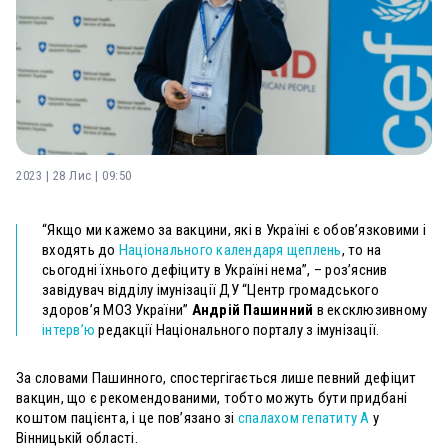
2023 | 28 Лис | 09:50
“Якщо ми кажемо за вакцини, які в Україні є обов’язковими і
входять до
Національного календаря щеплень
, то на
сьогодні їхнього дефіциту в Україні нема”, – роз’яснив
завідувач відділу імунізації ДУ “Центр громадського
здоров’я МОЗ України”
Андрій Пашинний
в ексклюзивному
інтерв’ю
редакції Національного порталу з імунізації.
За словами Пашинного, спостергігається лише певний дефіцит
вакцин, що є рекомендованими, тобто можуть бути придбані
коштом пацієнта, і це пов’язано зі
спалахом
гепатиту А
у
Вінницькій області.