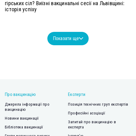
гірських сіл? Виїзні вакцинальні сесії на Львівщині:
історія успіху
Показати ще
Про вакцинацію
Експерти
Джерела інформації про
Позиція технічних груп експертів
вакцинацію
Професійні асоціації
Новини вакцинації
Запитай про вакцинацію в
Бібліотека вакцинації
експерта
Групи медичного ризику
Інтерв’ю