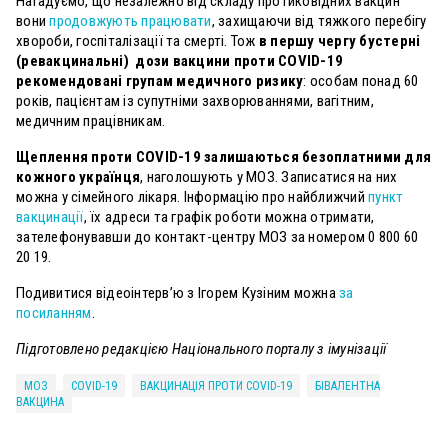
Нагадуємо, що незалежно від складу протиковідних вакцин
вони
продовжують працювати
, захищаючи від тяжкого перебігу
хвороби, госпіталізації та смерті. Тож
в першу чергу бустерні
(ревакцинальні) дози вакцини проти COVID-19
рекомендовані групам медичного ризику
: особам понад 60
років, пацієнтам із супутніми захворюваннями, вагітним,
медичним працівникам.
Щеплення проти COVID-19 залишаються безоплатними для
кожного українця
, наголошують у МОЗ. Записатися на них
можна у сімейного лікаря. Інформацію про найближчий
пункт
вакцинації
, їх адреси та графік роботи можна отримати,
зателефонувавши до контакт-центру МОЗ за номером 0 800 60
20 19.
Подивитися відеоінтерв’ю з Ігорем Кузіним можна
за
посиланням
.
Підготовлено редакцією Національного порталу з імунізації
МОЗ
COVID-19
ВАКЦИНАЦІЯ ПРОТИ COVID-19
БІВАЛЕНТНА
ВАКЦИНА