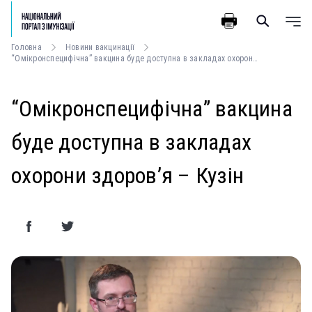
Головна
Новини вакцинації
“Омікронспецифічна” вакцина буде доступна в закладах охорони здоров’я – Кузін
“Омікронспецифічна” вакцина
буде доступна в закладах
охорони здоров’я – Кузін