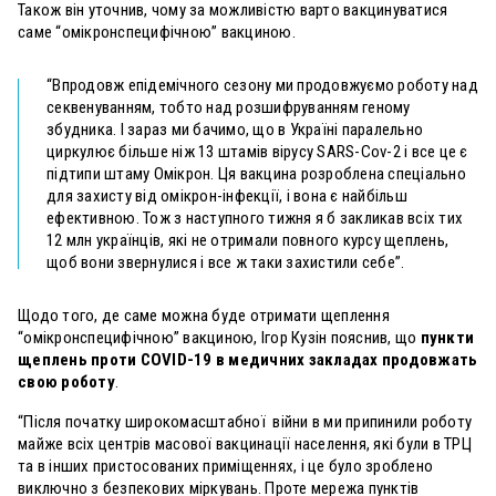
Також він уточнив, чому за можливістю варто вакцинуватися
саме “омікронспецифічною” вакциною.
“Впродовж епідемічного сезону ми продовжуємо роботу над
секвенуванням, тобто над розшифруванням геному
збудника. І зараз ми бачимо, що в Україні паралельно
циркулює більше ніж 13 штамів вірусу SARS-Cov-2 і все це є
підтипи штаму Омікрон. Ця вакцина розроблена спеціально
для захисту від омікрон-інфекції, і вона є найбільш
ефективною. Тож з наступного тижня я б закликав всіх тих
12 млн українців, які не отримали повного курсу щеплень,
щоб вони звернулися і все ж таки захистили себе”.
Щодо того, де саме можна буде отримати щеплення
“омікронспецифічною” вакциною, Ігор Кузін пояснив, що
пункти
щеплень проти COVID-19 в медичних закладах продовжать
свою роботу
.
“Після початку широкомасштабної війни в ми припинили роботу
майже всіх центрів масової вакцинації населення, які були в ТРЦ
та в інших пристосованих приміщеннях, і це було зроблено
виключно з безпекових міркувань. Проте мережа пунктів