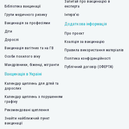
Запитай про вакцинацію в
Бібліотека вакцинації
експерта
Групи медичного ризику
Інтерв’ю
Вакцинація за професіями
Додаткова інформація
Діти
Про проєкт
Дорослі
Коаліція за вакцинацію
Вакцинація вагітних та на ГВ
Правила використання матеріалів
Особи похилого віку
Політика конфіденційності
Мандрівники, біженці, мігранти
Публічний договір (ОФЕРТА)
Вакцинація в Україні
Календар щеплень для дітей та
дорослих
Календар щеплень з порушенням
графіку
Рекомендовані щеплення
Знайти найближчий пункт
вакцинації