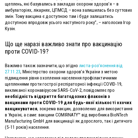
щеплень, які базувались в закладах охорони здоров’я – в
амбулаторіях, лікарнях, ЦПМСД – вона залишилась без суттєвих
змін. Тому вакцина є доступною там і буде залишатись
доступною впродовж усього наступного року”, – наголосив Ігор
Кузін.
Що ще наразі важливо знати про вакцинацію
проти COVID-19?
Важливо також зазначити, що згідно
листа-роз’яснення від
27.11.23
, Міністерство охорони здоров’я України з метою
підвищення рівня охоплення населення профілактичними
щепленнями проти гострої респіраторної інфекції COVID-19,
викликаної коронавірусом SARS-CoV-2, повідомляє про
необхідність відкриття багатодозних флаконів з
вакцинами проти COVID-19 для будь-якої кількості охочих
вакцинуватися
, зокрема вакцин, дозволених для використання
в Україні, а саме: вакцини COMIRNATY™ від виробника BioNTech
Manufacturing GmbH для вакцинації як дорослого, так і дитячого
(5-11 років) населення.