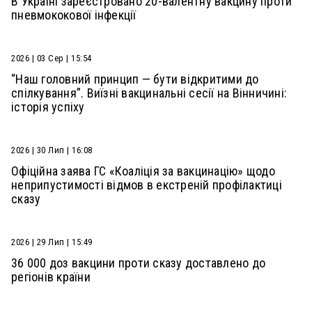
В Україні зареєстровано 20-валентну вакцину проти
пневмококової інфекції
2026 | 03 Сер | 15:54
“Наш головний принцип — бути відкритими до
спілкування”. Виїзні вакцинальні сесії на Вінничині:
історія успіху
2026 | 30 Лип | 16:08
Офіційна заява ГС «Коаліція за вакцинацію» щодо
неприпустимості відмов в екстреній профілактиці
сказу
2026 | 29 Лип | 15:49
36 000 доз вакцини проти сказу доставлено до
регіонів країни