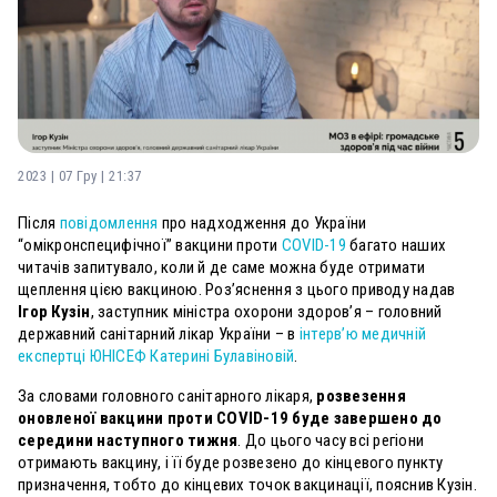
2023 | 07 Гру | 21:37
Після
повідомлення
про надходження до України
“омікронспецифічної” вакцини проти
COVID-19
багато наших
читачів запитувало, коли й де саме можна буде отримати
щеплення цією вакциною. Роз’яснення з цього приводу надав
Ігор Кузін
, заступник міністра охорони здоров’я – головний
державний санітарний лікар України – в
інтерв’ю медичній
експертці ЮНІСЕФ Катерині Булавіновій
.
За словами головного санітарного лікаря,
розвезення
оновленої вакцини проти COVID-19 буде завершено до
середини наступного тижня
. До цього часу всі регіони
отримають вакцину, і її буде розвезено до кінцевого пункту
призначення, тобто до кінцевих точок вакцинації, пояснив Кузін.