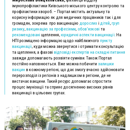
Мирослава Войцеховська,
фахівець відділу
імунопрофілактики Київського міського центру контролю та
профілактики хвороб. – Портал містить актуальну та
корисну інформацію як для медичних працівників так і для
громадян, зокрема про вакцинацію
дорослих
і
дітей
,
груп
ризику
,
вакцинацію за професіями
,
обов’язкові
та
рекомендовані
щеплення,
юридичні аспекти вакцинації
. На
НПІ розміщено інформацію щодо найближчого
пункту
вакцинації
, куди можна звернутися і отримати консультацію
та щеплення, а фахові
відповіді експертів на складні питання
завжди допомагають розвіяти сумніви. Також Портал
постійно наповнюється. Вже можна побачити
залишки
вакцин
в кожному регіоні, що дає змогу вчасно здійснювати
перерозподіл із регіонів з надлишком в регіони, де не
вистачає вакцини. Такий ресурс допомагає спростити
процес імунізації та сприяє досягненню високих рівнів
вакцинації в цільових групах.