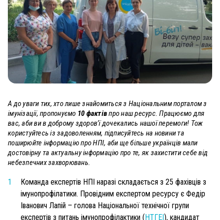
А до уваги тих, хто лише знайомиться з Національним порталом з
імунізації, пропонуємо
10 фактів
про наш ресурс.
Працюємо для
вас, аби ви в доброму здоров’ї дочекались нашої перемоги! Тож
користуйтесь із задоволенням, підписуйтесь на новини та
поширюйте інформацію про НПІ, аби ще більше українців мали
достовірну та актуальну інформацію про те, як захистити себе від
небезпечних захворювань.
Команда експертів НПІ наразі складається з
25
фахівців з
імунопрофілатики. Провідним експертом ресурсу є Федір
Іванович Лапій –
голова Національної технічної групи
експертів з питань імунопрофілактики (
НТГЕІ
), кандидат