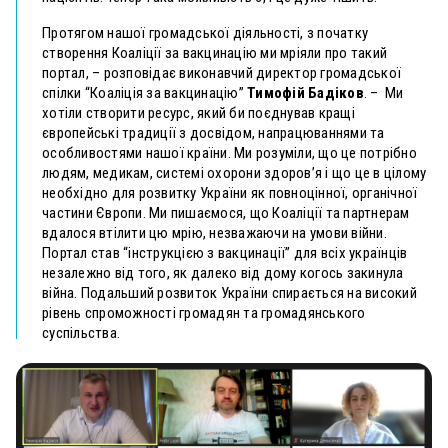
Протягом нашої громадської діяльності, з початку
створення Коаліції за вакцинацію ми мріяли про такий
портал, – розповідає виконавчий директор громадської
спілки “Коаліція за вакцинацію”
Тимофій Бадіков
. – Ми
хотіли створити ресурс, який би поєднував кращі
європейські традиції з досвідом, напрацюваннями та
особливостями нашої країни. Ми розуміли, що це потрібно
людям, медикам, системі охорони здоров’я і що це в цілому
необхідно для розвитку України як повноцінної, органічної
частини Європи.
Ми пишаємося, що Коаліції та партнерам
вдалося втілити цю мрію, незважаючи на умови війни.
Портал став “інструкцією з вакцинації” для всіх українців
незалежно від того, як далеко від дому когось закинула
війна.
Подальший розвиток України спирається на високий
рівень спроможності громадян та громадянського
суспільства.