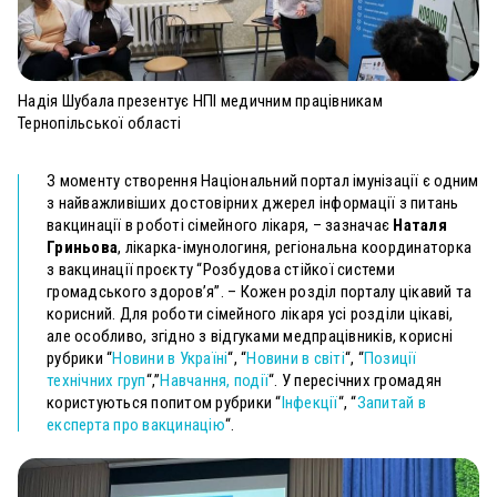
Надія Шубала презентує НПІ медичним працівникам
Тернопільської області
З моменту створення Національний портал імунізації є одним
з найважливіших достовірних джерел інформації з питань
вакцинації в роботі сімейного лікаря, – зазначає
Наталя
Гриньова
, лікарка-імунологиня, регіональна координаторка
з вакцинації проєкту “Розбудова стійкої системи
громадського здоров’я”. – Кожен розділ порталу цікавий та
корисний. Для роботи сімейного лікаря усі розділи цікаві,
але особливо, згідно з відгуками медпрацівників, корисні
рубрики “
Новини в Україні
“, “
Новини в світі
“, “
Позиції
технічних груп
“,”
Навчання, події
“. У пересічних громадян
користуються попитом рубрики “
Інфекції
“, “
Запитай в
експерта про вакцинацію
“.