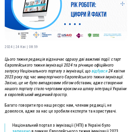
2024 | 24 Кві | 08:59
Цього тижня редакція відзначає одразу дві важливі події: старт
Європейського тижня імунізації 2024 та річницю офіційного
запуску Національного порталу з імунізації, що
відбувся
24 квітня
2023 року під час минулорічного Європейського тижня імунізації.
Звісно, це не було випадковим збігом обставин, адже створення
нашого порталу стало черговим кроком на шляху інтеграції України
в європейський медичний простір.
Багато говорити про наш ресурс нам, членам редакції, не
довелося, адже за нас це зробили експерти та користувачі.
Національний портал з імунізації (НПІ) в Україні було
запущено
в рамках Європейського тижня імунізації 2023