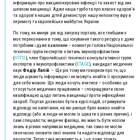
інформацію про вакцинокеровані інфекції та захист від них
шляхом вакцинації. Адже наша турбота про власне здоров’я
та здоров’я наших дітей демонструє нашу непохитну віру в
перемогу та європейське майбутнє України.
По тому, як минув рік від запуску порталу, все глибшим є
моє переконання в тому, що існування такого ресурсу є дуже
потрібним і дуже важливим – коментує голова Національної
технічної групи експертів з питань імунопрофілактики
(
НТГЕІ
),
член Європейської технічної консультативної групи
експертів з імунопрофілактики (
ETAGE
), кандидат медичних
наук
Федір Лапій
. – Ще рік тому ми говорили про те, що
люди шукають інформацію і не можуть знайти її зрозумілою
для себе мовою. Що люди хочуть вчитися – особливо це
стосується медичних працівників – і покращувати свою
кваліфікацію щодо питань вакцинації проти інфекційних
хвороб. Портал дозволяє бути в курсі подій, отримувати
відповіді на запитання, на які раніше було важко знайти
відповіді (або ж люди не могли їх шукати з різних причин), і
самі спеціалісти, медичні фахівці, які мають бути носієм
знань в різних напрямках медицини, так само не могли
своєчасно оновити свої знання та надати відповіді для
пацієнтів. Тепер така можливість є, і це дуже тішить.