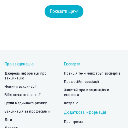
Показати ще
Про вакцинацію
Експерти
Джерела інформації про
Позиція технічних груп експертів
вакцинацію
Професійні асоціації
Новини вакцинації
Запитай про вакцинацію в
Бібліотека вакцинації
експерта
Групи медичного ризику
Інтерв’ю
Вакцинація за професіями
Додаткова інформація
Діти
Про проєкт
Дорослі