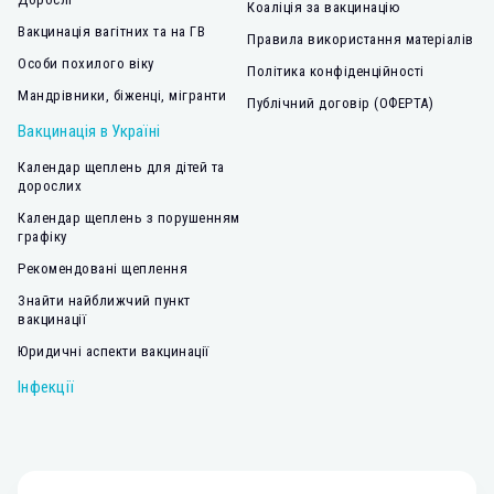
Коаліція за вакцинацію
Вакцинація вагітних та на ГВ
Правила використання матеріалів
Особи похилого віку
Політика конфіденційності
Мандрівники, біженці, мігранти
Публічний договір (ОФЕРТА)
Вакцинація в Україні
Календар щеплень для дітей та
дорослих
Календар щеплень з порушенням
графіку
Рекомендовані щеплення
Знайти найближчий пункт
вакцинації
Юридичні аспекти вакцинації
Інфекції