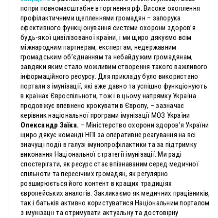
попри повномасштабне вторгнення рф.
Високе охоплення
профілактичними щепленнями громадян – запорука
ефективного функціонування системи охорони здоров’я
будь-якої цивілізованої країни, і ми щиро дякуємо всім
міжнародним партнерам, експертам, недержавним
громадським об’єднанням та небайдужим громадянам,
завдяки яким стало можливим створення такого важливого
інформаційного ресурсу. Для прикладу було використано
портали з імунізації, які вже давно та успішно функціонують
в країнах Євроспільноти, тож і в цьому напрямку Україна
продовжує впевнено крокувати в Європу, – зазначає
керівник національної програми імунізації МОЗ України
Олександр Заїка.
– Міністерство охорони здоров’я України
щиро дякує команді НПІ за оперативне реагування на всі
значущі події в галузі імунопрофілактики та за підтримку
виконання Національної стратегії імунізації. Ми раді
спостерігати, як ресурс стає впізнаваним серед медичної
спільноти та пересічних громадян, як регулярно
розширюється його контент в кращих традиціях
європейських аналогів.
Закликаємо як медичних працівників,
так і батьків активно користуватися Національним порталом
з імунізації та отримувати актуальну та достовірну