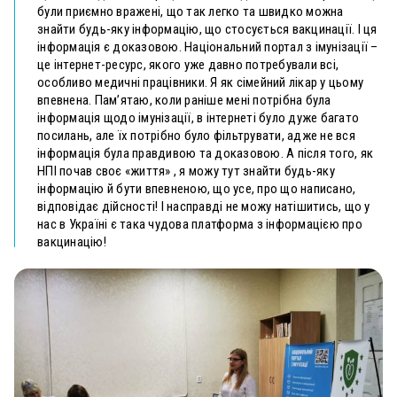
були приємно вражені, що так легко та швидко можна
знайти будь-яку інформацію, що стосується вакцинації. І ця
інформація є доказовою.
Національний портал з імунізації –
це інтернет-ресурс, якого уже давно потребували всі,
особливо медичні працівники. Я як сімейний лікар у цьому
впевнена. Пам’ятаю, коли раніше мені потрібна була
інформація щодо імунізації, в інтернеті було дуже багато
посилань, але їх потрібно було фільтрувати, адже не вся
інформація була правдивою та доказовою. А після того, як
НПІ почав своє «життя» , я можу тут знайти будь-яку
інформацію й бути впевненою, що усе, про що написано,
відповідає дійсності!
І насправді не можу натішитись, що у
нас в Україні є така чудова платформа з інформацією про
вакцинацію!