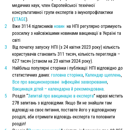
медичних наук, член
Європейської технічної
консультативної групи експертів з імунопрофілактики
(
ETAGE
).
Вже 3114 підписників
новин
на НПІ регулярно отримують
розсилку з найсвіжішими новинами вакцинації в Україні та
світі
Від початку запуску НПІ (з 24 квітня 2023 року) кількість
користувачів становить 311 тисяч, кількість переглядів –
627 тисяч (станом на 23 квітня 2024 року).
Найбільш популярні сторінки і публікації НПІ відповідно до
статистичних даних:
головна сторінка
,
Календар щеплень
,
Все про вакцинокеровані інфекційні захворювання
,
Вакцинація дітей – календарна й рекомендована
.
Розділ “
Запитай про вакцинацію в експерта
” наразі містить
278 запитань з відповідями. Якщо Ви не знайшли там
відповіді на своє питання, поставте його у відповідному
розділі, аби отримати відповідь експерта та поповнити
розділ!