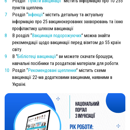
Розділ “
Пункти вакцинації
” містить інформацію про 10 255
пунктів щеплень
Розділ “
Інфекції
” містить
детальну та актуальну
інформацію про 25 вакцинокерованих захворювань та їхню
профілактику шляхом вакцинації
В розділі “
Вакцинація подорожуючих
” можна знайти
рекомендації щодо вакцинації перед візитом до 55 країн
світу.
В “
Бібліотеці вакцинації
” ви можете скачати брошури,
навчальні посібники та роздаткові матеріали для роботи.
Розділ “
Рекомендовані щеплення
” містить схеми
вакцинації 22-ма додатковими вакцинами, наявними в
Україні.