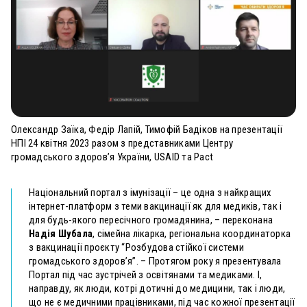
Олександр Заїка, Федір Лапій, Тимофій Бадіков на презентації
НПІ 24 квітня 2023 разом з представниками Центру
громадського здоров’я України, USAID та Pact
Національний портал з імунізації – це одна з найкращих
інтернет-платформ з теми вакцинації як для медиків, так і
для будь-якого пересічного громадянина, – переконана
Надія Шубала
, сімейна лікарка, регіональна координаторка
з вакцинації проєкту “Розбудова стійкої системи
громадського здоров’я”. – Протягом року я презентувала
Портал під час зустрічей з освітянами та медиками. І,
направду, як люди, котрі дотичні до медицини, так і люди,
що не є медичними працівниками, під час кожної презентації