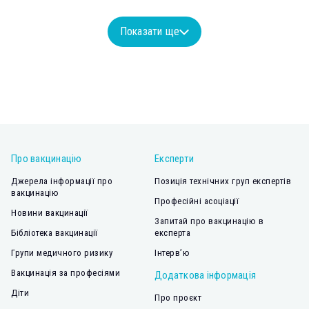
Показати ще
Про вакцинацію
Експерти
Джерела інформації про
Позиція технічних груп експертів
вакцинацію
Професійні асоціації
Новини вакцинації
Запитай про вакцинацію в
Бібліотека вакцинації
експерта
Групи медичного ризику
Інтерв’ю
Вакцинація за професіями
Додаткова інформація
Діти
Про проєкт