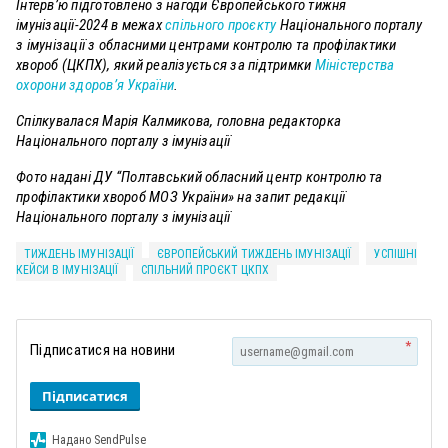
Інтерв’ю підготовлено з нагоди Європейського тижня
імунізації-2024 в межах
спільного проєкту
Національного порталу
з імунізації з обласними центрами контролю та профілактики
хвороб (ЦКПХ), який реалізується за підтримки
Міністерства
охорони здоров’я України
.
Спілкувалася Марія Калмикова, головна редакторка
Національного порталу з імунізації
Фото надані ДУ “Полтавський обласний центр контролю та
профілактики хвороб МОЗ України» на запит редакції
Національного порталу з імунізації
ТИЖДЕНЬ ІМУНІЗАЦІЇ
ЄВРОПЕЙСЬКИЙ ТИЖДЕНЬ ІМУНІЗАЦІЇ
УСПІШНІ
КЕЙСИ В ІМУНІЗАЦІЇ
CПІЛЬНИЙ ПРОЄКТ ЦКПХ
*
Підписатися на новини
Підписатися
Надано SendPulse