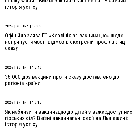
спілкування”. Виїзні вакцинальні сесії на Вінничині:
історія успіху
2026 | 30 Лип | 16:08
Офіційна заява ГС «Коаліція за вакцинацію» щодо
неприпустимості відмов в екстреній профілактиці
сказу
2026 | 29 Лип | 15:49
36 000 доз вакцини проти сказу доставлено до
регіонів країни
2026 | 27 Лип | 19:15
Як наблизити вакцинацію до дітей з важкодоступних
гірських сіл? Виїзні вакцинальні сесії на Львівщині:
історія успіху