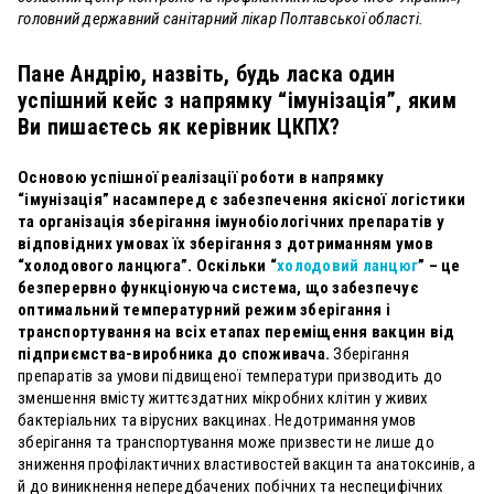
головний державний санітарний лікар Полтавської області.
Пане Андрію, назвіть, будь ласка один
успішний кейс з напрямку “імунізація”, яким
Ви пишаєтесь як керівник ЦКПХ?
Основою успішної реалізації роботи в напрямку
“імунізація” насамперед є забезпечення якісної логістики
та організація зберігання імунобіологічних препаратів у
відповідних умовах їх зберігання з дотриманням умов
“холодового ланцюга”. Оскільки “
холодовий ланцюг
” – це
безперервно функціонуюча система, що забезпечує
оптимальний температурний режим зберігання і
транспортування на всіх етапах переміщення вакцин від
підприємства-виробника до споживача.
Зберігання
препаратів за умови підвищеної температури призводить до
зменшення вмісту життєздатних мікробних клітин у живих
бактеріальних та вірусних вакцинах. Недотримання умов
зберігання та транспортування може призвести не лише до
зниження профілактичних властивостей вакцин та анатоксинів, а
й до виникнення непередбачених побічних та неспецифічних