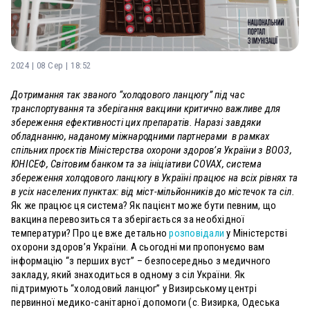
2024 | 08 Сер | 18:52
Дотримання так званого “холодового ланцюгу” під час
транспортування та зберігання вакцини критично важливе для
збереження ефективності цих препаратів. Наразі завдяки
обладнанню, наданому міжнародними партнерами в рамках
спільних проєктів Міністерства охорони здоров’я України з ВООЗ,
ЮНІСЕФ, Світовим банком та за ініціативи COVAX, система
збереження холодового ланцюгу в Україні працює на всіх рівнях та
в усіх населених пунктах: від міст-мільйонників до містечок та сіл.
Як же працює ця система? Як пацієнт може бути певним, що
вакцина перевозиться та зберігається за необхідної
температури? Про це вже детально
розповідали
у Міністерстві
охорони здоров’я України. А сьогодні ми пропонуємо вам
інформацію “з перших вуст” – безпосередньо з медичного
закладу, який знаходиться в одному з сіл України. Як
підтримують “холодовий ланцюг” у Визирському центрі
первинної медико-санітарної допомоги (с. Визирка, Одеська