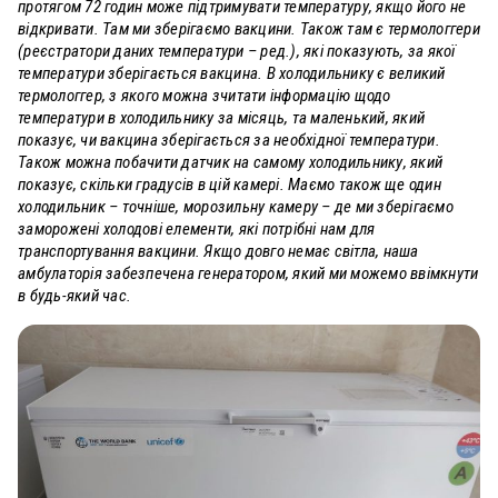
протягом 72 годин може підтримувати температуру, якщо його не
відкривати. Там ми зберігаємо вакцини. Також там є термологгери
(реєстратори даних температури – ред.), які показують, за якої
температури зберігається вакцина. В холодильнику є великий
термологгер, з якого можна зчитати інформацію щодо
температури в холодильнику за місяць, та маленький, який
показує, чи вакцина зберігається за необхідної температури.
Також можна побачити датчик на самому холодильнику, який
показує, скільки градусів в цій камері. Маємо також ще один
холодильник – точніше, морозильну камеру – де ми зберігаємо
заморожені холодові елементи, які потрібні нам для
транспортування вакцини. Якщо довго немає світла, наша
амбулаторія забезпечена генератором, який ми можемо ввімкнути
в будь-який час.