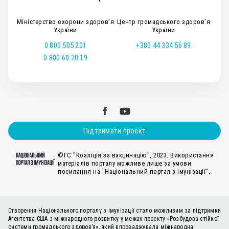
Міністерство охорони здоров’я
Центр громадського здоров’я
України
України
0 800 505 201
+380 44 334 56 89
0 800 60 20 19
Підтримати проєкт
©ГС "Коаліція за вакцинацію", 2023. Використання
матеріалів порталу можливе лише за умови
посилання на "Національний портал з імунізації".
Створення Національного порталу з імунізації стало можливим за підтримки
Агентства США з міжнародного розвитку у межах проєкту «Розбудова стійкої
системи громадського здоров’я», який впроваджувала міжнародна