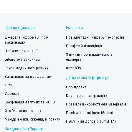
Про вакцинацію
Експерти
Джерела інформації про
Позиція технічних груп експертів
вакцинацію
Професійні асоціації
Новини вакцинації
Запитай про вакцинацію в
Бібліотека вакцинації
експерта
Групи медичного ризику
Інтерв’ю
Вакцинація за професіями
Додаткова інформація
Діти
Про проєкт
Дорослі
Коаліція за вакцинацію
Вакцинація вагітних та на ГВ
Правила використання матеріалів
Особи похилого віку
Політика конфіденційності
Мандрівники, біженці, мігранти
Публічний договір (ОФЕРТА)
Вакцинація в Україні