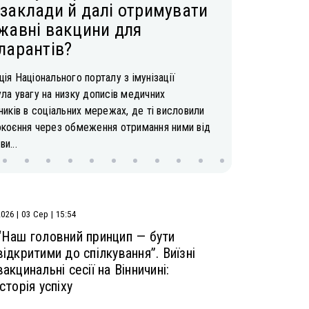
заклади й далі отримувати
жавні вакцини для
ларантів?
ія Національного порталу з імунізації
ла увагу на низку дописів медичних
ників в соціальних мережах, де ті висловили
окоєння через обмеження отримання ними від
и...
2026 | 03 Сер | 15:54
“Наш головний принцип — бути
відкритими до спілкування”. Виїзні
вакцинальні сесії на Вінничині:
історія успіху