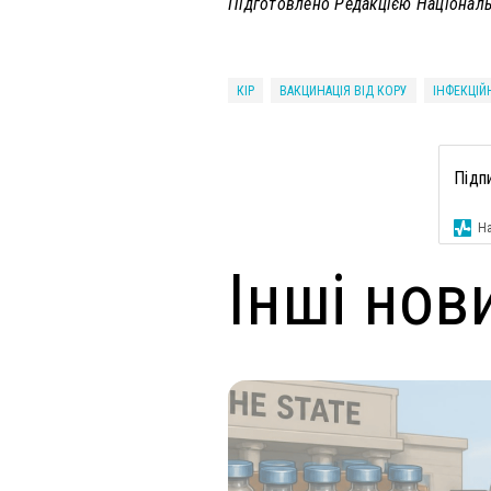
Підготовлено Редакцією Національн
КІР
ВАКЦИНАЦІЯ ВІД КОРУ
ІНФЕКЦІЙ
Підп
На
Інші нов
ендар