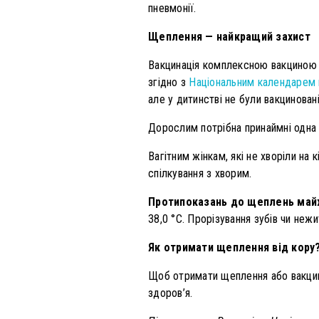
пневмонії.
Щеплення — найкращий захист
Вакцинація комплексною вакциною ві
згідно з
Національним календарем 
але у дитинстві не були вакциновані
Дорослим потрібна принаймні одна д
Вагітним жінкам, які не хворіли на
спілкування з хворим.
Протипоказань до щеплень май
38,0 °C. Прорізування зубів чи неж
Як отримати щеплення від кору
Щоб отримати щеплення або вакцину
здоров’я.