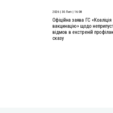
2026 | 30 Лип | 16:08
Офіційна заява ГС «Коаліція
вакцинацію» щодо неприпус
відмов в екстреній профілак
сказу