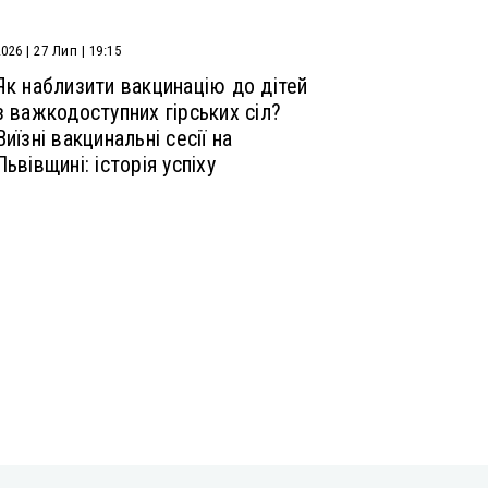
2026 | 27 Лип | 19:15
Як наблизити вакцинацію до дітей
з важкодоступних гірських сіл?
Виїзні вакцинальні сесії на
Львівщині: історія успіху