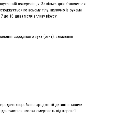
нутрішній поверхні щік. За кілька днів з’являється
повсюджується по всьому тілу, включно із руками
7 до 18 днів) після впливу вірусу.
палення середнього вуха (отит), запалення
.
передача хвороби ненародженій дитині із такими
відзначається висока смертність від корової