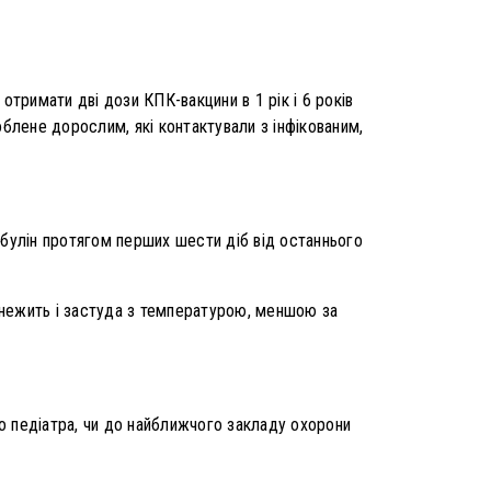
отримати дві дози КПК-вакцини в 1 рік і 6 років
лене дорослим, які контактували з інфікованим,
лобулін протягом перших шести діб від останнього
, нежить і застуда з температурою, меншою за
о педіатра, чи до найближчого закладу охорони