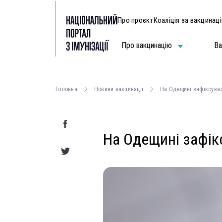
Про проєкт
Коаліція за вакцинац
Про вакцинацію
Ва
Головна
Новини вакцинації
На Одещині зафіксувал
На Одещині зафікс