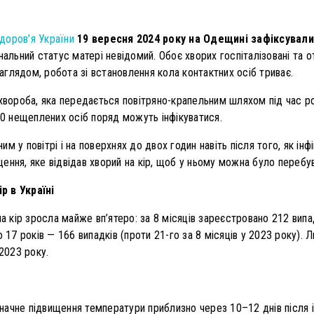
доров’я України
19 вересня 2024 року на Одещині зафіксували к
альний статус матері невідомий. Обоє хворих госпіталізовані та
глядом, робота зі встановлення кола контактних осіб триває.
хвороба, яка передається повітряно-крапельним шляхом під час р
10 нещеплених осіб поряд можуть інфікуватися.
м у повітрі і на поверхнях до двох годин навіть після того, як і
ення, яке відвідав хворий на кір, щоб у ньому можна було перебув
р в Україні
на кір зросла майже вп’ятеро: за 8 місяців зареєстровано 212 випа
о 17 років — 166 випадків (проти 21-го за 8 місяців у 2023 року)
 2023 року.
чне підвищення температури приблизно через 10–12 днів після інф