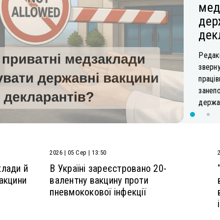
мед
дер
дек
Редакц
зверну
праців
занеп
держав
2026 | 05 Сер | 13:50
клади й
В Україні зареєстровано 20-
акцини
валентну вакцину проти
пневмококової інфекції