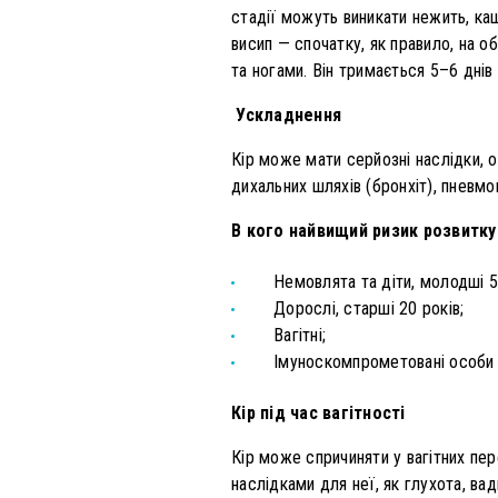
стадії можуть виникати нежить, каше
висип — спочатку, як правило, на о
та ногами. Він тримається 5–6 днів 
Ускладнення
Кір може мати серйозні наслідки, о
дихальних шляхів (бронхіт), пневмо
В кого найвищий ризик розвитк
Немовлята та діти, молодші 5 
Дорослі, старші 20 років;
Вагітні;
Імуноскомпрометовані особи 
Кір під час вагітності
Кір може спричиняти у вагітних пе
наслідками для неї, як глухота, ва