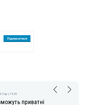
Підписатися
05 Сер | 19:39
зможуть приватні