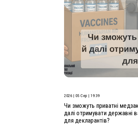
ключові зміни
 оновлений Національний
мували для вас основні
ередбачає захист проти 11
ь 10: до графіку...
2026 | 05 Сер | 19:39
Чи зможуть приватні медза
далі отримувати державні в
для декларантів?