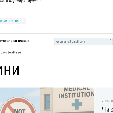
ого порталу з імунізації
НІ ЗАХВОРЮВАННЯ
*
исатися на новини
дано SendPulse
ини
2026 | 
Чи 