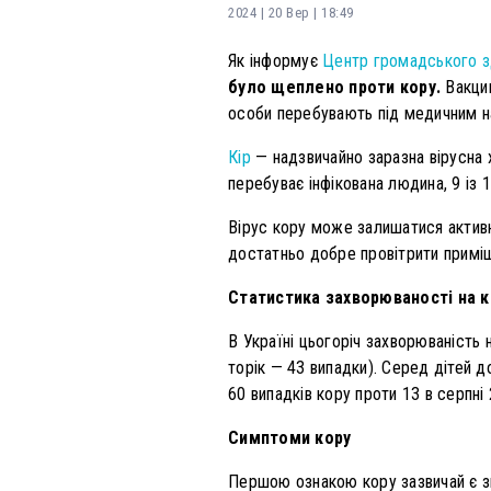
2024 | 20 Вер | 18:49
Як інформує
Центр громадського з
було щеплено проти кору.
Вакцин
особи перебувають під медичним на
Кір
— надзвичайно заразна вірусна 
перебуває інфікована людина, 9 із 
Вірус кору може залишатися активни
достатньо добре провітрити приміщ
Статистика захворюваності на кі
В Україні цьогоріч захворюваність 
торік — 43 випадки). Серед дітей д
60 випадків кору проти 13 в серпні
Симптоми кору
Першою ознакою кору зазвичай є зна