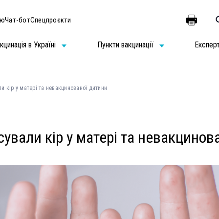
ію
Чат-бот
Спецпроєкти
кцинація в Україні
Пункти вакцинації
Експер
и кір у матері та невакцинованої дитини
ували кір у матері та невакцинов