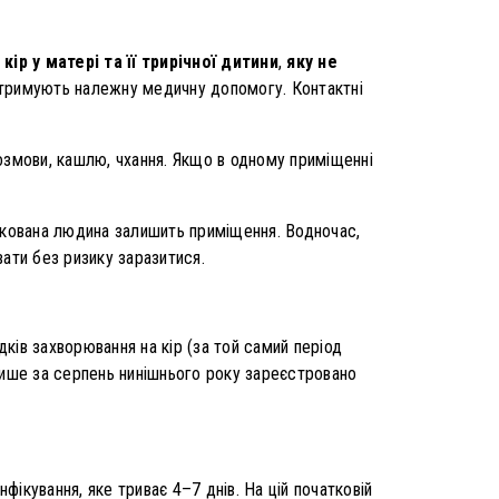
ір у матері та її трирічної дитини
,
яку не
 отримують належну медичну допомогу. Контактні
озмови, кашлю, чхання. Якщо в одному приміщенні
нфікована людина залишить приміщення. Водночас,
ати без ризику заразитися.
дків захворювання на кір (за той самий період
. Лише за серпень нинішнього року зареєстровано
ікування, яке триває 4–7 днів. На цій початковій