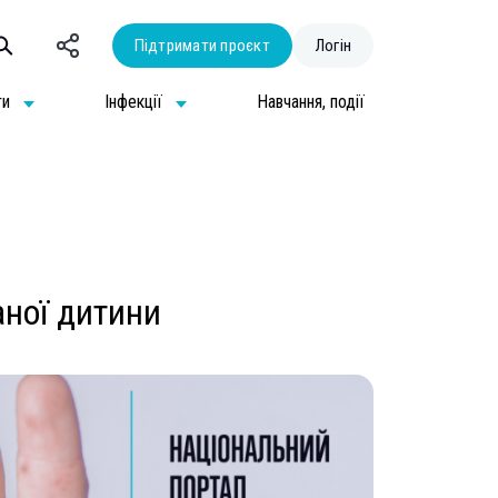
Підтримати проєкт
Логін
ти
Інфекції
Навчання, події
аної дитини