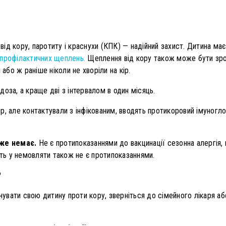
д кору, паротиту і краснухи (КПК) — надійний захист. Дитина має 
профілактичних щеплень.
Щеплення від кору також може бути зроб
 або ж раніше ніколи не хворіли на кір.
оза, а краще дві з інтервалом в один місяць.
 кір, але контактували з інфікованим, вводять протикоровий імуног
же немає.
Не є протипоказаннями до вакцинації сезонна алергія
ить у немовляти також не є протипоказаннями.
?
вати свою дитину проти кору, зверніться до сімейного лікаря аб