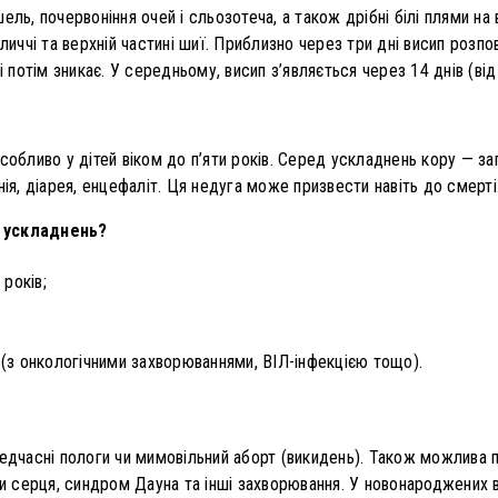
ль, почервоніння очей і сльозотеча, а також дрібні білі плями на в
бличчі та верхній частині шиї. Приблизно через три дні висип роз
і потім зникає. У середньому, висип з’являється через 14 днів (від 
собливо у дітей віком до п’яти років. Серед ускладнень кору — за
нія, діарея, енцефаліт. Ця недуга може призвести навіть до смерті
у ускладнень?
років;
(з онкологічними захворюваннями, ВІЛ-інфекцією тощо).
редчасні пологи чи мимовільний аборт (викидень). Також можлива 
ди серця, синдром Дауна та інші захворювання. У новонароджених 