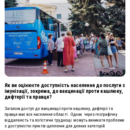
Як ви оцінюєте доступність населення до послуги з
імунізації, зокрема, до вакцинації проти кашлюку,
дифтерії та правця?
Загалом доступ до вакцинації проти кашлюку, дифтерії та
правця має все населення області . Однак через географічну
віддаленість та логістичні труднощі можуть виникати проблеми
з доступністю пунктів щеплення для деяких категорій