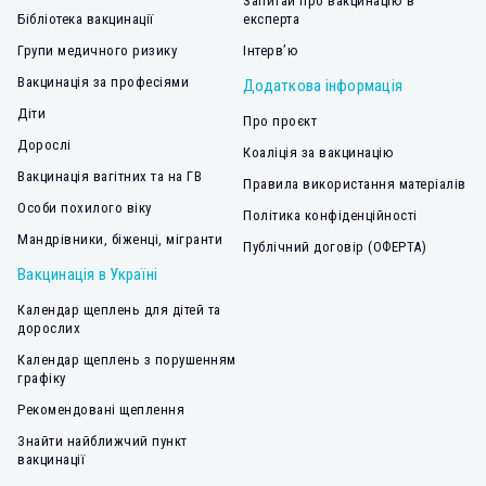
Запитай про вакцинацію в
Бібліотека вакцинації
експерта
Групи медичного ризику
Інтерв’ю
Вакцинація за професіями
Додаткова інформація
Діти
Про проєкт
Дорослі
Коаліція за вакцинацію
Вакцинація вагітних та на ГВ
Правила використання матеріалів
Особи похилого віку
Політика конфіденційності
Мандрівники, біженці, мігранти
Публічний договір (ОФЕРТА)
Вакцинація в Україні
Календар щеплень для дітей та
дорослих
Календар щеплень з порушенням
графіку
Рекомендовані щеплення
Знайти найближчий пункт
вакцинації