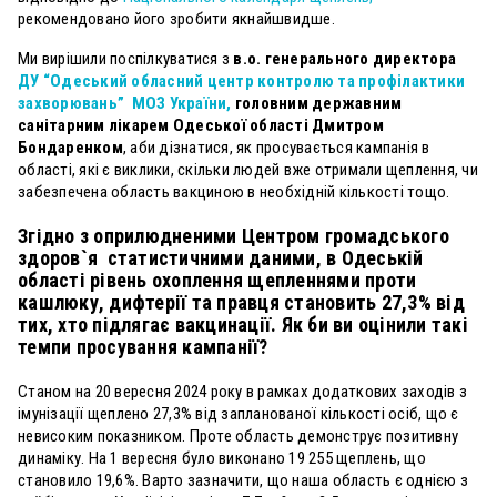
рекомендовано його зробити якнайшвидше.
Ми вирішили поспілкуватися
з
в.о. генерального директора
ДУ “Одеський обласний центр контролю та профілактики
захворювань” МОЗ України,
головним державним
санітарним лікарем Одеської області Дмитром
Бондаренком
, аби дізнатися, як просувається кампанія в
області, які є виклики, скільки людей вже отримали щеплення, чи
забезпечена область вакциною в необхідній кількості тощо.
Згідно з оприлюдненими Центром громадського
здоров`я статистичними даними,
в Одеській
області рівень охоплення щепленнями проти
кашлюку, дифтерії та правця становить 27,3% від
тих, хто підлягає вакцинації. Як би ви оцінили такі
темпи просування кампанії?
Станом на 20 вересня 2024 року в рамках додаткових заходів з
імунізації щеплено 27,3% від запланованої кількості осіб, що є
невисоким показником. Проте область демонструє позитивну
динаміку. На 1 вересня було виконано 19 255 щеплень, що
становило 19,6%. Варто зазначити, що наша область є однією з