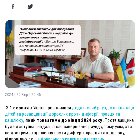
2024 | 29 Вер | 22:46
З
1 серпня
в Україні розпочався
додатковий раунд з вакцинації
дітей та ревакцинації дорослих проти дифтерії, правця та
кашлюку
,
який триватиме до кінця 2024 року.
Проте вакцина
буде доступна і надалі, після завершення раунду, тому усім, хто
не доотримав щеплення проти дифтерії, правця та кашлюку,
відповідно до
Національного календаря щеплень,