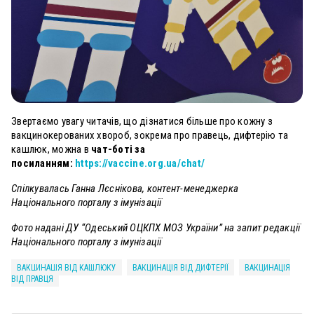
Звертаємо увагу читачів, що дізнатися більше про кожну з
вакцинокерованих хвороб, зокрема про правець, дифтерію та
кашлюк, можна в
чат-боті за
посиланням:
https://vaccine.org.ua/chat/
Спілкувалась Ганна Лєснікова, контент-менеджерка
Національного порталу з імунізації
Фото надані ДУ “Одеський ОЦКПХ МОЗ України” на запит редакції
Національного порталу з імунізації
ВАКЦИНАЦІЯ ВІД КАШЛЮКУ
ВАКЦИНАЦІЯ ВІД ДИФТЕРІЇ
ВАКЦИНАЦІЯ
ВІД ПРАВЦЯ