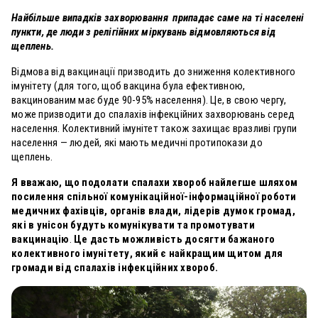
Найбільше випадків захворювання припадає саме на ті населені
пункти, де люди з релігійних міркувань відмовляються від
щеплень.
Відмова від вакцинації призводить до
зниження
колективного
імунітету (для того, щоб вакцина була ефективною,
вакцинованим має буде
90-95% населення
). Це, в свою чергу,
може призводити до спалахів інфекційних захворювань серед
населення. Колективний імунітет також захищає вразливі групи
населення — людей, які мають
медичні протипокази до
щеплень
.
Я вважаю, що подолати спалахи хвороб найлегше шляхом
посилення спільної комунікаційної-інформаційної роботи
медичних фахівців, органів влади, лідерів думок громад,
які в унісон будуть комунікувати та промотувати
вакцинацію
.
Це дасть можливість досягти бажаного
колективного імунітету, який є найкращим щитом для
громади від спалахів інфекційних хвороб.