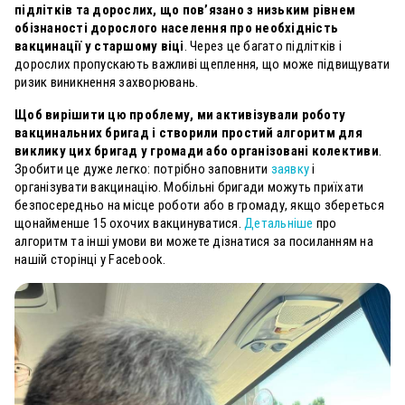
підлітків та дорослих, що пов’язано з низьким рівнем
обізнаності дорослого населення про необхідність
вакцинації у старшому віці
. Через це багато підлітків і
дорослих пропускають важливі щеплення, що може підвищувати
ризик виникнення захворювань.
Щоб вирішити цю проблему, ми активізували роботу
вакцинальних бригад і створили простий алгоритм для
виклику цих бригад у громади або організовані колективи
.
Зробити це дуже легко: потрібно заповнити
заявку
і
організувати вакцинацію. Мобільні бригади можуть приїхати
безпосередньо на місце роботи або в громаду, якщо збереться
щонайменше 15 охочих вакцинуватися.
Детальніше
про
алгоритм та інші умови ви можете дізнатися за посиланням на
нашій сторінці у Facebook.