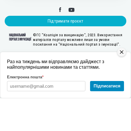
Підтримати проєкт
©ГС "Коаліція за вакцинацію", 2023. Використання
матеріалів порталу можливе лише за умови
посилання на "Національний портал з імунізації".
Раз на тиждень ми відправляємо дайджест з
найпопулярнішими новинами та статтями.
Створення Національного порталу з імунізації стало можливим за підтримки
Агентства США з міжнародного розвитку у межах проєкту «Розбудова стійкої
системи громадського здоров’я», який впроваджувала міжнародна
Електронна пошта
*
неприбуткова організація «Пакт» (2022-2025 рр.). Зміст є відповідальністю
Підписатися
ГС «Коаліція за вакцинацію» і не обов’язково відображає точку зору USAID
або Уряду США.