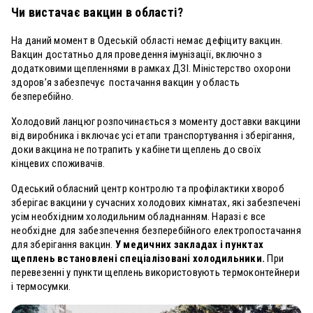
Чи вистачає вакцин в області?
На даний момент в Одеській області немає дефіциту вакцин.
Вакцин достатньо для проведення імунізації, включно з
додатковими щепленнями в рамках ДЗІ. Міністерство охорони
здоров’я забезпечує постачання вакцин у
область
безперебійно.
Холодовий ланцюг розпочинається з моменту доставки вакцини
від виробника і включає усі етапи транспортування і зберігання,
доки вакцина не потрапить у кабінети щеплень до своїх
кінцевих споживачів.
Одеський обласний центр контролю та профілактики хвороб
зберігає вакцини у сучасних холодових кімнатах, які забезпечені
усім необхідним холодильним обладнанням. Наразі є все
необхідне для забезпечення безперебійного електропостачання
для зберігання вакцин.
У медичних закладах і пунктах
щеплень встановлені спеціалізовані холодильники.
При
перевезенні у пункти щеплень використовують термоконтейнери
і термосумки.