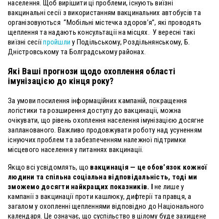
населення. Щоб вирішити ці проблеми, існують виїзні
вакцинальні сесії з використанням вакцинальних автобусів та
організовуються “Мобільні містечка здоров’я”, які проводять
щеплення та надають консультації на місцях.
У вересні такі
виїзні сесії
пройшли
у Подільському, Роздільнянському, Б.
Дністровському та Болградському районах.
Які Ваші прогнози щодо охоплення області
імунізацією до кінця року?
За умови посилення інформаційних кампаній, покращення
логістики та розширення доступу до вакцинації, можна
очікувати, що рівень охоплення населення імунізацією досягне
запланованого. Важливо продовжувати роботу над усуненням
існуючих проблем та забезпеченням належної підтримки
місцевого населення у питаннях вакцинації.
Якщо всі усвідомлять, що
вакцинація — це обов’язок кожної
людини та спільна соціальна відповідальність, тоді ми
зможемо досягти найкращих показників. І
не лише у
кампанії з вакцинації проти кашлюку, дифтерії та правця, а
загалом у охопленні щепленнями відповідно до Національного
календаря. Це означає, що суспільство в цілому буде захищене