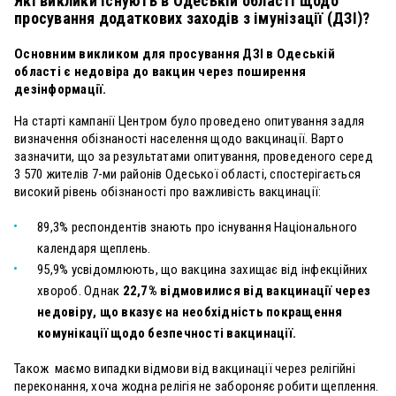
Які виклики існують в Одеській області щодо
просування додаткових заходів з імунізації (ДЗІ)?
Основним
викликом для просування ДЗІ в Одеській
області є недовіра до вакцин через поширення
дезінформації.
На старті кампанії Центром було проведено опитування задля
визначення обізнаності населення щодо вакцинації. Варто
зазначити, що за результатами опитування, проведеного серед
3 570 жителів 7-ми районів Одеської області, спостерігається
високий рівень обізнаності про важливість вакцинації:
89,3% респондентів знають про існування Національного
календаря щеплень.
95,9% усвідомлюють, що вакцина захищає від інфекційних
хвороб. Однак
22,7% відмовилися від вакцинації через
недовіру, що вказує на необхідність покращення
комунікації щодо безпечності вакцинації.
Також маємо випадки відмови від вакцинації через релігійні
переконання, хоча жодна релігія не забороняє робити щеплення.