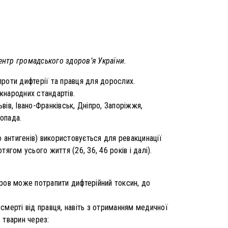
нтр громадського здоров’я України.
проти дифтерії та правця для дорослих.
жнародних стандартів.
вів, Івано-Франківськ, Дніпро, Запоріжжя,
топада.
антигенів) використовується для ревакцинації
тягом усього життя (26, 36, 46 років і далі).
кров може потрапити дифтерійний токсин, до
смерті від правця, навіть з отриманням медичної
 тварин через: