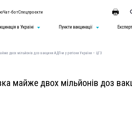
ію
Чат-бот
Спецпроєкти
кцинація в Україні
Пункти вакцинації
Експер
айже двох мільйонів доз вакцини АДП-м у регіони України – ЦГЗ
вка майже двох мільйонів доз вак