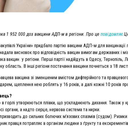
вка 1 952 000 доз вакцини АДП-м в регіони. Про це
повідомляє
Це
купівлі України» придбало партію вакцини АДП-м для вакцинації 
адала висновок про відповідність вакцин вимогам державних і мі
а вакцин у регіони. Перші партії надійдуть в Одесу, Тернопіль, Ль
ку область. В інші регіони постачання вакцини почнеться з 18 лис
вцева вакцина зі зменшеним вмістом дифтерійного та правцевого 
ндарем, щеплення нею роблять у 16 років, а далі кожні 10 років про
авець?
о в горлі утворюються плівки, що ускладнюють дихання. Також у 
всі органи, а надто серце, нервова система та нирки.
призводить до сильних болючих м’язових спазмів (судом). Ризики 
ник правця потрапляє в організм людини з ґрунту та екскрементів