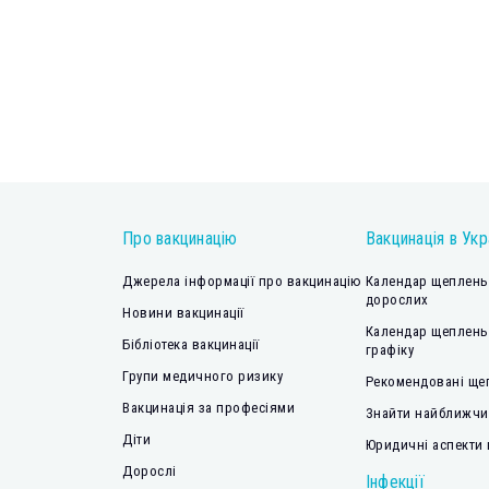
Про вакцинацію
Вакцинація в Укр
Джерела інформації про вакцинацію
Календар щеплень 
дорослих
Новини вакцинації
Календар щеплень
Бібліотека вакцинації
графіку
Групи медичного ризику
Рекомендовані ще
Вакцинація за професіями
Знайти найближчий
Діти
Юридичні аспекти 
Дорослі
Інфекції