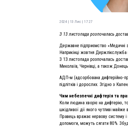
2024 | 13 Лис | 17:27
З 13 листопада розпочалась доста
Державне підприємство «Медичні за
Наприкінці жовтня Держлікслужба н
З 13 листопада розпочалась доставк
Миколаїв, Чернівці, а також Донець
АДП-м (адсорбована дифтерійно-пра
підлітків і дорослих. Згідно з Кале
Чим небезпечні дифтерія та пр
Коли людина хворіє на дифтерію, т
шкідливої дії якого чутливі майже 
Правець вражає нервову систему і 
допомоги, можуть сягати 80%. Збуд