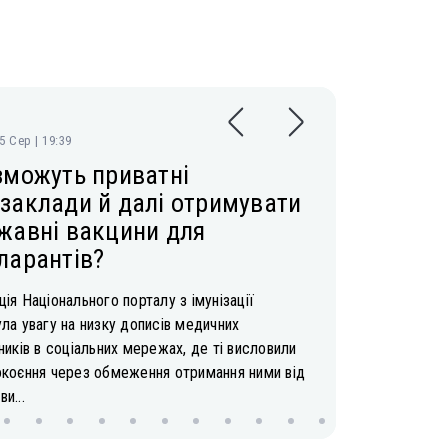
05 Сер | 19:39
зможуть приватні
заклади й далі отримувати
жавні вакцини для
ларантів?
ія Національного порталу з імунізації
ла увагу на низку дописів медичних
ників в соціальних мережах, де ті висловили
окоєння через обмеження отримання ними від
и...