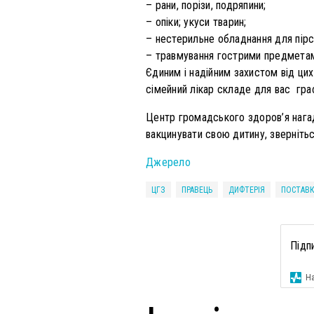
– рани, порізи, подряпини;
– опіки; укуси тварин;
– нестерильне обладнання для пірсин
– травмування гострими предметам
Єдиним і надійним захистом від цих
сімейний лікар складе для вас граф
Центр громадського здоров’я нага
вакцинувати свою дитину, зверніть
Джерело
ЦГЗ
ПРАВЕЦЬ
ДИФТЕРІЯ
ПОСТАВК
Підп
На