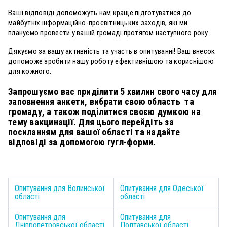
Ваші відповіді допоможуть нам краще підготуватися до
майбутніх інформаційно-просвітницьких заходів, які ми
плануємо провести у вашій громаді протягом наступного року.
Дякуємо за вашу активність та участь в опитуванні! Ваш внесок
допоможе зробити нашу роботу ефективнішою та кориснішою
для кожного.
Запрошуємо вас приділити 5 хвилин свого часу для
заповнення анкети, вибрати свою область та
громаду, а також поділитися своєю думкою на
тему вакцинації. Для цього перейдіть за
посиланням для вашої області та надайте
відповіді за допомогою гугл-форми.
Опитування для Волинської
Опитування для Одеської
області
області
Опитування для
Опитування для
Дніпропетровської області
Полтавської області