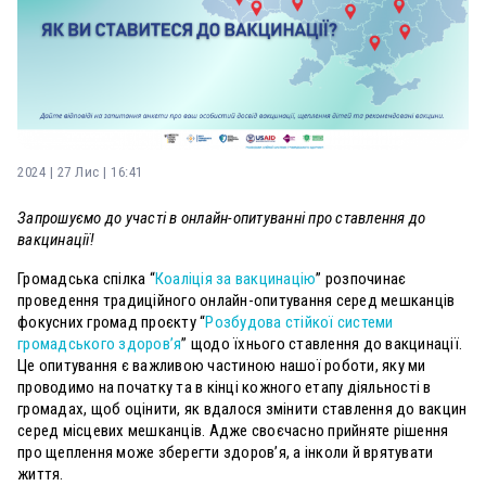
2024 | 27 Лис | 16:41
Запрошуємо до участі в онлайн-опитуванні про ставлення до
вакцинації!
Громадська спілка “
Коаліція за вакцинацію
” розпочинає
проведення традиційного онлайн-опитування серед мешканців
фокусних громад проєкту “
Розбудова стійкої системи
громадського здоров’я
” щодо їхнього ставлення до вакцинації.
Це опитування є важливою частиною нашої роботи, яку ми
проводимо на початку та в кінці кожного етапу діяльності в
громадах, щоб оцінити, як вдалося змінити ставлення до вакцин
серед місцевих мешканців. Адже своєчасно прийняте рішення
про щеплення може зберегти здоров’я, а інколи й врятувати
життя.